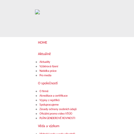
HOME
Aktuálně
Aktuality
Výběrová řízení
Nabídka práce
Pro media
O společnosti
O firmě
Akreditace a certifikace
Výpisy z rejstříků
Spolupracujeme
Zásady ochrany osobních údajů
Oficiální promo video VŠÚO
PLÁN GENDEROVÉ ROVNOSTI
Věda a výzkum