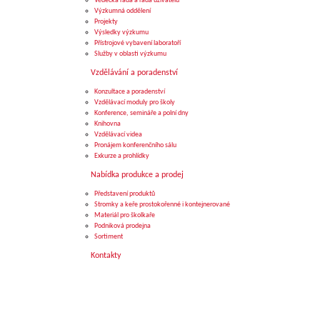
Vědecká rada a rada uživatelů
Výzkumná oddělení
Projekty
Výsledky výzkumu
Přístrojové vybavení laboratoří
Služby v oblasti výzkumu
Vzdělávání a poradenství
Konzultace a poradenství
Vzdělávací moduly pro školy
Konference, semináře a polní dny
Knihovna
Vzdělávací videa
Pronájem konferenčního sálu
Exkurze a prohlídky
Nabídka produkce a prodej
Představení produktů
Stromky a keře prostokořenné i kontejnerované
Materiál pro školkaře
Podniková prodejna
Sortiment
Kontakty