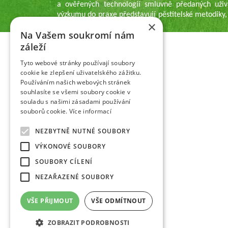
a ověřených technologií smluvně předaných uživ
výzkumu do praxe představují pěstitelské metodiky,
×
pěstitelům ovoce.
Na Vašem soukromí nám
záleží
Tyto webové stránky používají soubory
cookie ke zlepšení uživatelského zážitku.
Používáním našich webových stránek
souhlasíte se všemi soubory cookie v
souladu s našimi zásadami používání
souborů cookie.
Více informací
NEZBYTNĚ NUTNÉ SOUBORY
VÝKONOVÉ SOUBORY
SOUBORY CÍLENÍ
NEZAŘAZENÉ SOUBORY
VŠE PŘIJMOUT
VŠE ODMÍTNOUT
ZOBRAZIT PODROBNOSTI