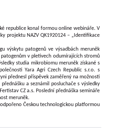
ské republice konal formou online webináře. V
edky projektu NAZV QK1920124 – „Identifikace
ingu výskytu patogenů ve výsadbách meruněk
ým patogenům v pletivech odumírajících stromů
výsledky studia mikrobiomu meruněk získané s
lečnosti Yara Agri Czech Republic s.r.o. s
zyni přednesl příspěvek zaměřený na možnosti
o přednášku a seznámil posluchače s výsledky
ertistav CZ a.s. Poslední přednáška semináře
dnost meruněk.
o podpořeno Českou technologickou platformou