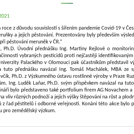
.2021
m roce z důvodu souvislostí s šířením pandemie Covid-19 v Če
ruňky a jejich pěstování. Prezentovány byly především výsl
při pěstování meruněk v ČR.“
k, Ph.D. Úvodní přednášku Ing. Martiny Rejlové o monitor
účinnosti vybraných pesticidů proti nejčastěji identifikovan
 Univerzity Palackého v Olomouci pak účastníkům představil 
a tuto přednášku navázal Ing. Tomáš Machálek, MBA ze spo
avčík, Ph.D. z Výzkumného ústavu rostlinné výroby v Praze Ru
ům. Ing. Luděk Laňar, Ph.D. svým příspěvkem navázal na tut
náři bylo představeno také portfolium firem AG Novachem a F
a vliv různých podnoží a jejich výšky štěpování na růst a plo
ů z řad pěstitelů i odborné veřejnosti. Konání této akce byl
ou pro zemědělský výzkum.