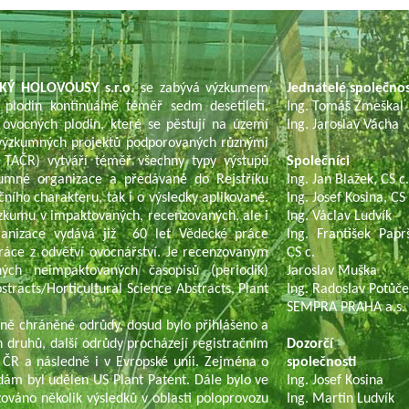
KÝ HOLOVOUSY s.r.o.
se zabývá výzkumem
Jednatelé společno
 plodin kontinuálně téměř sedm desetiletí.
Ing. Tomáš Zmeškal
 ovocných plodin, které se pěstují na území
Ing. Jaroslav Vácha
í výzkumných projektů podporovaných různými
TAČR) vytváří téměř všechny typy výstupů
Společníci
umné organizace a předávané do Rejstříku
Ing. Jan Blažek, CS c
čního charakteru, tak i o výsledky aplikované.
Ing. Josef Kosina, CS 
ýzkumu v impaktovaných, recenzovaných, ale i
Ing. Václav Ludvík
ganizace vydává již 60 let Vědecké práce
Ing. František Paprš
ráce z odvětví ovocnářství. Je recenzovaným
CS c.
ch neimpaktovaných časopisů (periodik)
Jaroslav Muška
tracts/Horticultural Science Abstracts, Plant
Ing. Radoslav Potůč
SEMPRA PRAHA a.s.
ně chráněné odrůdy, dosud bylo přihlášeno a
 druhů, další odrůdy procházejí registračním
Dozorčí r
 ČR a následně i v Evropské unii. Zejména o
společnosti
dám byl udělen US Plant Patent. Dále bylo ve
Ing. Josef Kosina
ováno několik výsledků v oblasti poloprovozu
Ing. Martin Ludvík