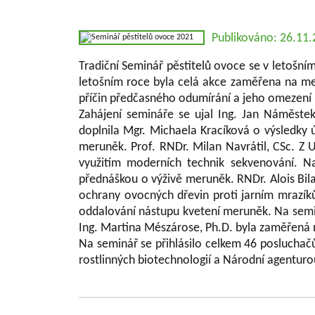
Publikováno: 26.11
Tradiční Seminář pěstitelů ovoce se v letošní
letošním roce byla celá akce zaměřena na me
příčin předčasného odumírání a jeho omezení 
Zahájení semináře se ujal Ing. Jan Náměste
doplnila Mgr. Michaela Kracíková o výsledky 
meruněk. Prof. RNDr. Milan Navrátil, CSc. Z
využitím moderních technik sekvenování. N
přednáškou o výživě meruněk. RNDr. Alois Bil
ochrany ovocných dřevin proti jarním mrazík
oddalování nástupu kvetení meruněk. Na semi
Ing. Martina Mészárose, Ph.D. byla zaměřená n
Na seminář se přihlásilo celkem 46 posluchač
rostlinných biotechnologií a Národní agentur