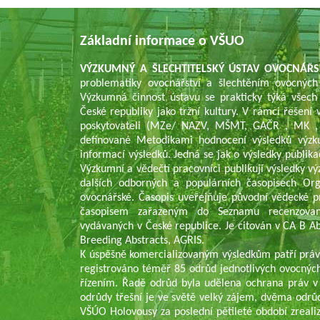
Základní informace o VŠUO
VÝZKUMNÝ A ŠLECHTITELSKÝ ÚSTAV OVOCNÁŘS
problematiky ovocnářství a šlechtěním ovocných
Výzkumná činnost ústavu se prakticky týká všech
České republiky jako tržní kultury. V rámci řešen
poskytovateli (MZe/ NAZV, MŠMT, GAČR , MK , 
definované Metodikami hodnocení výsledků výzk
informací výsledků. Jedná se jak o výsledky publika
Výzkumní a vědečtí pracovníci publikují výsledky v
dalších odborných a populárních časopisech Or
ovocnářské. Časopis uveřejňuje původní vědecké p
časopisem zařazeným do Seznamu recenzovaný
vydávaných v České republice. Je citován v CA B Abs
Breeding Abstracts, AGRIS.
K úspěšně komercializovaným výsledkům patří práv
registrováno téměř 85 odrůd jednotlivých ovocných
řízením. Řadě odrůd byla udělena ochrana práv v
odrůdy třešní je ve světě velký zájem, dvěma odrů
VŠÚO Holovousy za poslední pětileté období zrealiz