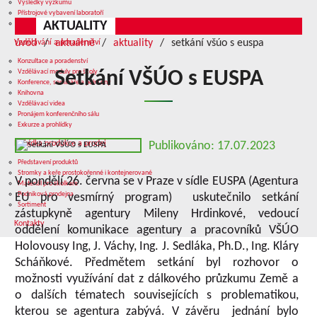
Výsledky výzkumu
Přístrojové vybavení laboratoří
AKTUALITY
Služby v oblasti výzkumu
úvod
aktuálně
aktuality
setkání všúo s euspa
Vzdělávání a poradenství
Konzultace a poradenství
Vzdělávací moduly pro školy
Setkání VŠÚO s EUSPA
Konference, semináře a polní dny
Knihovna
Vzdělávací videa
Pronájem konferenčního sálu
Exkurze a prohlídky
Nabídka produkce a prodej
Publikováno: 17.07.2023
Představení produktů
Stromky a keře prostokořenné i kontejnerované
V pondělí 26. června se v Praze v sídle EUSPA (Agentura
Materiál pro školkaře
Podniková prodejna
EU pro vesmírný program) uskutečnilo setkání
Sortiment
zástupkyně agentury Mileny Hrdinkové, vedoucí
Kontakty
oddělení komunikace agentury a pracovníků VŠÚO
Holovousy Ing, J. Váchy, Ing. J. Sedláka, Ph.D., Ing. Kláry
Scháňkové. Předmětem setkání byl rozhovor o
možnosti využívání dat z dálkového průzkumu Země a
o dalších tématech souvisejících s problematikou,
kterou se agentura zabývá. V závěru jednání bylo