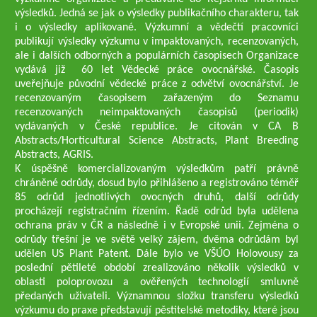
výsledků. Jedná se jak o výsledky publikačního charakteru, tak
i o výsledky aplikované. Výzkumní a vědečtí pracovníci
publikují výsledky výzkumu v impaktovaných, recenzovaných,
ale i dalších odborných a populárních časopisech Organizace
vydává již 60 let Vědecké práce ovocnářské. Časopis
uveřejňuje původní vědecké práce z odvětví ovocnářství. Je
recenzovaným časopisem zařazeným do Seznamu
recenzovaných neimpaktovaných časopisů (periodik)
vydávaných v České republice. Je citován v CA B
Abstracts/Horticultural Science Abstracts, Plant Breeding
Abstracts, AGRIS.
K úspěšně komercializovaným výsledkům patří právně
chráněné odrůdy, dosud bylo přihlášeno a registrováno téměř
85 odrůd jednotlivých ovocných druhů, další odrůdy
procházejí registračním řízením. Řadě odrůd byla udělena
ochrana práv v ČR a následně i v Evropské unii. Zejména o
odrůdy třešní je ve světě velký zájem, dvěma odrůdám byl
udělen US Plant Patent. Dále bylo ve VŠÚO Holovousy za
poslední pětileté období zrealizováno několik výsledků v
oblasti poloprovozu a ověřených technologií smluvně
předaných uživateli. Významnou složku transferu výsledků
výzkumu do praxe představují pěstitelské metodiky, které jsou