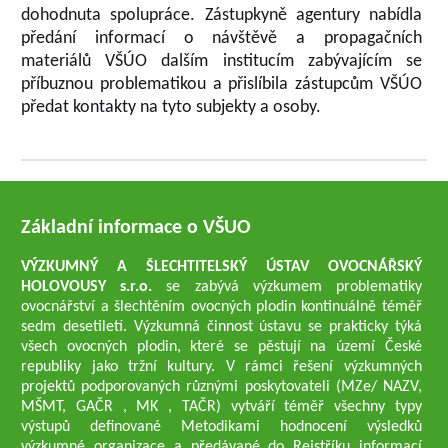
dohodnuta spolupráce. Zástupkyně agentury nabídla
předání informací o návštěvě a propagačních
materiálů VŠÚO dalším institucím zabývajícím se
příbuznou problematikou a přislíbila zástupcům VŠÚO
předat kontakty na tyto subjekty a osoby.
Základní informace o VŠUO
VÝZKUMNÝ A ŠLECHTITELSKÝ ÚSTAV OVOCNÁŘSKÝ
HOLOVOUSY s.r.o.
se zabývá výzkumem problematiky
ovocnářství a šlechtěním ovocných plodin kontinuálně téměř
sedm desetiletí. Výzkumná činnost ústavu se prakticky týká
všech ovocných plodin, které se pěstují na území České
republiky jako tržní kultury. V rámci řešení výzkumných
projektů podporovaných různými poskytovateli (MZe/ NAZV,
MŠMT, GAČR , MK , TAČR) vytváří téměř všechny typy
výstupů definované Metodikami hodnocení výsledků
výzkumné organizace a předávané do Rejstříku informací