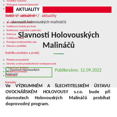
Výsledky výzkumu
Přístrojové vybavení laboratoří
AKTUALITY
Služby v oblasti výzkumu
úvod
aktuálně
aktuality
Vzdělávání a poradenství
slavnosti holovouských malináčů
Konzultace a poradenství
Vzdělávací moduly pro školy
Konference, semináře a polní dny
Slavnosti Holovouských
Knihovna
Vzdělávací videa
Pronájem konferenčního sálu
Malináčů
Exkurze a prohlídky
Nabídka produkce a prodej
Představení produktů
Stromky a keře prostokořenné i kontejnerované
Materiál pro školkaře
Publikováno: 12.09.2022
Podniková prodejna
Sortiment
Kontakty
Ve VÝZKUMNÉM A ŠLECHTITELSKÉM ÚSTAVU
OVOCNÁŘSKÉM HOLOVOUSY s.r.o. bude při
slavnostech Holovouských Malináčů probíhat
doprovodný program.