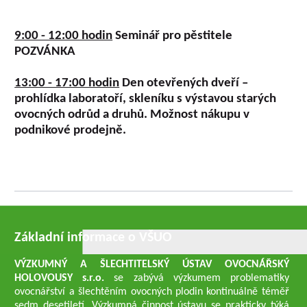
9:00 - 12:00 hodin
Seminář pro pěstitele
POZVÁNKA
13:00 - 17:00 hodin
Den otevřených dveří
–
prohlídka laboratoří, skleníku s výstavou starých
ovocných odrůd a druhů. Možnost nákupu v
podnikové prodejně.
Základní informace o VŠUO
VÝZKUMNÝ A ŠLECHTITELSKÝ ÚSTAV OVOCNÁŘSKÝ
HOLOVOUSY s.r.o.
se zabývá výzkumem problematiky
ovocnářství a šlechtěním ovocných plodin kontinuálně téměř
sedm desetiletí. Výzkumná činnost ústavu se prakticky týká