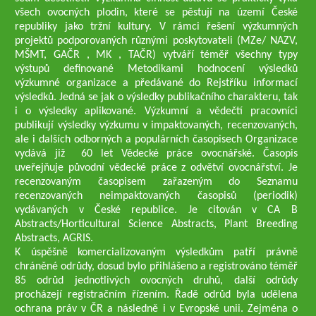
všech ovocných plodin, které se pěstují na území České
republiky jako tržní kultury. V rámci řešení výzkumných
projektů podporovaných různými poskytovateli (MZe/ NAZV,
MŠMT, GAČR , MK , TAČR) vytváří téměř všechny typy
výstupů definované Metodikami hodnocení výsledků
výzkumné organizace a předávané do Rejstříku informací
výsledků. Jedná se jak o výsledky publikačního charakteru, tak
i o výsledky aplikované. Výzkumní a vědečtí pracovníci
publikují výsledky výzkumu v impaktovaných, recenzovaných,
ale i dalších odborných a populárních časopisech Organizace
vydává již 60 let Vědecké práce ovocnářské. Časopis
uveřejňuje původní vědecké práce z odvětví ovocnářství. Je
recenzovaným časopisem zařazeným do Seznamu
recenzovaných neimpaktovaných časopisů (periodik)
vydávaných v České republice. Je citován v CA B
Abstracts/Horticultural Science Abstracts, Plant Breeding
Abstracts, AGRIS.
K úspěšně komercializovaným výsledkům patří právně
chráněné odrůdy, dosud bylo přihlášeno a registrováno téměř
85 odrůd jednotlivých ovocných druhů, další odrůdy
procházejí registračním řízením. Řadě odrůd byla udělena
ochrana práv v ČR a následně i v Evropské unii. Zejména o