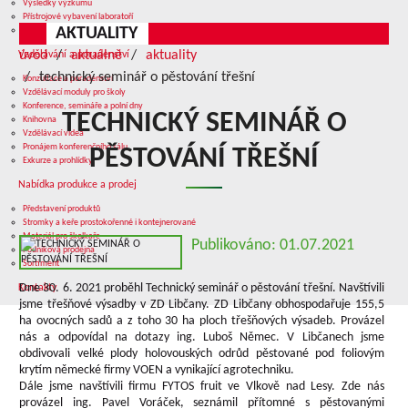
Výsledky výzkumu
Přístrojové vybavení laboratoří
AKTUALITY
Služby v oblasti výzkumu
úvod
aktuálně
aktuality
Vzdělávání a poradenství
technický seminář o pěstování třešní
Konzultace a poradenství
Vzdělávací moduly pro školy
Konference, semináře a polní dny
TECHNICKÝ SEMINÁŘ O
Knihovna
Vzdělávací videa
Pronájem konferenčního sálu
PĚSTOVÁNÍ TŘEŠNÍ
Exkurze a prohlídky
Nabídka produkce a prodej
Představení produktů
Stromky a keře prostokořenné i kontejnerované
Materiál pro školkaře
Publikováno: 01.07.2021
Podniková prodejna
Sortiment
Dne 30. 6. 2021 proběhl Technický seminář o pěstování třešní. Navštívili
Kontakty
jsme třešňové výsadby v ZD Libčany. ZD Libčany obhospodařuje 155,5
ha ovocných sadů a z toho 30 ha ploch třešňových výsadeb. Provázel
nás a odpovídal na dotazy ing. Luboš Němec. V Libčanech jsme
obdivovali velké plody holovouských odrůd pěstované pod foliovým
krytím německé firmy VOEN a vynikající agrotechniku.
Dále jsme navštívili firmu FYTOS fruit ve Vlkově nad Lesy. Zde nás
provázel ing. Pavel Voráček, seznámil přítomné s pěstovanými