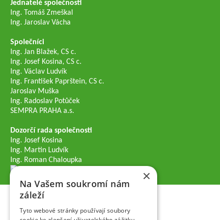
Jednatelé společnosti
Ing. Tomáš Zmeškal
Ing. Jaroslav Vácha
Společníci
Ing. Jan Blažek, CS c.
Ing. Josef Kosina, CS c.
Ing. Václav Ludvík
Ing. František Paprštein, CS c.
Jaroslav Muška
Ing. Radoslav Potůček
SEMPRA PRAHA a.s.
Dozorčí rada společnosti
Ing. Josef Kosina
Ing. Martin Ludvík
Ing. Roman Chaloupka
×
Na Vašem soukromí nám
záleží
Tyto webové stránky používají soubory
cookie ke zlepšení uživatelského zážitku.