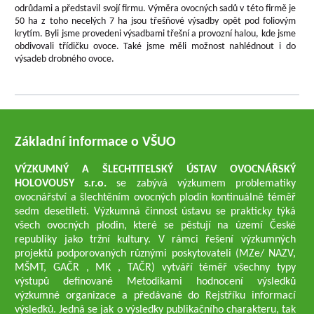
odrůdami a představil svojí firmu. Výměra ovocných sadů v této firmě je
50 ha z toho necelých 7 ha jsou třešňové výsadby opět pod foliovým
krytím. Byli jsme provedeni výsadbami třešní a provozní halou, kde jsme
obdivovali třídičku ovoce. Také jsme měli možnost nahlédnout i do
výsadeb drobného ovoce.
Základní informace o VŠUO
VÝZKUMNÝ A ŠLECHTITELSKÝ ÚSTAV OVOCNÁŘSKÝ
HOLOVOUSY s.r.o.
se zabývá výzkumem problematiky
ovocnářství a šlechtěním ovocných plodin kontinuálně téměř
sedm desetiletí. Výzkumná činnost ústavu se prakticky týká
všech ovocných plodin, které se pěstují na území České
republiky jako tržní kultury. V rámci řešení výzkumných
projektů podporovaných různými poskytovateli (MZe/ NAZV,
MŠMT, GAČR , MK , TAČR) vytváří téměř všechny typy
výstupů definované Metodikami hodnocení výsledků
výzkumné organizace a předávané do Rejstříku informací
výsledků. Jedná se jak o výsledky publikačního charakteru, tak