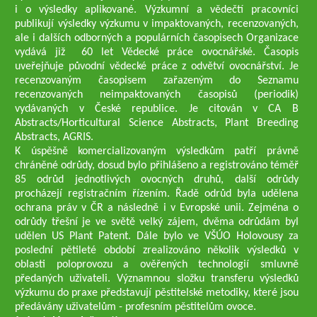
i o výsledky aplikované. Výzkumní a vědečtí pracovníci
publikují výsledky výzkumu v impaktovaných, recenzovaných,
ale i dalších odborných a populárních časopisech Organizace
vydává již 60 let Vědecké práce ovocnářské. Časopis
uveřejňuje původní vědecké práce z odvětví ovocnářství. Je
recenzovaným časopisem zařazeným do Seznamu
recenzovaných neimpaktovaných časopisů (periodik)
vydávaných v České republice. Je citován v CA B
Abstracts/Horticultural Science Abstracts, Plant Breeding
Abstracts, AGRIS.
K úspěšně komercializovaným výsledkům patří právně
chráněné odrůdy, dosud bylo přihlášeno a registrováno téměř
85 odrůd jednotlivých ovocných druhů, další odrůdy
procházejí registračním řízením. Řadě odrůd byla udělena
ochrana práv v ČR a následně i v Evropské unii. Zejména o
odrůdy třešní je ve světě velký zájem, dvěma odrůdám byl
udělen US Plant Patent. Dále bylo ve VŠÚO Holovousy za
poslední pětileté období zrealizováno několik výsledků v
oblasti poloprovozu a ověřených technologií smluvně
předaných uživateli. Významnou složku transferu výsledků
výzkumu do praxe představují pěstitelské metodiky, které jsou
předávány uživatelům - profesním pěstitelům ovoce.