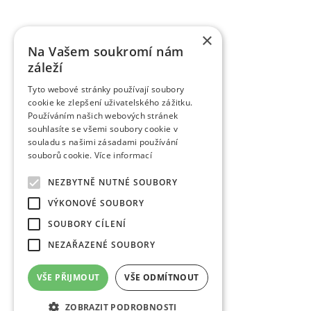
a ověřených technologií smluvně předaných uživ
výzkumu do praxe představují pěstitelské metodiky,
×
pěstitelům ovoce.
Na Vašem soukromí nám
záleží
Tyto webové stránky používají soubory
cookie ke zlepšení uživatelského zážitku.
Používáním našich webových stránek
souhlasíte se všemi soubory cookie v
souladu s našimi zásadami používání
souborů cookie.
Více informací
NEZBYTNĚ NUTNÉ SOUBORY
VÝKONOVÉ SOUBORY
SOUBORY CÍLENÍ
NEZAŘAZENÉ SOUBORY
VŠE PŘIJMOUT
VŠE ODMÍTNOUT
ZOBRAZIT PODROBNOSTI