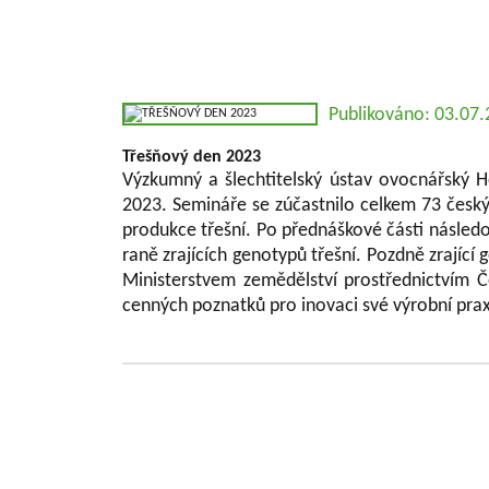
Publikováno: 03.07
Třešňový den 2023
V
ýzkumný a šlechtitelský ústav ovocnářský H
2023. Semináře se zúčastnilo celkem 73 česk
produkce třešní. Po přednáškové části následo
raně zrajících genotypů třešní. Pozdně zrající
Ministerstvem zemědělství prostřednictvím Č
cenných poznatků pro inovaci své výrobní pra
Základní informace o VŠUO