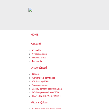
HOME
Aktuálně
Aktuality
Výběrová řízení
Nabídka práce
Pro media
O společnosti
O firmě
Akreditace a certifikace
Výpisy z rejstříků
Spolupracujeme
Zásady ochrany osobních údajů
Oficiální promo video VŠÚO
PLÁN GENDEROVÉ ROVNOSTI
Věda a výzkum