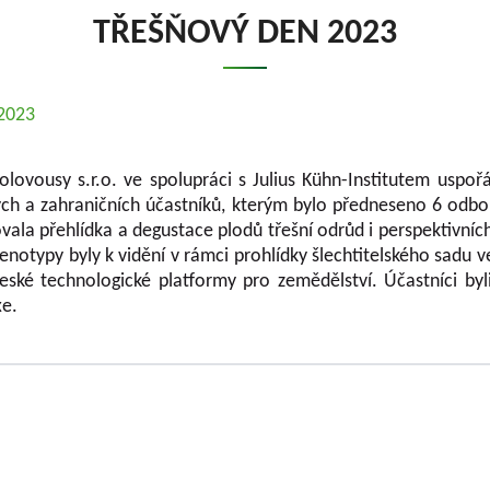
TŘEŠŇOVÝ DEN 2023
.2023
olovousy s.r.o. ve spolupráci s Julius Kühn-Institutem usp
ých a zahraničních účastníků, kterým bylo předneseno 6 odb
vala přehlídka a degustace plodů třešní odrůd i perspektivníc
 genotypy byly k vidění v rámci prohlídky šlechtitelského sad
eské technologické platformy pro zemědělství. Účastníci byl
xe.