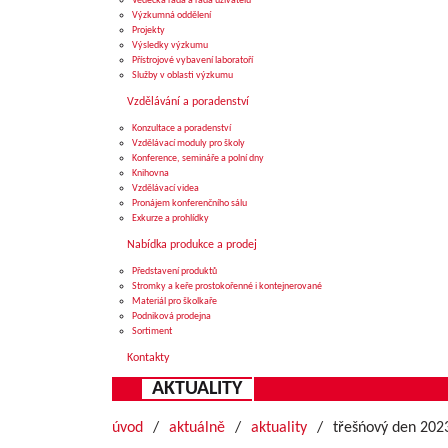
Vědecká rada a rada uživatelů
Výzkumná oddělení
Projekty
Výsledky výzkumu
Přístrojové vybavení laboratoří
Služby v oblasti výzkumu
Vzdělávání a poradenství
Konzultace a poradenství
Vzdělávací moduly pro školy
Konference, semináře a polní dny
Knihovna
Vzdělávací videa
Pronájem konferenčního sálu
Exkurze a prohlídky
Nabídka produkce a prodej
Představení produktů
Stromky a keře prostokořenné i kontejnerované
Materiál pro školkaře
Podniková prodejna
Sortiment
Kontakty
AKTUALITY
úvod
aktuálně
aktuality
třešńový den 202