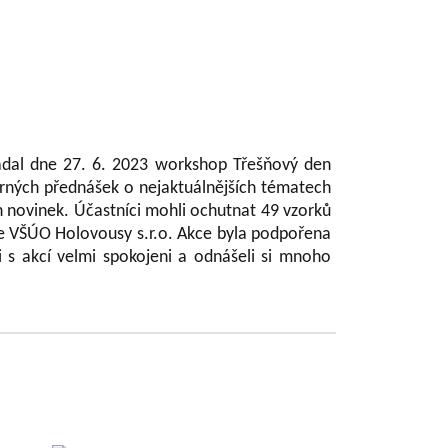
ořádal dne 27. 6. 2023 workshop Třešňový den
orných přednášek o nejaktuálnějších tématech
h novinek. Účastníci mohli ochutnat 49 vzorků
u ve VŠÚO Holovousy s.r.o. Akce byla podpořena
i s akcí velmi spokojeni a odnášeli si mnoho