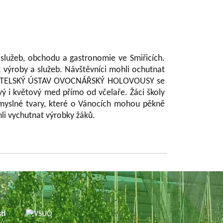
 služeb, obchodu a gastronomie ve Smiřicích.
 výroby a služeb. Návštěvníci mohli ochutnat
ECHTITELSKÝ ÚSTAV OVOCNÁŘSKÝ HOLOVOUSY se
vý i květový med přímo od včelaře. Žáci školy
ůmyslné tvary, které o Vánocích mohou pěkně
li vychutnat výrobky žáků.
sti