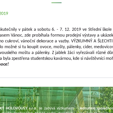
.2019
kutečnily v pátek a sobotu 6. - 7. 12. 2019 ve Střední škole
 časem Vánoc, zde probíhala formou prodejní výstavy a ukázek
čního cukroví, vánoční dekorace a vazby. VÝZKUMNÝ A ŠL
ylo možné si tu koupit ovoce, mošty, pálenky, cider, medovico
vouského moštu a pálenky. Z jablek žáci vyřezávali různé d
 byla zpestřena studentskou kavárnou, kde si návštěvníci moh
noce!
KÝ HOLOVOUSY s.r.o.
se zabývá výzkumem
Jednatelé společno