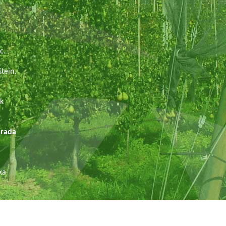
.
c.
tein,
ek
ada
ka