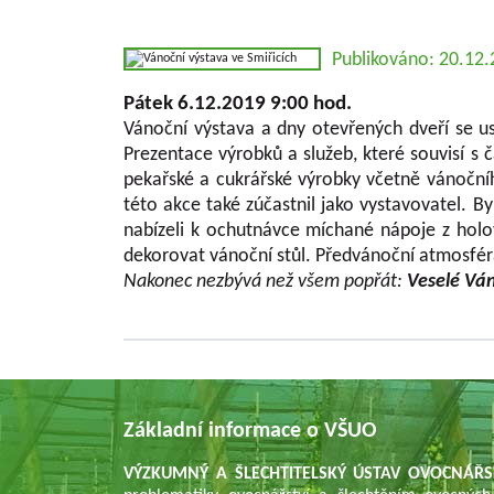
Publikováno: 20.12
Pátek 6.12.2019 9:00 hod.
Vánoční výstava a dny otevřených dveří se us
Prezentace výrobků a služeb, které souvisí s
pekařské a cukrářské výrobky včetně váno
této akce také zúčastnil jako vystavovatel. B
nabízeli k ochutnávce míchané nápoje z holo
dekorovat vánoční stůl. Předvánoční atmosféra
Nakonec nezbývá než všem popřát:
Veselé Vá
Základní informace o VŠUO
VÝZKUMNÝ A ŠLECHTITELSKÝ ÚSTAV OVOCNÁŘS