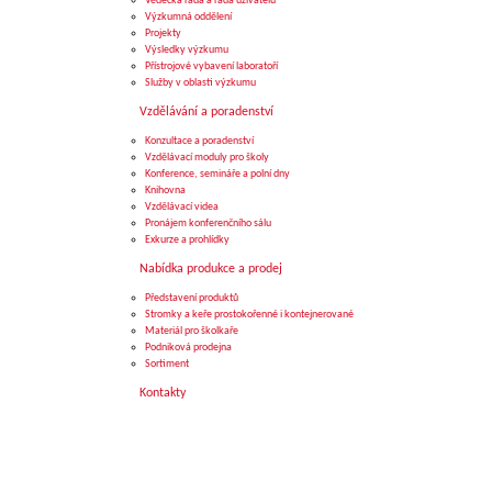
Vědecká rada a rada uživatelů
Výzkumná oddělení
Projekty
Výsledky výzkumu
Přístrojové vybavení laboratoří
Služby v oblasti výzkumu
Vzdělávání a poradenství
Konzultace a poradenství
Vzdělávací moduly pro školy
Konference, semináře a polní dny
Knihovna
Vzdělávací videa
Pronájem konferenčního sálu
Exkurze a prohlídky
Nabídka produkce a prodej
Představení produktů
Stromky a keře prostokořenné i kontejnerované
Materiál pro školkaře
Podniková prodejna
Sortiment
Kontakty