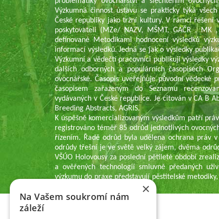
problematiky ovocnářství a šlechtěním ovocných
Výzkumná činnost ústavu se prakticky týká všech
České republiky jako tržní kultury. V rámci řešen
poskytovateli (MZe/ NAZV, MŠMT, GAČR , MK , 
definované Metodikami hodnocení výsledků výzk
informací výsledků. Jedná se jak o výsledky publika
Výzkumní a vědečtí pracovníci publikují výsledky v
dalších odborných a populárních časopisech Or
ovocnářské. Časopis uveřejňuje původní vědecké p
časopisem zařazeným do Seznamu recenzovaný
vydávaných v České republice. Je citován v CA B Abs
Breeding Abstracts, AGRIS.
K úspěšně komercializovaným výsledkům patří práv
registrováno téměř 85 odrůd jednotlivých ovocných
řízením. Řadě odrůd byla udělena ochrana práv v
odrůdy třešní je ve světě velký zájem, dvěma odrů
VŠÚO Holovousy za poslední pětileté období zrealiz
a ověřených technologií smluvně předaných uživ
výzkumu do praxe představují pěstitelské metodiky,
×
pěstitelům ovoce.
Na Vašem soukromí nám
záleží