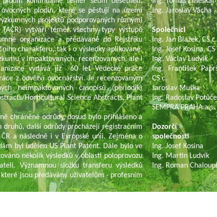
 plodin kontinuálně téměř sedm desetiletí.
Ing. Tomáš Zmeškal
 ovocných plodin, které se pěstují na území
Ing. Jaroslav Vácha
í výzkumných projektů podporovaných různými
TAČR) vytváří téměř všechny typy výstupů
Společníci
umné organizace a předávané do Rejstříku
Ing. Jan Blažek, CS c
čního charakteru, tak i o výsledky aplikované.
Ing. Josef Kosina, CS 
ýzkumu v impaktovaných, recenzovaných, ale i
Ing. Václav Ludvík
ganizace vydává již 60 let Vědecké práce
Ing. František Paprš
ráce z odvětví ovocnářství. Je recenzovaným
CS c.
ch neimpaktovaných časopisů (periodik)
Jaroslav Muška
tracts/Horticultural Science Abstracts, Plant
Ing. Radoslav Potůč
SEMPRA PRAHA a.s.
ně chráněné odrůdy, dosud bylo přihlášeno a
 druhů, další odrůdy procházejí registračním
Dozorčí r
 ČR a následně i v Evropské unii. Zejména o
společnosti
dám byl udělen US Plant Patent. Dále bylo ve
Ing. Josef Kosina
ováno několik výsledků v oblasti poloprovozu
Ing. Martin Ludvík
ateli. Významnou složku transferu výsledků
Ing. Roman Chaloup
 které jsou předávány uživatelům - profesním