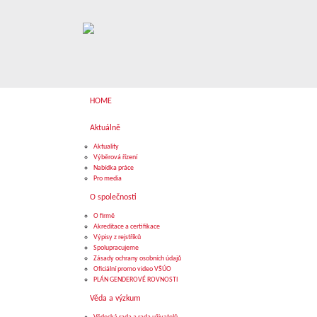
HOME
Aktuálně
Aktuality
Výběrová řízení
Nabídka práce
Pro media
O společnosti
O firmě
Akreditace a certifikace
Výpisy z rejstříků
Spolupracujeme
Zásady ochrany osobních údajů
Oficiální promo video VŠÚO
PLÁN GENDEROVÉ ROVNOSTI
Věda a výzkum