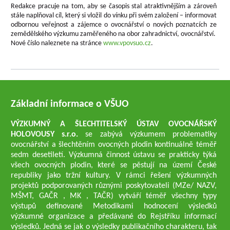
Redakce pracuje na tom, aby se časopis stal atraktivnějším a zároveň
stále naplňoval cíl, který si vložil do vínku při svém založení – informovat
odbornou veřejnost a zájemce o ovocnářství o nových poznatcích ze
zemědělského výzkumu zaměřeného na obor zahradnictví, ovocnářství.
Nové číslo naleznete na stránce
www.vpovsuo.cz
.
Základní informace o VŠUO
VÝZKUMNÝ A ŠLECHTITELSKÝ ÚSTAV OVOCNÁŘSKÝ
HOLOVOUSY s.r.o.
se zabývá výzkumem problematiky
ovocnářství a šlechtěním ovocných plodin kontinuálně téměř
sedm desetiletí. Výzkumná činnost ústavu se prakticky týká
všech ovocných plodin, které se pěstují na území České
republiky jako tržní kultury. V rámci řešení výzkumných
projektů podporovaných různými poskytovateli (MZe/ NAZV,
MŠMT, GAČR , MK , TAČR) vytváří téměř všechny typy
výstupů definované Metodikami hodnocení výsledků
výzkumné organizace a předávané do Rejstříku informací
výsledků. Jedná se jak o výsledky publikačního charakteru, tak