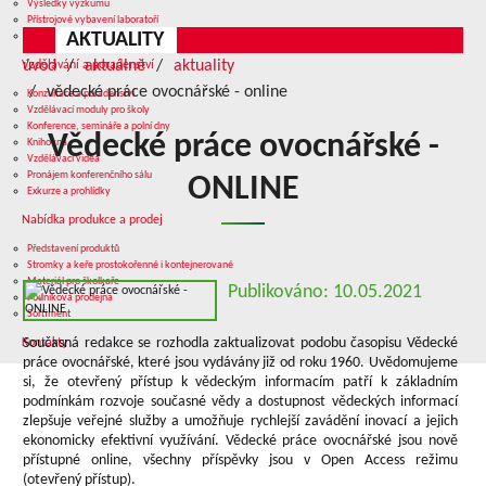
Výsledky výzkumu
Přístrojové vybavení laboratoří
AKTUALITY
Služby v oblasti výzkumu
úvod
aktuálně
aktuality
Vzdělávání a poradenství
vědecké práce ovocnářské - online
Konzultace a poradenství
Vzdělávací moduly pro školy
Konference, semináře a polní dny
Vědecké práce ovocnářské -
Knihovna
Vzdělávací videa
Pronájem konferenčního sálu
ONLINE
Exkurze a prohlídky
Nabídka produkce a prodej
Představení produktů
Stromky a keře prostokořenné i kontejnerované
Materiál pro školkaře
Publikováno: 10.05.2021
Podniková prodejna
Sortiment
Současná redakce se rozhodla zaktualizovat podobu časopisu Vědecké
Kontakty
práce ovocnářské, které jsou vydávány již od roku 1960. Uvědomujeme
si, že otevřený přístup k vědeckým informacím patří k základním
podmínkám rozvoje současné vědy a dostupnost vědeckých informací
zlepšuje veřejné služby a umožňuje rychlejší zavádění inovací a jejich
ekonomicky efektivní využívání. Vědecké práce ovocnářské jsou nově
přístupné online, všechny příspěvky jsou v Open Access režimu
(otevřený přístup).