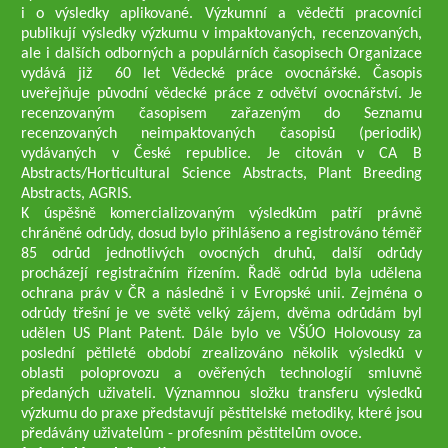
i o výsledky aplikované. Výzkumní a vědečtí pracovníci
publikují výsledky výzkumu v impaktovaných, recenzovaných,
ale i dalších odborných a populárních časopisech Organizace
vydává již 60 let Vědecké práce ovocnářské. Časopis
uveřejňuje původní vědecké práce z odvětví ovocnářství. Je
recenzovaným časopisem zařazeným do Seznamu
recenzovaných neimpaktovaných časopisů (periodik)
vydávaných v České republice. Je citován v CA B
Abstracts/Horticultural Science Abstracts, Plant Breeding
Abstracts, AGRIS.
K úspěšně komercializovaným výsledkům patří právně
chráněné odrůdy, dosud bylo přihlášeno a registrováno téměř
85 odrůd jednotlivých ovocných druhů, další odrůdy
procházejí registračním řízením. Řadě odrůd byla udělena
ochrana práv v ČR a následně i v Evropské unii. Zejména o
odrůdy třešní je ve světě velký zájem, dvěma odrůdám byl
udělen US Plant Patent. Dále bylo ve VŠÚO Holovousy za
poslední pětileté období zrealizováno několik výsledků v
oblasti poloprovozu a ověřených technologií smluvně
předaných uživateli. Významnou složku transferu výsledků
výzkumu do praxe představují pěstitelské metodiky, které jsou
předávány uživatelům - profesním pěstitelům ovoce.