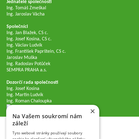
Jednatelé společnosti
Ing. Tomáš Zmeškal
Ing. Jaroslav Vácha
Společníci
Ing. Jan Blažek, CS c.
Ing. Josef Kosina, CS c.
Ing. Václav Ludvík
Ing. František Paprštein, CS c.
Jaroslav Muška
Ing. Radoslav Potůček
SEMPRA PRAHA a.s.
Dozorčí rada společnosti
Ing. Josef Kosina
Ing. Martin Ludvík
Ing. Roman Chaloupka
×
Na Vašem soukromí nám
záleží
Tyto webové stránky používají soubory
cookie ke zlepšení uživatelského zážitku.