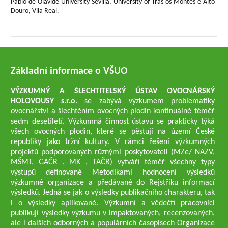
Pablo de Olavide University Sevilla, University of Trás os Montes e Alto
Douro, Vila Real.
Základní informace o VŠUO
VÝZKUMNÝ A ŠLECHTITELSKÝ ÚSTAV OVOCNÁŘSKÝ
HOLOVOUSY s.r.o.
se zabývá výzkumem problematiky
ovocnářství a šlechtěním ovocných plodin kontinuálně téměř
sedm desetiletí. Výzkumná činnost ústavu se prakticky týká
všech ovocných plodin, které se pěstují na území České
republiky jako tržní kultury. V rámci řešení výzkumných
projektů podporovaných různými poskytovateli (MZe/ NAZV,
MŠMT, GAČR , MK , TAČR) vytváří téměř všechny typy
výstupů definované Metodikami hodnocení výsledků
výzkumné organizace a předávané do Rejstříku informací
výsledků. Jedná se jak o výsledky publikačního charakteru, tak
i o výsledky aplikované. Výzkumní a vědečtí pracovníci
publikují výsledky výzkumu v impaktovaných, recenzovaných,
ale i dalších odborných a populárních časopisech Organizace