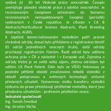
vydává již 60 let Vědecké práce ovocnářské. Časopis
uveřejňuje původní vědecké práce z odvětví ovocnářství. Je
recenzovaným časopisem zařazeným do Seznamu
recenzovaných neimpaktovaných časopisů (periodik)
vydávaných v České republice. Je citován v CA B
Abstracts/Horticultural Science Abstracts, Plant Breeding
Abstracts, AGRIS.
K úspěšně komercializovaným výsledkům patří právně
chráněné odrůdy, dosud bylo přihlášeno a registrováno téměř
85 odrůd jednotlivých ovocných druhů, další odrůdy
procházejí registračním řízením. Řadě odrůd byla udělena
ochrana práv v ČR a následně i v Evropské unii. Zejména o
odrůdy třešní je ve světě velký zájem, dvěma odrůdám byl
udělen US Plant Patent. Dále bylo ve VŠÚO Holovousy za
poslední pětileté období zrealizováno několik výsledků v
oblasti poloprovozu a ověřených technologií smluvně
předaných uživateli. Významnou složku transferu výsledků
výzkumu do praxe představují pěstitelské metodiky, které jsou
předávány uživatelům - profesním pěstitelům ovoce.
Jednatelé společnosti
Ing. Tomáš Zmeškal
Ing. Jaroslav Vácha