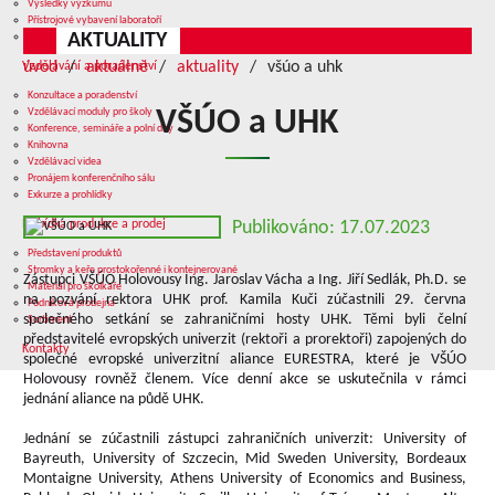
Výsledky výzkumu
Přístrojové vybavení laboratoří
AKTUALITY
Služby v oblasti výzkumu
úvod
aktuálně
aktuality
všúo a uhk
Vzdělávání a poradenství
Konzultace a poradenství
Vzdělávací moduly pro školy
VŠÚO a UHK
Konference, semináře a polní dny
Knihovna
Vzdělávací videa
Pronájem konferenčního sálu
Exkurze a prohlídky
Nabídka produkce a prodej
Publikováno: 17.07.2023
Představení produktů
Stromky a keře prostokořenné i kontejnerované
Zástupci VŠÚO Holovousy Ing. Jaroslav Vácha a Ing. Jiří Sedlák, Ph.D. se
Materiál pro školkaře
na pozvání rektora UHK prof. Kamila Kuči zúčastnili 29. června
Podniková prodejna
společného setkání se zahraničními hosty UHK. Těmi byli čelní
Sortiment
představitelé evropských univerzit (rektoři a prorektoři) zapojených do
Kontakty
společné evropské univerzitní aliance EURESTRA, které je VŠÚO
Holovousy rovněž členem. Více denní akce se uskutečnila v rámci
jednání aliance na půdě UHK.
Jednání se zúčastnili zástupci zahraničních univerzit: University of
Bayreuth, University of Szczecin, Mid Sweden University, Bordeaux
Montaigne University, Athens University of Economics and Business,