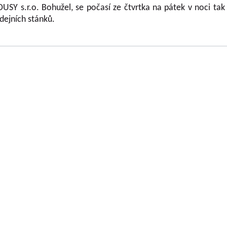
r.o. Bohužel, se počasí ze čtvrtka na pátek v noci tak zho
odejních stánků.
KÝ HOLOVOUSY s.r.o.
se zabývá výzkumem
Jednatelé společno
 plodin kontinuálně téměř sedm desetiletí.
Ing. Tomáš Zmeškal
 ovocných plodin, které se pěstují na území
Ing. Jaroslav Vácha
í výzkumných projektů podporovaných různými
TAČR) vytváří téměř všechny typy výstupů
Společníci
umné organizace a předávané do Rejstříku
Ing. Jan Blažek, CS c
čního charakteru, tak i o výsledky aplikované.
Ing. Josef Kosina, CS 
ýzkumu v impaktovaných, recenzovaných, ale i
Ing. Václav Ludvík
ganizace vydává již 60 let Vědecké práce
Ing. František Paprš
ráce z odvětví ovocnářství. Je recenzovaným
CS c.
ch neimpaktovaných časopisů (periodik)
Jaroslav Muška
tracts/Horticultural Science Abstracts, Plant
Ing. Radoslav Potůč