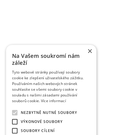
Breeding Abstracts, AGRIS.
K úspěšně komercializovaným výsledkům patří práv
registrováno téměř 85 odrůd jednotlivých ovocných
řízením. Řadě odrůd byla udělena ochrana práv v
odrůdy třešní je ve světě velký zájem, dvěma odrů
VŠÚO Holovousy za poslední pětileté období zrealiz
a ověřených technologií smluvně předaných uživ
výzkumu do praxe představují pěstitelské metodiky,
×
pěstitelům ovoce.
Na Vašem soukromí nám
záleží
Tyto webové stránky používají soubory
cookie ke zlepšení uživatelského zážitku.
Používáním našich webových stránek
souhlasíte se všemi soubory cookie v
souladu s našimi zásadami používání
souborů cookie.
Více informací
NEZBYTNĚ NUTNÉ SOUBORY
VÝKONOVÉ SOUBORY
SOUBORY CÍLENÍ