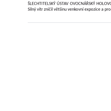
ŠLECHTITELSKÝ ÚSTAV OVOCNÁŘSKÝ HOLOVOUSY s.
Silný vítr zničil většinu venkovní expozice a pr
Základní informace o VŠUO
VÝZKUMNÝ A ŠLECHTITELSKÝ ÚSTAV OVOCNÁŘS
problematiky ovocnářství a šlechtěním ovocných
Výzkumná činnost ústavu se prakticky týká všech
České republiky jako tržní kultury. V rámci řešen
poskytovateli (MZe/ NAZV, MŠMT, GAČR , MK , 
definované Metodikami hodnocení výsledků výzk
informací výsledků. Jedná se jak o výsledky publika
Výzkumní a vědečtí pracovníci publikují výsledky v
dalších odborných a populárních časopisech Or
ovocnářské. Časopis uveřejňuje původní vědecké p
časopisem zařazeným do Seznamu recenzovaný
vydávaných v České republice. Je citován v CA B Abs