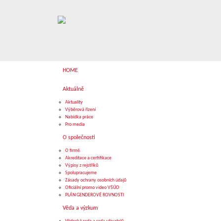
HOME
Aktuálně
Aktuality
Výběrová řízení
Nabídka práce
Pro media
O společnosti
O firmě
Akreditace a certifikace
Výpisy z rejstříků
Spolupracujeme
Zásady ochrany osobních údajů
Oficiální promo video VŠÚO
PLÁN GENDEROVÉ ROVNOSTI
Věda a výzkum