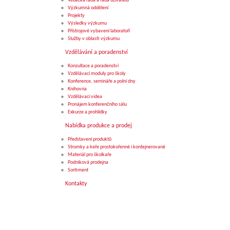
Vědecká rada a rada uživatelů
Výzkumná oddělení
Projekty
Výsledky výzkumu
Přístrojové vybavení laboratoří
Služby v oblasti výzkumu
Vzdělávání a poradenství
Konzultace a poradenství
Vzdělávací moduly pro školy
Konference, semináře a polní dny
Knihovna
Vzdělávací videa
Pronájem konferenčního sálu
Exkurze a prohlídky
Nabídka produkce a prodej
Představení produktů
Stromky a keře prostokořenné i kontejnerované
Materiál pro školkaře
Podniková prodejna
Sortiment
Kontakty