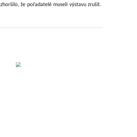
ršilo, že pořadatelé museli výstavu zrušit.
sti
.
c.
tein,
ek