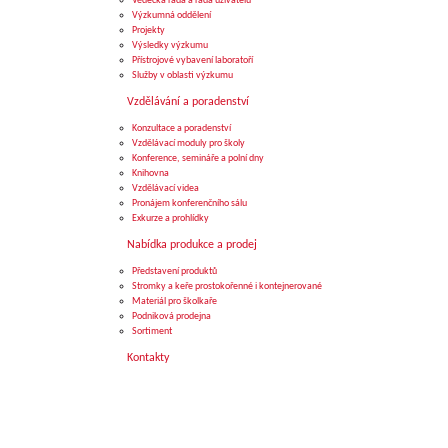
Vědecká rada a rada uživatelů
Výzkumná oddělení
Projekty
Výsledky výzkumu
Přístrojové vybavení laboratoří
Služby v oblasti výzkumu
Vzdělávání a poradenství
Konzultace a poradenství
Vzdělávací moduly pro školy
Konference, semináře a polní dny
Knihovna
Vzdělávací videa
Pronájem konferenčního sálu
Exkurze a prohlídky
Nabídka produkce a prodej
Představení produktů
Stromky a keře prostokořenné i kontejnerované
Materiál pro školkaře
Podniková prodejna
Sortiment
Kontakty