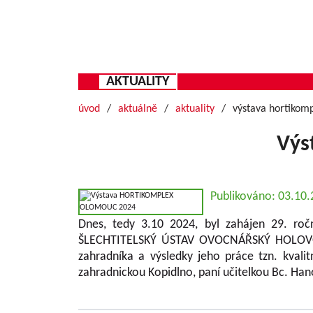
AKTUALITY
úvod
aktuálně
aktuality
výstava hortikom
Výs
Publikováno: 03.10
Dnes, tedy 3.10 2024, byl zahájen 29. ro
ŠLECHTITELSKÝ ÚSTAV OVOCNÁŘSKÝ HOLOVOUSY
zahradníka a výsledky jeho práce tzn. kvali
zahradnickou Kopidlno, paní učitelkou Bc. Hano