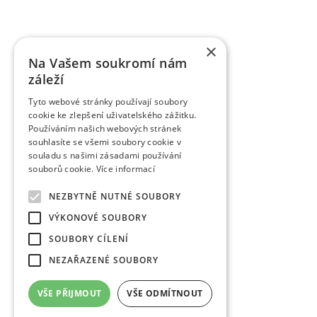
VŠÚO Holovousy za poslední pětileté období zrealiz
a ověřených technologií smluvně předaných uživ
výzkumu do praxe představují pěstitelské metodiky,
×
pěstitelům ovoce.
Na Vašem soukromí nám
záleží
Tyto webové stránky používají soubory
cookie ke zlepšení uživatelského zážitku.
Používáním našich webových stránek
souhlasíte se všemi soubory cookie v
souladu s našimi zásadami používání
souborů cookie.
Více informací
NEZBYTNĚ NUTNÉ SOUBORY
VÝKONOVÉ SOUBORY
SOUBORY CÍLENÍ
NEZAŘAZENÉ SOUBORY
VŠE PŘIJMOUT
VŠE ODMÍTNOUT