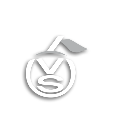
sti
.
c.
tein,
ek
ada