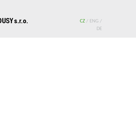
CZ
/
ENG
/
DE