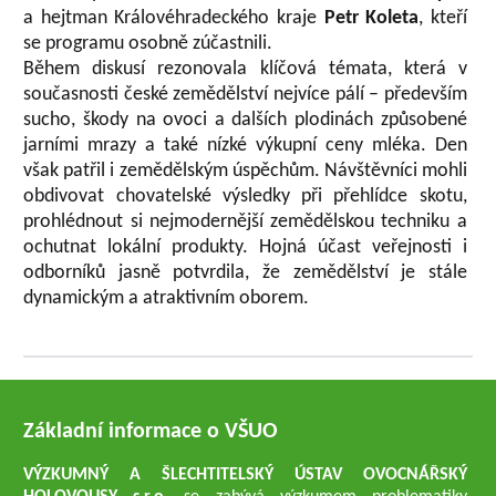
a hejtman Královéhradeckého kraje
Petr Koleta
, kteří
se programu osobně zúčastnili.
Během diskusí rezonovala klíčová témata, která v
současnosti české zemědělství nejvíce pálí – především
sucho, škody na ovoci a dalších plodinách způsobené
jarními mrazy a také nízké výkupní ceny mléka. Den
však patřil i zemědělským úspěchům. Návštěvníci mohli
obdivovat chovatelské výsledky při přehlídce skotu,
prohlédnout si nejmodernější zemědělskou techniku a
ochutnat lokální produkty. Hojná účast veřejnosti i
odborníků jasně potvrdila, že zemědělství je stále
dynamickým a atraktivním oborem.
Základní informace o VŠUO
VÝZKUMNÝ A ŠLECHTITELSKÝ ÚSTAV OVOCNÁŘSKÝ