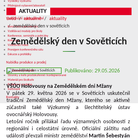
Výsledky výzkumu
Přístrojové vybavení laboratoří
AKTUALITY
Služby v oblasti výzkumu
úvod
aktuálně
aktuality
Vzdělávání a poradenství
zemědělský den v sověticích
Konzultace a poradenství
Vzdělávací moduly pro školy
Konference, semináře a polní dny
Zemědělský den v Sověticích
Knihovna
Vzdělávací videa
Pronájem konferenčního sálu
Exkurze a prohlídky
Nabídka produkce a prodej
Publikováno: 29.05.2026
Představení produktů
Stromky a keře prostokořenné i kontejnerované
Materiál pro školkaře
Podniková prodejna
VŠÚO Holovousy na Zemědělském dni Mžany
Sortiment
V pátek 29. května 2026 se v Sověticích uskutečnil
Kontakty
tradiční Zemědělský den Mžany, kterého se aktivně
zúčastnil také Výzkumný a šlechtitelský ústav
ovocnářský Holovousy.
Letošní ročník přilákal řadu významných osobností z
regionální i celostátní úrovně. Oficiální záštitu nad
událostí převzali ministr zemědělství
Martin Šebestyán