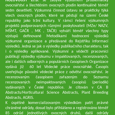
HOLOVOUSY s.r.o.
se zabývá výzkumem problematiky
ovocnářství a šlechtěním ovocných plodin kontinuálně téměř
sedm desetiletí. Výzkumná činnost ústavu se prakticky týká
všech ovocných plodin, které se pěstují na území České
republiky jako tržní kultury. V rámci řešení výzkumných
projektů podporovaných různými poskytovateli (MZe/ NAZV,
MŠMT, GAČR , MK , TAČR) vytváří téměř všechny typy
výstupů definované Metodikami hodnocení výsledků
výzkumné organizace a předávané do Rejstříku informací
výsledků. Jedná se jak o výsledky publikačního charakteru, tak
i o výsledky aplikované. Výzkumní a vědečtí pracovníci
publikují výsledky výzkumu v impaktovaných, recenzovaných,
ale i dalších odborných a populárních časopisech Organizace
vydává již 60 let Vědecké práce ovocnářské. Časopis
uveřejňuje původní vědecké práce z odvětví ovocnářství. Je
recenzovaným časopisem zařazeným do Seznamu
recenzovaných neimpaktovaných časopisů (periodik)
vydávaných v České republice. Je citován v CA B
Abstracts/Horticultural Science Abstracts, Plant Breeding
Abstracts, AGRIS.
K úspěšně komercializovaným výsledkům patří právně
chráněné odrůdy, dosud bylo přihlášeno a registrováno téměř
85 odrůd jednotlivých ovocných druhů, další odrůdy