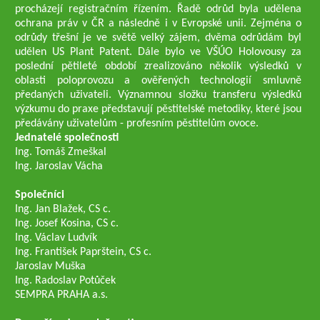
procházejí registračním řízením. Řadě odrůd byla udělena
ochrana práv v ČR a následně i v Evropské unii. Zejména o
odrůdy třešní je ve světě velký zájem, dvěma odrůdám byl
udělen US Plant Patent. Dále bylo ve VŠÚO Holovousy za
poslední pětileté období zrealizováno několik výsledků v
oblasti poloprovozu a ověřených technologií smluvně
předaných uživateli. Významnou složku transferu výsledků
výzkumu do praxe představují pěstitelské metodiky, které jsou
předávány uživatelům - profesním pěstitelům ovoce.
Jednatelé společnosti
Ing. Tomáš Zmeškal
Ing. Jaroslav Vácha
Společníci
Ing. Jan Blažek, CS c.
Ing. Josef Kosina, CS c.
Ing. Václav Ludvík
Ing. František Paprštein, CS c.
Jaroslav Muška
Ing. Radoslav Potůček
SEMPRA PRAHA a.s.