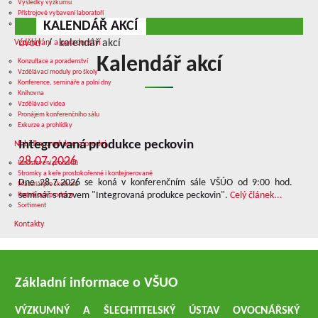
Výsledky výzkumu
Přístrojové vybavení laboratoří
KALENDÁŘ AKCÍ
Služby v oblasti výzkumu
úvod
kalendář akcí
Vzdělávání a poradenství
Kalendář akcí
Konzultace a poradenství
Vzdělávací moduly pro školy
Konference, semináře a polní dny
Knihovna
Vzdělávací videa
Pronájem konferenčního sálu
Exkurze a prohlídky
Integrovaná produkce peckovin
Nabídka produkce a prodej
28.07.2026
Představení produktů
Stromky a keře prostokořenné i kontejnerované
Dne 28.7.2026 se koná v konferenčním sále VŠÚO od 9:00 hod.
Materiál pro školkaře
seminář s názvem "Integrovaná produkce peckovin".
Celý článek...
Podniková prodejna
Sortiment
Kontakty
Základní informace o VŠUO
VÝZKUMNÝ A ŠLECHTITELSKÝ ÚSTAV OVOCNÁŘSKÝ