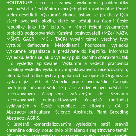
HOLOVOUSY s.r.o.
se zabývá výzkumem problematiky
ovocnářství a šlechtěním ovocných plodin kontinuálně téměř
sedm desetiletí. Výzkumná činnost ústavu se prakticky týká
všech ovocných plodin, které se pěstují na území České
republiky jako tržní kultury. V rámci řešení výzkumných
projektů podporovaných různými poskytovateli (MZe/ NAZV,
MŠMT, GAČR , MK , TAČR) vytváří téměř všechny typy
výstupů definované Metodikami hodnocení výsledků
výzkumné organizace a předávané do Rejstříku informací
výsledků. Jedná se jak o výsledky publikačního charakteru, tak
i o výsledky aplikované. Výzkumní a vědečtí pracovníci
publikují výsledky výzkumu v impaktovaných, recenzovaných,
ale i dalších odborných a populárních časopisech Organizace
vydává již 60 let Vědecké práce ovocnářské. Časopis
uveřejňuje původní vědecké práce z odvětví ovocnářství. Je
recenzovaným časopisem zařazeným do Seznamu
recenzovaných neimpaktovaných časopisů (periodik)
vydávaných v České republice. Je citován v CA B
Abstracts/Horticultural Science Abstracts, Plant Breeding
Abstracts, AGRIS.
K úspěšně komercializovaným výsledkům patří právně
chráněné odrůdy, dosud bylo přihlášeno a registrováno téměř