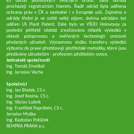
85 odrůd jednotlivých ovocných druhů, další odrůdy
procházejí registračním řízením. Řadě odrůd byla udělena
ochrana práv v ČR a následně i v Evropské unii. Zejména o
odrůdy třešní je ve světě velký zájem, dvěma odrůdám byl
udělen US Plant Patent. Dále bylo ve VŠÚO Holovousy za
poslední pětileté období zrealizováno několik výsledků v
oblasti poloprovozu a ověřených technologií smluvně
předaných uživateli. Významnou složku transferu výsledků
výzkumu do praxe představují pěstitelské metodiky, které jsou
předávány uživatelům - profesním pěstitelům ovoce.
Jednatelé společnosti
Ing. Tomáš Zmeškal
Ing. Jaroslav Vácha
Společníci
Ing. Jan Blažek, CS c.
Ing. Josef Kosina, CS c.
Ing. Václav Ludvík
Ing. František Paprštein, CS c.
Jaroslav Muška
Ing. Radoslav Potůček
SEMPRA PRAHA a.s.