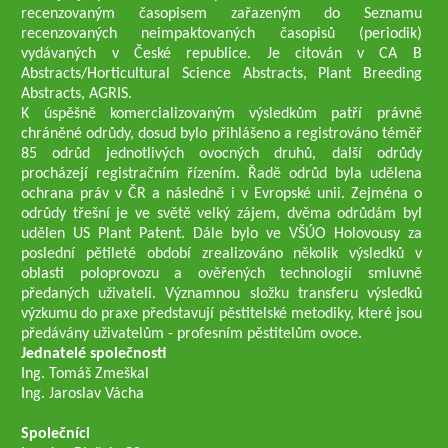
recenzovaným časopisem zařazeným do Seznamu
recenzovaných neimpaktovaných časopisů (periodik)
vydávaných v České republice. Je citován v CA B
Abstracts/Horticultural Science Abstracts, Plant Breeding
Abstracts, AGRIS.
K úspěšně komercializovaným výsledkům patří právně
chráněné odrůdy, dosud bylo přihlášeno a registrováno téměř
85 odrůd jednotlivých ovocných druhů, další odrůdy
procházejí registračním řízením. Řadě odrůd byla udělena
ochrana práv v ČR a následně i v Evropské unii. Zejména o
odrůdy třešní je ve světě velký zájem, dvěma odrůdám byl
udělen US Plant Patent. Dále bylo ve VŠÚO Holovousy za
poslední pětileté období zrealizováno několik výsledků v
oblasti poloprovozu a ověřených technologií smluvně
předaných uživateli. Významnou složku transferu výsledků
výzkumu do praxe představují pěstitelské metodiky, které jsou
předávány uživatelům - profesním pěstitelům ovoce.
Jednatelé společnosti
Ing. Tomáš Zmeškal
Ing. Jaroslav Vácha
Společníci