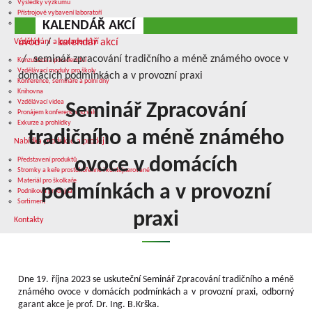
Výsledky výzkumu
Přístrojové vybavení laboratoří
KALENDÁŘ AKCÍ
Služby v oblasti výzkumu
úvod
kalendář akcí
Vzdělávání a poradenství
seminář zpracování tradičního a méně známého ovoce v
Konzultace a poradenství
Vzdělávací moduly pro školy
domácích podmínkách a v provozní praxi
Konference, semináře a polní dny
Knihovna
Vzdělávací videa
Seminář Zpracování
Pronájem konferenčního sálu
Exkurze a prohlídky
tradičního a méně známého
Nabídka produkce a prodej
ovoce v domácích
Představení produktů
Stromky a keře prostokořenné i kontejnerované
Materiál pro školkaře
podmínkách a v provozní
Podniková prodejna
Sortiment
praxi
Kontakty
Dne 19. října 2023 se uskuteční Seminář
Zpracování tradičního a méně
známého ovoce v domácích podmínkách a v provozní praxi, odborný
garant akce je prof. Dr. Ing. B.Krška.