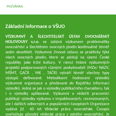
POZVÁNKA
Základní informace o VŠUO
VÝZKUMNÝ A ŠLECHTITELSKÝ ÚSTAV OVOCNÁŘSKÝ
HOLOVOUSY s.r.o.
se zabývá výzkumem problematiky
ovocnářství a šlechtěním ovocných plodin kontinuálně téměř
sedm desetiletí. Výzkumná činnost ústavu se prakticky týká
všech ovocných plodin, které se pěstují na území České
republiky jako tržní kultury. V rámci řešení výzkumných
projektů podporovaných různými poskytovateli (MZe/ NAZV,
MŠMT, GAČR , MK , TAČR) vytváří téměř všechny typy
výstupů definované Metodikami hodnocení výsledků
výzkumné organizace a předávané do Rejstříku informací
výsledků. Jedná se jak o výsledky publikačního charakteru, tak
i o výsledky aplikované. Výzkumní a vědečtí pracovníci
publikují výsledky výzkumu v impaktovaných, recenzovaných,
ale i dalších odborných a populárních časopisech Organizace
vydává již 60 let Vědecké práce ovocnářské. Časopis
uveřejňuje původní vědecké práce z odvětví ovocnářství. Je