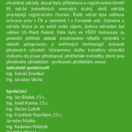
chráněné odrůdy, dosud bylo přihlášeno a registrováno téměř
85 odrůd jednotlivých ovocných druhů, další odrůdy
procházejí registračním řízením. Řadě odrůd byla udělena
ochrana práv v ČR a následně i v Evropské unii. Zejména o
odrůdy třešní je ve světě velký zájem, dvěma odrůdám byl
udělen US Plant Patent. Dále bylo ve VŠÚO Holovousy za
poslední pětileté období zrealizováno několik výsledků v
oblasti poloprovozu a ověřených technologií smluvně
předaných uživateli. Významnou složku transferu výsledků
výzkumu do praxe představují pěstitelské metodiky, které jsou
předávány uživatelům - profesním pěstitelům ovoce.
Jednatelé společnosti
Ing. Tomáš Zmeškal
Ing. Jaroslav Vácha
Společníci
Ing. Jan Blažek, CS c.
Ing. Josef Kosina, CS c.
Ing. Václav Ludvík
Ing. František Paprštein, CS c.
Jaroslav Muška
Ing. Radoslav Potůček