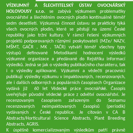
VÝZKUMNÝ A ŠLECHTITELSKÝ ÚSTAV OVOCNÁŘSKÝ
HOLOVOUSY s.r.o.
se zabývá výzkumem problematiky
ovocnářství a šlechtěním ovocných plodin kontinuálně téměř
sedm desetiletí. Výzkumná činnost ústavu se prakticky týká
všech ovocných plodin, které se pěstují na území České
republiky jako tržní kultury. V rámci řešení výzkumných
projektů podporovaných různými poskytovateli (MZe/ NAZV,
MŠMT, GAČR , MK , TAČR) vytváří téměř všechny typy
výstupů definované Metodikami hodnocení výsledků
výzkumné organizace a předávané do Rejstříku informací
výsledků. Jedná se jak o výsledky publikačního charakteru, tak
i o výsledky aplikované. Výzkumní a vědečtí pracovníci
publikují výsledky výzkumu v impaktovaných, recenzovaných,
ale i dalších odborných a populárních časopisech Organizace
vydává již 60 let Vědecké práce ovocnářské. Časopis
uveřejňuje původní vědecké práce z odvětví ovocnářství. Je
recenzovaným časopisem zařazeným do Seznamu
recenzovaných neimpaktovaných časopisů (periodik)
vydávaných v České republice. Je citován v CA B
Abstracts/Horticultural Science Abstracts, Plant Breeding
Abstracts, AGRIS.
K úspěšně komercializovaným výsledkům patří právně