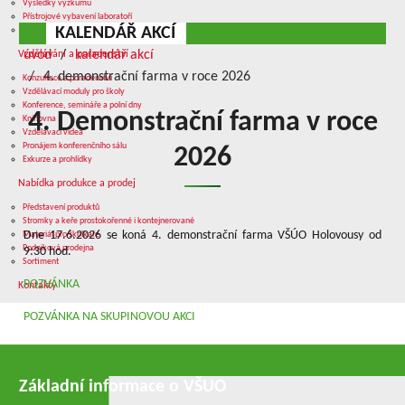
Výsledky výzkumu
Přístrojové vybavení laboratoří
KALENDÁŘ AKCÍ
Služby v oblasti výzkumu
úvod
kalendář akcí
Vzdělávání a poradenství
4. demonstrační farma v roce 2026
Konzultace a poradenství
Vzdělávací moduly pro školy
Konference, semináře a polní dny
4. Demonstrační farma v roce
Knihovna
Vzdělávací videa
Pronájem konferenčního sálu
2026
Exkurze a prohlídky
Nabídka produkce a prodej
Představení produktů
Stromky a keře prostokořenné i kontejnerované
Dne 17.6.2026 se koná 4. demonstrační farma VŠÚO Holovousy od
Materiál pro školkaře
Podniková prodejna
9:30 hod.
Sortiment
POZVÁNKA
Kontakty
POZVÁNKA NA SKUPINOVOU AKCI
Základní informace o VŠUO