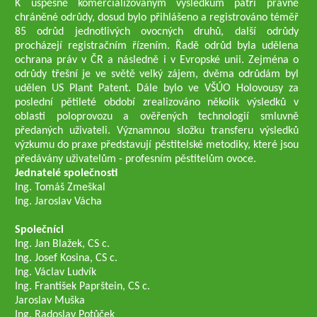
K úspěšně komercializovaným výsledkům patří právně
chráněné odrůdy, dosud bylo přihlášeno a registrováno téměř
85 odrůd jednotlivých ovocných druhů, další odrůdy
procházejí registračním řízením. Řadě odrůd byla udělena
ochrana práv v ČR a následně i v Evropské unii. Zejména o
odrůdy třešní je ve světě velký zájem, dvěma odrůdám byl
udělen US Plant Patent. Dále bylo ve VŠÚO Holovousy za
poslední pětileté období zrealizováno několik výsledků v
oblasti poloprovozu a ověřených technologií smluvně
předaných uživateli. Významnou složku transferu výsledků
výzkumu do praxe představují pěstitelské metodiky, které jsou
předávány uživatelům - profesním pěstitelům ovoce.
Jednatelé společnosti
Ing. Tomáš Zmeškal
Ing. Jaroslav Vácha
Společníci
Ing. Jan Blažek, CS c.
Ing. Josef Kosina, CS c.
Ing. Václav Ludvík
Ing. František Paprštein, CS c.
Jaroslav Muška
Ing. Radoslav Potůček