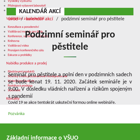
Výsledky výzkumu
Přístrojové vybavení laboratoří
KALENDÁŘ AKCÍ
Služby v oblasti výzkumu
úvod
kalendář akcí
podzimní seminář pro pěstitele
Vzdělávání a poradenství
Konzultace a poradenství
Vzdělávací moduly pro školy
Podzimní seminář pro
Konference, semináře a polní dny
Knihovna
pěstitele
Vzdělávací videa
Pronájem konferenčního sálu
Exkurze a prohlídky
Nabídka produkce a prodej
Představení produktů
Seminář pro pěstitele a polní den v podzimních sadech
Stromky a keře prostokořenné i kontejnerované
se bude konat 19. 11. 2020. Začátek semináře je v
Materiál pro školkaře
Podniková prodejna
9:00.
V důsledku vládních nařízení a rizikům spojeným
Sortiment
s pandemií
Kontakty
Covid 19 se akce tentokrát uskuteční formou online webináře.
Pozvánka
Základní informace o VŠUO