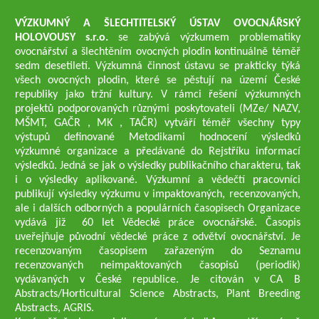
VÝZKUMNÝ A ŠLECHTITELSKÝ ÚSTAV OVOCNÁŘSKÝ
HOLOVOUSY s.r.o.
se zabývá výzkumem problematiky
ovocnářství a šlechtěním ovocných plodin kontinuálně téměř
sedm desetiletí. Výzkumná činnost ústavu se prakticky týká
všech ovocných plodin, které se pěstují na území České
republiky jako tržní kultury. V rámci řešení výzkumných
projektů podporovaných různými poskytovateli (MZe/ NAZV,
MŠMT, GAČR , MK , TAČR) vytváří téměř všechny typy
výstupů definované Metodikami hodnocení výsledků
výzkumné organizace a předávané do Rejstříku informací
výsledků. Jedná se jak o výsledky publikačního charakteru, tak
i o výsledky aplikované. Výzkumní a vědečtí pracovníci
publikují výsledky výzkumu v impaktovaných, recenzovaných,
ale i dalších odborných a populárních časopisech Organizace
vydává již 60 let Vědecké práce ovocnářské. Časopis
uveřejňuje původní vědecké práce z odvětví ovocnářství. Je
recenzovaným časopisem zařazeným do Seznamu
recenzovaných neimpaktovaných časopisů (periodik)
vydávaných v České republice. Je citován v CA B
Abstracts/Horticultural Science Abstracts, Plant Breeding
Abstracts, AGRIS.