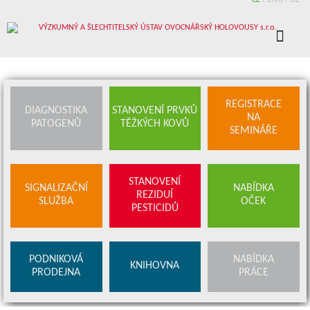
CZ
/
ENG
/
DE
REGISTRACE
DIAGNOSTIKA
STANOVENÍ PRVKŮ
NA
PATOGENŮ
TĚŽKÝCH KOVŮ
SEMINÁŘE
STANOVENÍ
SIGNALIZAČNÍ
NABÍDKA
REZIDUÍ
SLUŽBA
OČEK
PESTICIDŮ
PODNIKOVÁ
NABÍDKA
KNIHOVNA
PRODEJNA
PRÁCE