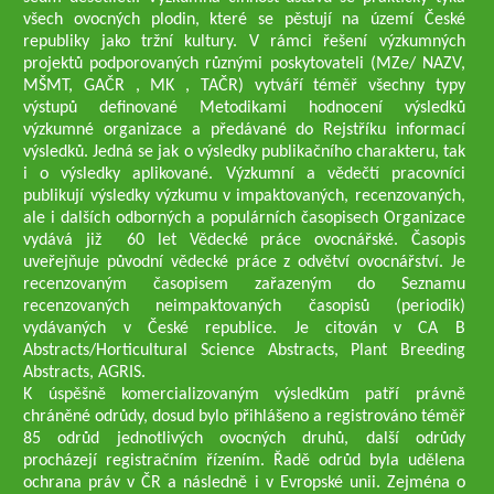
všech ovocných plodin, které se pěstují na území České
republiky jako tržní kultury. V rámci řešení výzkumných
projektů podporovaných různými poskytovateli (MZe/ NAZV,
MŠMT, GAČR , MK , TAČR) vytváří téměř všechny typy
výstupů definované Metodikami hodnocení výsledků
výzkumné organizace a předávané do Rejstříku informací
výsledků. Jedná se jak o výsledky publikačního charakteru, tak
i o výsledky aplikované. Výzkumní a vědečtí pracovníci
publikují výsledky výzkumu v impaktovaných, recenzovaných,
ale i dalších odborných a populárních časopisech Organizace
vydává již 60 let Vědecké práce ovocnářské. Časopis
uveřejňuje původní vědecké práce z odvětví ovocnářství. Je
recenzovaným časopisem zařazeným do Seznamu
recenzovaných neimpaktovaných časopisů (periodik)
vydávaných v České republice. Je citován v CA B
Abstracts/Horticultural Science Abstracts, Plant Breeding
Abstracts, AGRIS.
K úspěšně komercializovaným výsledkům patří právně
chráněné odrůdy, dosud bylo přihlášeno a registrováno téměř
85 odrůd jednotlivých ovocných druhů, další odrůdy
procházejí registračním řízením. Řadě odrůd byla udělena
ochrana práv v ČR a následně i v Evropské unii. Zejména o