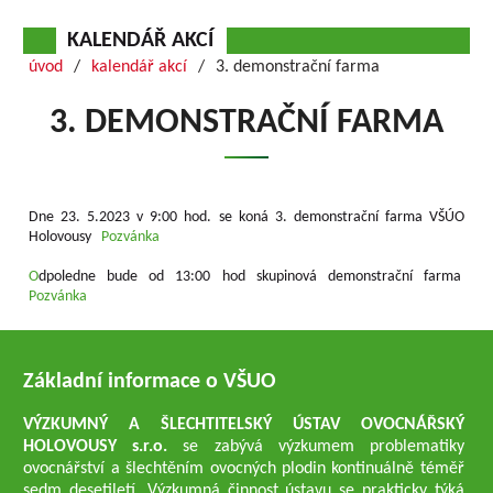
KALENDÁŘ AKCÍ
úvod
kalendář akcí
3. demonstrační farma
3. DEMONSTRAČNÍ FARMA
Dne 23. 5.2023 v 9:00 hod. se koná 3. demonstrační farma VŠÚO
Holovousy
Pozvánka
O
dpoledne bude od 13:00 hod skupinová demonstrační farma
Pozvánka
Základní informace o VŠUO
VÝZKUMNÝ A ŠLECHTITELSKÝ ÚSTAV OVOCNÁŘSKÝ
HOLOVOUSY s.r.o.
se zabývá výzkumem problematiky
ovocnářství a šlechtěním ovocných plodin kontinuálně téměř
sedm desetiletí. Výzkumná činnost ústavu se prakticky týká