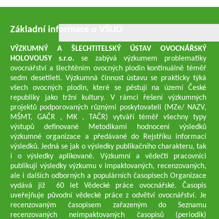
Základní informace o VŠUO
VÝZKUMNÝ A ŠLECHTITELSKÝ ÚSTAV OVOCNÁŘSKÝ
HOLOVOUSY s.r.o.
se zabývá výzkumem problematiky
ovocnářství a šlechtěním ovocných plodin kontinuálně téměř
sedm desetiletí. Výzkumná činnost ústavu se prakticky týká
všech ovocných plodin, které se pěstují na území České
republiky jako tržní kultury. V rámci řešení výzkumných
projektů podporovaných různými poskytovateli (MZe/ NAZV,
MŠMT, GAČR , MK , TAČR) vytváří téměř všechny typy
výstupů definované Metodikami hodnocení výsledků
výzkumné organizace a předávané do Rejstříku informací
výsledků. Jedná se jak o výsledky publikačního charakteru, tak
i o výsledky aplikované. Výzkumní a vědečtí pracovníci
publikují výsledky výzkumu v impaktovaných, recenzovaných,
ale i dalších odborných a populárních časopisech Organizace
vydává již 60 let Vědecké práce ovocnářské. Časopis
uveřejňuje původní vědecké práce z odvětví ovocnářství. Je
recenzovaným časopisem zařazeným do Seznamu
recenzovaných neimpaktovaných časopisů (periodik)