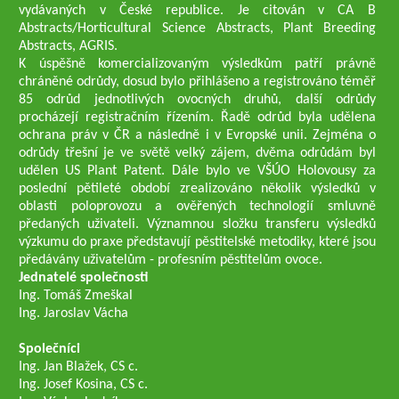
vydávaných v České republice. Je citován v CA B
Abstracts/Horticultural Science Abstracts, Plant Breeding
Abstracts, AGRIS.
K úspěšně komercializovaným výsledkům patří právně
chráněné odrůdy, dosud bylo přihlášeno a registrováno téměř
85 odrůd jednotlivých ovocných druhů, další odrůdy
procházejí registračním řízením. Řadě odrůd byla udělena
ochrana práv v ČR a následně i v Evropské unii. Zejména o
odrůdy třešní je ve světě velký zájem, dvěma odrůdám byl
udělen US Plant Patent. Dále bylo ve VŠÚO Holovousy za
poslední pětileté období zrealizováno několik výsledků v
oblasti poloprovozu a ověřených technologií smluvně
předaných uživateli. Významnou složku transferu výsledků
výzkumu do praxe představují pěstitelské metodiky, které jsou
předávány uživatelům - profesním pěstitelům ovoce.
Jednatelé společnosti
Ing. Tomáš Zmeškal
Ing. Jaroslav Vácha
Společníci
Ing. Jan Blažek, CS c.
Ing. Josef Kosina, CS c.