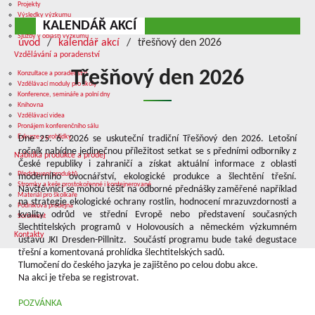
Projekty
Výsledky výzkumu
KALENDÁŘ AKCÍ
Přístrojové vybavení laboratoří
Služby v oblasti výzkumu
úvod
kalendář akcí
třešňový den 2026
Vzdělávání a poradenství
Třešňový den 2026
Konzultace a poradenství
Vzdělávací moduly pro školy
Konference, semináře a polní dny
Knihovna
Vzdělávací videa
Pronájem konferenčního sálu
Exkurze a prohlídky
Dne 25. 6. 2026 se uskuteční tradiční Třešňový den 2026. Letošní
ročník nabídne jedinečnou příležitost setkat se s předními odborníky z
Nabídka produkce a prodej
České republiky i zahraničí a získat aktuální informace z oblasti
Představení produktů
moderního ovocnářství, ekologické produkce a šlechtění třešní.
Stromky a keře prostokořenné i kontejnerované
Návštěvníci se mohou těšit na odborné přednášky zaměřené například
Materiál pro školkaře
na strategie ekologické ochrany rostlin, hodnocení mrazuvzdornosti a
Podniková prodejna
kvality odrůd ve střední Evropě nebo představení současných
Sortiment
šlechtitelských programů v Holovousích a německém výzkumném
Kontakty
ústavu JKI Dresden-Pillnitz. Součástí programu bude také degustace
třešní a komentovaná prohlídka šlechtitelských sadů.
Tlumočení do českého jazyka je zajištěno po celou dobu akce.
Na akci je třeba se registrovat.
POZVÁNKA