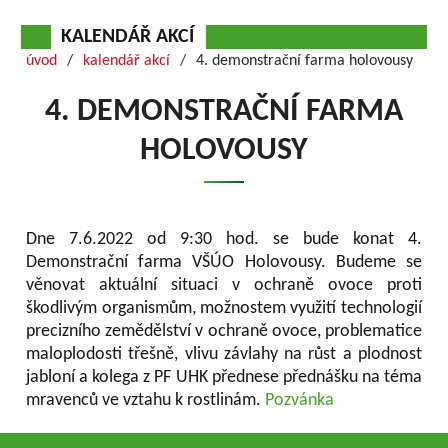
KALENDÁŘ AKCÍ
úvod
kalendář akcí
4. demonstrační farma holovousy
4. DEMONSTRAČNÍ FARMA
HOLOVOUSY
Dne 7.6.2022 od 9:30 hod. se bude konat 4.
Demonstrační farma VŠÚO Holovousy. Budeme se
věnovat aktuální situaci v ochraně ovoce proti
škodlivým organismům, možnostem využití technologií
precizního zemědělství v ochraně ovoce, problematice
maloplodosti třešně, vlivu závlahy na růst a plodnost
jabloní a kolega z PF UHK přednese přednášku na téma
mravenců ve vztahu k rostlinám.
Pozvánka