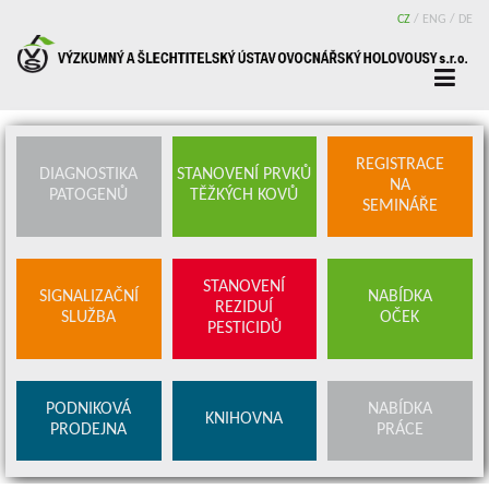
CZ
/
ENG
/
DE
REGISTRACE
DIAGNOSTIKA
STANOVENÍ PRVKŮ
NA
PATOGENŮ
TĚŽKÝCH KOVŮ
SEMINÁŘE
STANOVENÍ
SIGNALIZAČNÍ
NABÍDKA
REZIDUÍ
SLUŽBA
OČEK
PESTICIDŮ
PODNIKOVÁ
NABÍDKA
KNIHOVNA
PRODEJNA
PRÁCE