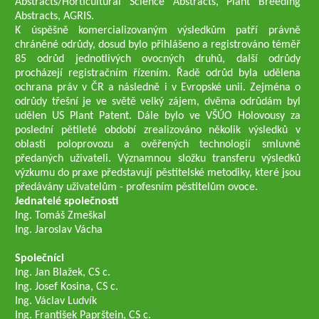
Abstracts/Horticultural Science Abstracts, Plant Breeding
Abstracts, AGRIS.
K úspěšně komercializovaným výsledkům patří právně
chráněné odrůdy, dosud bylo přihlášeno a registrováno téměř
85 odrůd jednotlivých ovocných druhů, další odrůdy
procházejí registračním řízením. Řadě odrůd byla udělena
ochrana práv v ČR a následně i v Evropské unii. Zejména o
odrůdy třešní je ve světě velký zájem, dvěma odrůdám byl
udělen US Plant Patent. Dále bylo ve VŠÚO Holovousy za
poslední pětileté období zrealizováno několik výsledků v
oblasti poloprovozu a ověřených technologií smluvně
předaných uživateli. Významnou složku transferu výsledků
výzkumu do praxe představují pěstitelské metodiky, které jsou
předávány uživatelům - profesním pěstitelům ovoce.
Jednatelé společnosti
Ing. Tomáš Zmeškal
Ing. Jaroslav Vácha
Společníci
Ing. Jan Blažek, CS c.
Ing. Josef Kosina, CS c.
Ing. Václav Ludvík
Ing. František Paprštein, CS c.