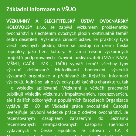
Základní informace o VŠUO
VÝZKUMNÝ A ŠLECHTITELSKÝ ÚSTAV OVOCNÁŘSKÝ
HOLOVOUSY s.r.o.
se zabývá výzkumem problematiky
ovocnářství a šlechtěním ovocných plodin kontinuálně téměř
sedm desetiletí. Výzkumná činnost ústavu se prakticky týká
všech ovocných plodin, které se pěstují na území České
republiky jako tržní kultury. V rámci řešení výzkumných
projektů podporovaných různými poskytovateli (MZe/ NAZV,
MŠMT, GAČR , MK , TAČR) vytváří téměř všechny typy
výstupů definované Metodikami hodnocení výsledků
výzkumné organizace a předávané do Rejstříku informací
výsledků. Jedná se jak o výsledky publikačního charakteru, tak
i o výsledky aplikované. Výzkumní a vědečtí pracovníci
publikují výsledky výzkumu v impaktovaných, recenzovaných,
ale i dalších odborných a populárních časopisech Organizace
vydává již 60 let Vědecké práce ovocnářské. Časopis
uveřejňuje původní vědecké práce z odvětví ovocnářství. Je
recenzovaným časopisem zařazeným do Seznamu
recenzovaných neimpaktovaných časopisů (periodik)
vydávaných v České republice. Je citován v CA B