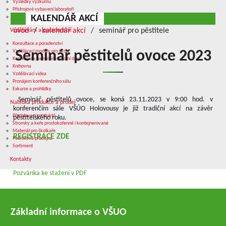
Výsledky výzkumu
Přístrojové vybavení laboratoří
KALENDÁŘ AKCÍ
Služby v oblasti výzkumu
úvod
kalendář akcí
seminář pro pěstitele
Vzdělávání a poradenství
Konzultace a poradenství
Vzdělávací moduly pro školy
Seminář pěstitelů ovoce 2023
Konference, semináře a polní dny
Knihovna
Vzdělávací videa
Pronájem konferenčního sálu
Exkurze a prohlídky
Seminář pěstitelů ovoce, se koná 23.11.2023 v 9:00 hod. v
Nabídka produkce a prodej
konferenčím sále VŠÚO Holovousy je již tradiční akcí na závěr
Představení produktů
pěstitelského roku.
Stromky a keře prostokořenné i kontejnerované
Materiál pro školkaře
REGISTRACE ZDE
Podniková prodejna
Sortiment
Kontakty
Pozvánka ke stažení v PDF
Základní informace o VŠUO