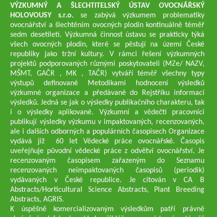
VÝZKUMNÝ A ŠLECHTITELSKÝ ÚSTAV OVOCNÁŘSKÝ
HOLOVOUSY s.r.o.
se zabývá výzkumem problematiky
ovocnářství a šlechtěním ovocných plodin kontinuálně téměř
sedm desetiletí. Výzkumná činnost ústavu se prakticky týká
všech ovocných plodin, které se pěstují na území České
republiky jako tržní kultury. V rámci řešení výzkumných
projektů podporovaných různými poskytovateli (MZe/ NAZV,
MŠMT, GAČR , MK , TAČR) vytváří téměř všechny typy
výstupů definované Metodikami hodnocení výsledků
výzkumné organizace a předávané do Rejstříku informací
výsledků. Jedná se jak o výsledky publikačního charakteru, tak
i o výsledky aplikované. Výzkumní a vědečtí pracovníci
publikují výsledky výzkumu v impaktovaných, recenzovaných,
ale i dalších odborných a populárních časopisech Organizace
vydává již 60 let Vědecké práce ovocnářské. Časopis
uveřejňuje původní vědecké práce z odvětví ovocnářství. Je
recenzovaným časopisem zařazeným do Seznamu
recenzovaných neimpaktovaných časopisů (periodik)
vydávaných v České republice. Je citován v CA B
Abstracts/Horticultural Science Abstracts, Plant Breeding
Abstracts, AGRIS.
K úspěšně komercializovaným výsledkům patří právně