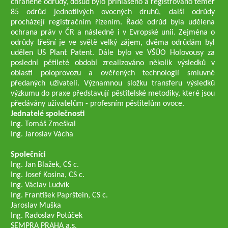
chráněné odrůdy, dosud bylo přihlášeno a registrováno téměř
85 odrůd jednotlivých ovocných druhů, další odrůdy
procházejí registračním řízením. Řadě odrůd byla udělena
ochrana práv v ČR a následně i v Evropské unii. Zejména o
odrůdy třešní je ve světě velký zájem, dvěma odrůdám byl
udělen US Plant Patent. Dále bylo ve VŠÚO Holovousy za
poslední pětileté období zrealizováno několik výsledků v
oblasti poloprovozu a ověřených technologií smluvně
předaných uživateli. Významnou složku transferu výsledků
výzkumu do praxe představují pěstitelské metodiky, které jsou
předávány uživatelům - profesním pěstitelům ovoce.
Jednatelé společnosti
Ing. Tomáš Zmeškal
Ing. Jaroslav Vácha
Společníci
Ing. Jan Blažek, CS c.
Ing. Josef Kosina, CS c.
Ing. Václav Ludvík
Ing. František Paprštein, CS c.
Jaroslav Muška
Ing. Radoslav Potůček
SEMPRA PRAHA a.s.