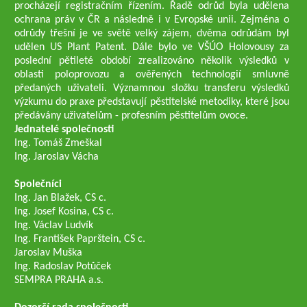
procházejí registračním řízením. Řadě odrůd byla udělena
ochrana práv v ČR a následně i v Evropské unii. Zejména o
odrůdy třešní je ve světě velký zájem, dvěma odrůdám byl
udělen US Plant Patent. Dále bylo ve VŠÚO Holovousy za
poslední pětileté období zrealizováno několik výsledků v
oblasti poloprovozu a ověřených technologií smluvně
předaných uživateli. Významnou složku transferu výsledků
výzkumu do praxe představují pěstitelské metodiky, které jsou
předávány uživatelům - profesním pěstitelům ovoce.
Jednatelé společnosti
Ing. Tomáš Zmeškal
Ing. Jaroslav Vácha
Společníci
Ing. Jan Blažek, CS c.
Ing. Josef Kosina, CS c.
Ing. Václav Ludvík
Ing. František Paprštein, CS c.
Jaroslav Muška
Ing. Radoslav Potůček
SEMPRA PRAHA a.s.