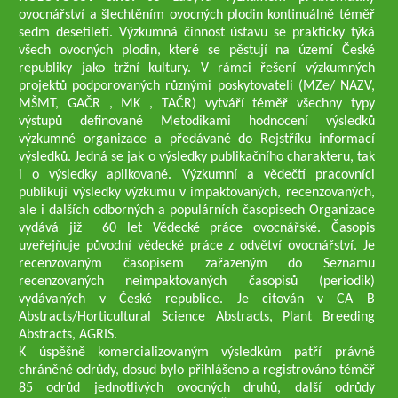
ovocnářství a šlechtěním ovocných plodin kontinuálně téměř
sedm desetiletí. Výzkumná činnost ústavu se prakticky týká
všech ovocných plodin, které se pěstují na území České
republiky jako tržní kultury. V rámci řešení výzkumných
projektů podporovaných různými poskytovateli (MZe/ NAZV,
MŠMT, GAČR , MK , TAČR) vytváří téměř všechny typy
výstupů definované Metodikami hodnocení výsledků
výzkumné organizace a předávané do Rejstříku informací
výsledků. Jedná se jak o výsledky publikačního charakteru, tak
i o výsledky aplikované. Výzkumní a vědečtí pracovníci
publikují výsledky výzkumu v impaktovaných, recenzovaných,
ale i dalších odborných a populárních časopisech Organizace
vydává již 60 let Vědecké práce ovocnářské. Časopis
uveřejňuje původní vědecké práce z odvětví ovocnářství. Je
recenzovaným časopisem zařazeným do Seznamu
recenzovaných neimpaktovaných časopisů (periodik)
vydávaných v České republice. Je citován v CA B
Abstracts/Horticultural Science Abstracts, Plant Breeding
Abstracts, AGRIS.
K úspěšně komercializovaným výsledkům patří právně
chráněné odrůdy, dosud bylo přihlášeno a registrováno téměř
85 odrůd jednotlivých ovocných druhů, další odrůdy