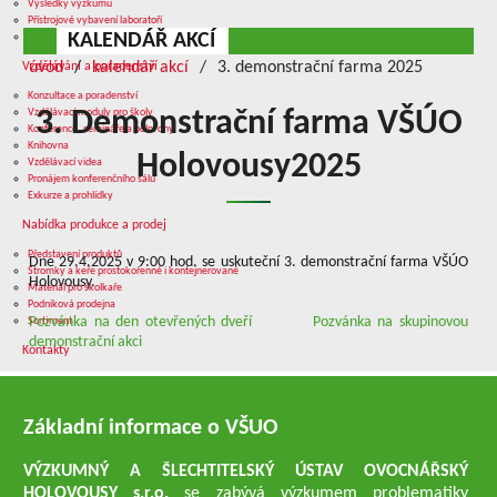
Výsledky výzkumu
Přístrojové vybavení laboratoří
KALENDÁŘ AKCÍ
Služby v oblasti výzkumu
úvod
kalendář akcí
3. demonstrační farma 2025
Vzdělávání a poradenství
Konzultace a poradenství
Vzdělávací moduly pro školy
3. Demonstrační farma VŠÚO
Konference, semináře a polní dny
Knihovna
Holovousy2025
Vzdělávací videa
Pronájem konferenčního sálu
Exkurze a prohlídky
Nabídka produkce a prodej
Představení produktů
Dne 29.4.2025 v 9:00 hod. se uskuteční 3. demonstrační farma VŠÚO
Stromky a keře prostokořenné i kontejnerované
Holovousy.
Materiál pro školkaře
Podniková prodejna
Pozvánka na den otevřených dveří
Pozvánka na skupinovou
Sortiment
demonstrační akci
Kontakty
Základní informace o VŠUO
VÝZKUMNÝ A ŠLECHTITELSKÝ ÚSTAV OVOCNÁŘSKÝ
HOLOVOUSY s.r.o.
se zabývá výzkumem problematiky