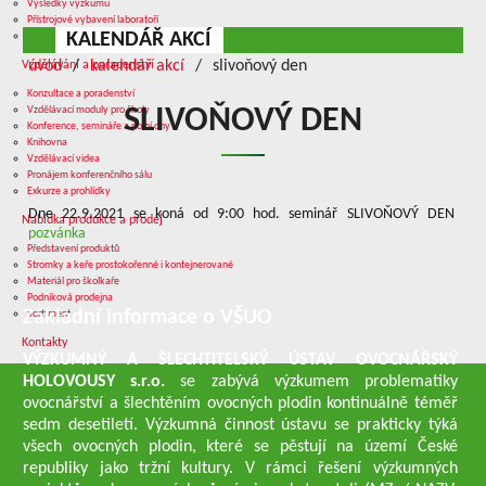
Výsledky výzkumu
Přístrojové vybavení laboratoří
KALENDÁŘ AKCÍ
Služby v oblasti výzkumu
úvod
kalendář akcí
slivoňový den
Vzdělávání a poradenství
Konzultace a poradenství
Vzdělávací moduly pro školy
SLIVOŇOVÝ DEN
Konference, semináře a polní dny
Knihovna
Vzdělávací videa
Pronájem konferenčního sálu
Exkurze a prohlídky
Dne 22.9.2021 se koná od 9:00 hod. seminář SLIVOŇOVÝ DEN
Nabídka produkce a prodej
pozvánka
Představení produktů
Stromky a keře prostokořenné i kontejnerované
Materiál pro školkaře
Podniková prodejna
Základní informace o VŠUO
Sortiment
Kontakty
VÝZKUMNÝ A ŠLECHTITELSKÝ ÚSTAV OVOCNÁŘSKÝ
HOLOVOUSY s.r.o.
se zabývá výzkumem problematiky
ovocnářství a šlechtěním ovocných plodin kontinuálně téměř
sedm desetiletí. Výzkumná činnost ústavu se prakticky týká
všech ovocných plodin, které se pěstují na území České
republiky jako tržní kultury. V rámci řešení výzkumných