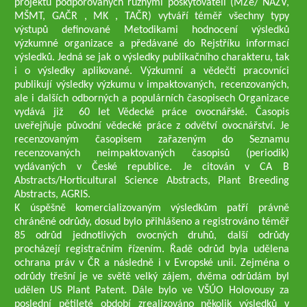
projektů podporovaných různými poskytovateli (MZe/ NAZV,
MŠMT, GAČR , MK , TAČR) vytváří téměř všechny typy
výstupů definované Metodikami hodnocení výsledků
výzkumné organizace a předávané do Rejstříku informací
výsledků. Jedná se jak o výsledky publikačního charakteru, tak
i o výsledky aplikované. Výzkumní a vědečtí pracovníci
publikují výsledky výzkumu v impaktovaných, recenzovaných,
ale i dalších odborných a populárních časopisech Organizace
vydává již 60 let Vědecké práce ovocnářské. Časopis
uveřejňuje původní vědecké práce z odvětví ovocnářství. Je
recenzovaným časopisem zařazeným do Seznamu
recenzovaných neimpaktovaných časopisů (periodik)
vydávaných v České republice. Je citován v CA B
Abstracts/Horticultural Science Abstracts, Plant Breeding
Abstracts, AGRIS.
K úspěšně komercializovaným výsledkům patří právně
chráněné odrůdy, dosud bylo přihlášeno a registrováno téměř
85 odrůd jednotlivých ovocných druhů, další odrůdy
procházejí registračním řízením. Řadě odrůd byla udělena
ochrana práv v ČR a následně i v Evropské unii. Zejména o
odrůdy třešní je ve světě velký zájem, dvěma odrůdám byl
udělen US Plant Patent. Dále bylo ve VŠÚO Holovousy za
poslední pětileté období zrealizováno několik výsledků v