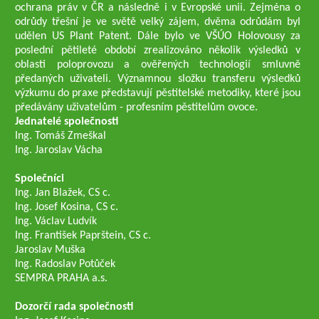
ochrana práv v ČR a následně i v Evropské unii. Zejména o
odrůdy třešní je ve světě velký zájem, dvěma odrůdám byl
udělen US Plant Patent. Dále bylo ve VŠÚO Holovousy za
poslední pětileté období zrealizováno několik výsledků v
oblasti poloprovozu a ověřených technologií smluvně
předaných uživateli. Významnou složku transferu výsledků
výzkumu do praxe představují pěstitelské metodiky, které jsou
předávány uživatelům - profesním pěstitelům ovoce.
Jednatelé společnosti
Ing. Tomáš Zmeškal
Ing. Jaroslav Vácha
Společníci
Ing. Jan Blažek, CS c.
Ing. Josef Kosina, CS c.
Ing. Václav Ludvík
Ing. František Paprštein, CS c.
Jaroslav Muška
Ing. Radoslav Potůček
SEMPRA PRAHA a.s.
Dozorčí rada společnosti