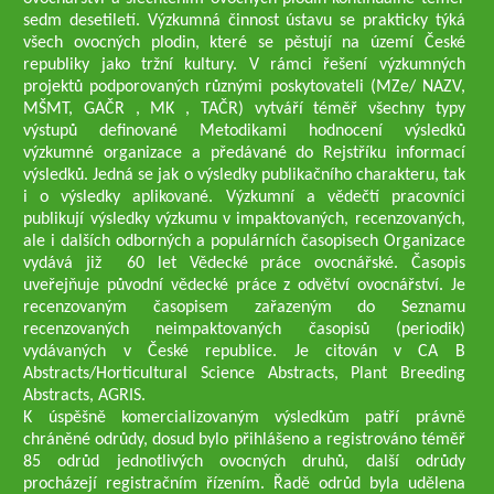
sedm desetiletí. Výzkumná činnost ústavu se prakticky týká
všech ovocných plodin, které se pěstují na území České
republiky jako tržní kultury. V rámci řešení výzkumných
projektů podporovaných různými poskytovateli (MZe/ NAZV,
MŠMT, GAČR , MK , TAČR) vytváří téměř všechny typy
výstupů definované Metodikami hodnocení výsledků
výzkumné organizace a předávané do Rejstříku informací
výsledků. Jedná se jak o výsledky publikačního charakteru, tak
i o výsledky aplikované. Výzkumní a vědečtí pracovníci
publikují výsledky výzkumu v impaktovaných, recenzovaných,
ale i dalších odborných a populárních časopisech Organizace
vydává již 60 let Vědecké práce ovocnářské. Časopis
uveřejňuje původní vědecké práce z odvětví ovocnářství. Je
recenzovaným časopisem zařazeným do Seznamu
recenzovaných neimpaktovaných časopisů (periodik)
vydávaných v České republice. Je citován v CA B
Abstracts/Horticultural Science Abstracts, Plant Breeding
Abstracts, AGRIS.
K úspěšně komercializovaným výsledkům patří právně
chráněné odrůdy, dosud bylo přihlášeno a registrováno téměř
85 odrůd jednotlivých ovocných druhů, další odrůdy
procházejí registračním řízením. Řadě odrůd byla udělena