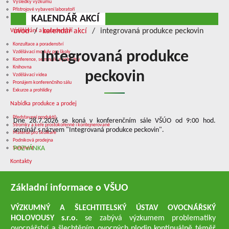
Výsledky výzkumu
Přístrojové vybavení laboratoří
KALENDÁŘ AKCÍ
Služby v oblasti výzkumu
úvod
kalendář akcí
integrovaná produkce peckovin
Vzdělávání a poradenství
Konzultace a poradenství
Vzdělávací moduly pro školy
Integrovaná produkce
Konference, semináře a polní dny
Knihovna
peckovin
Vzdělávací videa
Pronájem konferenčního sálu
Exkurze a prohlídky
Nabídka produkce a prodej
Představení produktů
Dne 28.7.2026 se koná v konferenčním sále VŠÚO od 9:00 hod.
Stromky a keře prostokořenné i kontejnerované
seminář s názvem "Integrovaná produkce peckovin".
Materiál pro školkaře
Podniková prodejna
POZVÁNKA
Sortiment
Kontakty
Základní informace o VŠUO
VÝZKUMNÝ A ŠLECHTITELSKÝ ÚSTAV OVOCNÁŘSKÝ
HOLOVOUSY s.r.o.
se zabývá výzkumem problematiky
ovocnářství a šlechtěním ovocných plodin kontinuálně téměř