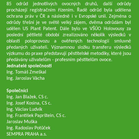
85 odrůd jednotlivých ovocných druhů, další odrůdy
procházejí registračním řízením. Řadě odrůd byla udělena
ochrana práv v ČR a následně i v Evropské unii. Zejména o
odrůdy třešní je ve světě velký zájem, dvěma odrůdám byl
udělen US Plant Patent. Dále bylo ve VŠÚO Holovousy za
poslední pětileté období zrealizováno několik výsledků v
oblasti poloprovozu a ověřených technologií smluvně
předaných uživateli. Významnou složku transferu výsledků
výzkumu do praxe představují pěstitelské metodiky, které jsou
předávány uživatelům - profesním pěstitelům ovoce.
Jednatelé společnosti
Ing. Tomáš Zmeškal
Ing. Jaroslav Vácha
Společníci
Ing. Jan Blažek, CS c.
Ing. Josef Kosina, CS c.
Ing. Václav Ludvík
Ing. František Paprštein, CS c.
Jaroslav Muška
Ing. Radoslav Potůček
SEMPRA PRAHA a.s.