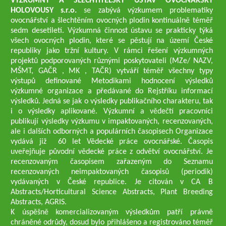
VÝZKUMNÝ A ŠLECHTITELSKÝ ÚSTAV OVOCNÁŘSKÝ
HOLOVOUSY s.r.o.
se zabývá výzkumem problematiky
ovocnářství a šlechtěním ovocných plodin kontinuálně téměř
sedm desetiletí. Výzkumná činnost ústavu se prakticky týká
všech ovocných plodin, které se pěstují na území České
republiky jako tržní kultury. V rámci řešení výzkumných
projektů podporovaných různými poskytovateli (MZe/ NAZV,
MŠMT, GAČR , MK , TAČR) vytváří téměř všechny typy
výstupů definované Metodikami hodnocení výsledků
výzkumné organizace a předávané do Rejstříku informací
výsledků. Jedná se jak o výsledky publikačního charakteru, tak
i o výsledky aplikované. Výzkumní a vědečtí pracovníci
publikují výsledky výzkumu v impaktovaných, recenzovaných,
ale i dalších odborných a populárních časopisech Organizace
vydává již 60 let Vědecké práce ovocnářské. Časopis
uveřejňuje původní vědecké práce z odvětví ovocnářství. Je
recenzovaným časopisem zařazeným do Seznamu
recenzovaných neimpaktovaných časopisů (periodik)
vydávaných v České republice. Je citován v CA B
Abstracts/Horticultural Science Abstracts, Plant Breeding
Abstracts, AGRIS.
K úspěšně komercializovaným výsledkům patří právně
chráněné odrůdy, dosud bylo přihlášeno a registrováno téměř