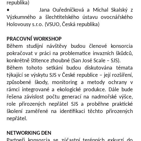
republika)
• Jana Ouředníčková a Michal Skalský z
Výzkumného a šlechtitelského ústavu ovocnářského
Holovousy s.r.o. (VSUO, Česká republika)
PRACOVNÍ WORKSHOP
Během studijní návštěvy budou členové konsorcia
pokračovat v práci na problematice invazních škůdců,
konkrétně štítence zhoubné (San José Scale – SJS).
Během tohoto setkání budou diskutována témata
týkající se výskytu SJS v České republice – její rozšíření,
způsobené škody, monitoring a metody ochrany v
rámci integrované a ekologické produkce. Dále bude
řešena závislost počtu generací na nadmořské výšce,
role přirozených nepřátel SJS a proběhne praktické
školení zaměřené na identifikaci těchto přirozených
nepřátel.
NETWORKING DEN
Partneři konsorcia se zúčastní terénních exkurzí do