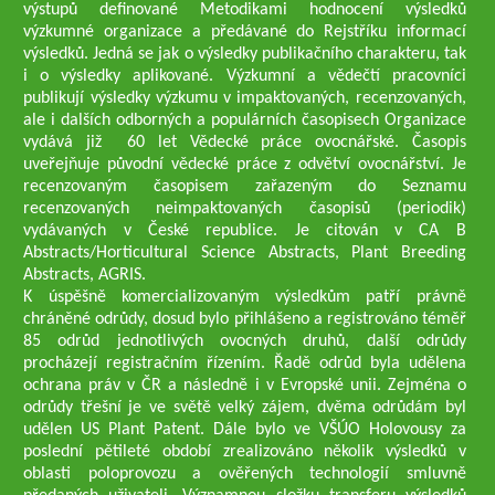
výstupů definované Metodikami hodnocení výsledků
výzkumné organizace a předávané do Rejstříku informací
výsledků. Jedná se jak o výsledky publikačního charakteru, tak
i o výsledky aplikované. Výzkumní a vědečtí pracovníci
publikují výsledky výzkumu v impaktovaných, recenzovaných,
ale i dalších odborných a populárních časopisech Organizace
vydává již 60 let Vědecké práce ovocnářské. Časopis
uveřejňuje původní vědecké práce z odvětví ovocnářství. Je
recenzovaným časopisem zařazeným do Seznamu
recenzovaných neimpaktovaných časopisů (periodik)
vydávaných v České republice. Je citován v CA B
Abstracts/Horticultural Science Abstracts, Plant Breeding
Abstracts, AGRIS.
K úspěšně komercializovaným výsledkům patří právně
chráněné odrůdy, dosud bylo přihlášeno a registrováno téměř
85 odrůd jednotlivých ovocných druhů, další odrůdy
procházejí registračním řízením. Řadě odrůd byla udělena
ochrana práv v ČR a následně i v Evropské unii. Zejména o
odrůdy třešní je ve světě velký zájem, dvěma odrůdám byl
udělen US Plant Patent. Dále bylo ve VŠÚO Holovousy za
poslední pětileté období zrealizováno několik výsledků v
oblasti poloprovozu a ověřených technologií smluvně