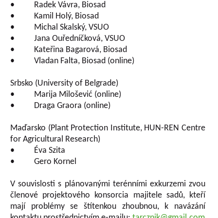
• Radek Vávra, Biosad
• Kamil Holý, Biosad
• Michal Skalský, VSUO
• Jana Ouředníčková, VSUO
• Kateřina Bagarová, Biosad
• Vladan Falta, Biosad (online)
Srbsko (University of Belgrade)
• Marija Milošević (online)
• Draga Graora (online)
Maďarsko (Plant Protection Institute, HUN-REN Centre
for Agricultural Research)
• Éva Szita
• Gero Kornel
V souvislosti s plánovanými terénními exkurzemi zvou
členové projektového konsorcia majitele sadů, kteří
mají problémy se štítenkou zhoubnou, k navázání
kontaktu prostřednictvím e-mailu:
tarcznik@gmail.com