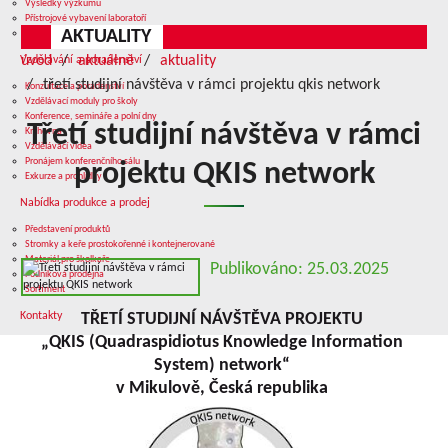
Výsledky výzkumu
Přístrojové vybavení laboratoří
AKTUALITY
Služby v oblasti výzkumu
úvod
aktuálně
aktuality
Vzdělávání a poradenství
třetí studijní návštěva v rámci projektu qkis network
Konzultace a poradenství
Vzdělávací moduly pro školy
Konference, semináře a polní dny
Třetí studijní návštěva v rámci
Knihovna
Vzdělávací videa
Pronájem konferenčního sálu
projektu QKIS network
Exkurze a prohlídky
Nabídka produkce a prodej
Představení produktů
Stromky a keře prostokořenné i kontejnerované
Materiál pro školkaře
Publikováno: 25.03.2025
Podniková prodejna
Sortiment
Kontakty
TŘETÍ STUDIJNÍ NÁVŠTĚVA PROJEKTU
„QKIS (Quadraspidiotus Knowledge Information
System) network“
v Mikulově, Česká republika