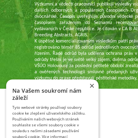
Výzkumní a vědečtí pracovníci publikují výsledky v
dalších odborných a populárních časopisech Or
ovocnářské. Časopis uveřejňuje původní vědecké p
časopisem zařazeným do Seznamu recenzovaný
vydávaných v České republice. Je citován v CA B Abs
Breeding Abstracts, AGRIS.
K úspěšně komercializovaným výsledkům patří práv
registrováno téměř 85 odrůd jednotlivých ovocných
řízením. Řadě odrůd byla udělena ochrana práv v
odrůdy třešní je ve světě velký zájem, dvěma odrů
VŠÚO Holovousy za poslední pětileté období zrealiz
a ověřených technologií smluvně předaných uživ
výzkumu do praxe představují pěstitelské metodiky,
×
pěstitelům ovoce.
Na Vašem soukromí nám
záleží
Tyto webové stránky používají soubory
cookie ke zlepšení uživatelského zážitku.
Používáním našich webových stránek
souhlasíte se všemi soubory cookie v
souladu s našimi zásadami používání
souborů cookie.
Více informací