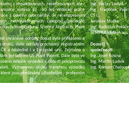
ýzkumu v impaktovaných, recenzovaných, ale i
Ing. Václav Ludvík
ganizace vydává již 60 let Vědecké práce
Ing. František Paprš
ráce z odvětví ovocnářství. Je recenzovaným
CS c.
ch neimpaktovaných časopisů (periodik)
Jaroslav Muška
tracts/Horticultural Science Abstracts, Plant
Ing. Radoslav Potůč
SEMPRA PRAHA a.s.
ně chráněné odrůdy, dosud bylo přihlášeno a
 druhů, další odrůdy procházejí registračním
Dozorčí r
 ČR a následně i v Evropské unii. Zejména o
společnosti
dám byl udělen US Plant Patent. Dále bylo ve
Ing. Josef Kosina
ováno několik výsledků v oblasti poloprovozu
Ing. Martin Ludvík
ateli. Významnou složku transferu výsledků
Ing. Roman Chaloup
 které jsou předávány uživatelům - profesním