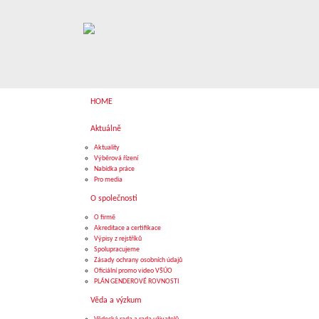
HOME
Aktuálně
Aktuality
Výběrová řízení
Nabídka práce
Pro media
O společnosti
O firmě
Akreditace a certifikace
Výpisy z rejstříků
Spolupracujeme
Zásady ochrany osobních údajů
Oficiální promo video VŠÚO
PLÁN GENDEROVÉ ROVNOSTI
Věda a výzkum