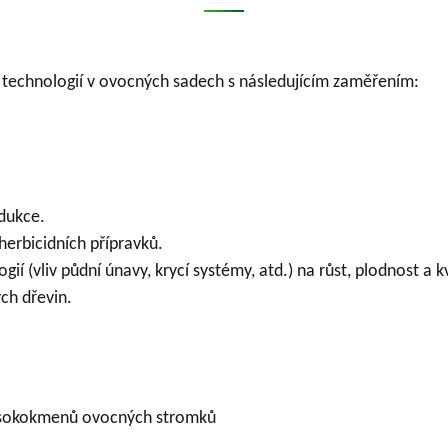
technologií v ovocných sadech s následujícím zaměřením:
odukce.
herbicidních přípravků.
ií (vliv půdní únavy, krycí systémy, atd.) na růst, plodnost a 
ch dřevin.
ysokokmenů ovocných stromků