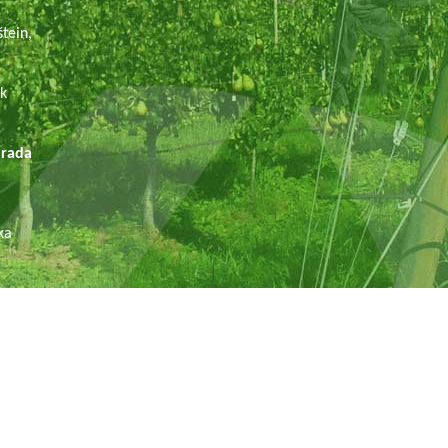
tein,
ek
ada
ka