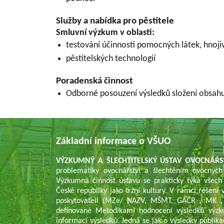
Služby a nabídka pro pěstitele
Smluvní výzkum v oblasti:
testování účinnosti pomocných látek, hnojiv
pěstitelských technologií
Poradenská činnost
Odborné posouzení výsledků složení obsahu 
Základní informace o VŠUO
VÝZKUMNÝ A ŠLECHTITELSKÝ ÚSTAV OVOCNÁŘS
problematiky ovocnářství a šlechtěním ovocných
Výzkumná činnost ústavu se prakticky týká všech
České republiky jako tržní kultury. V rámci řešen
poskytovateli (MZe/ NAZV, MŠMT, GAČR , MK , 
definované Metodikami hodnocení výsledků výzk
informací výsledků. Jedná se jak o výsledky publika