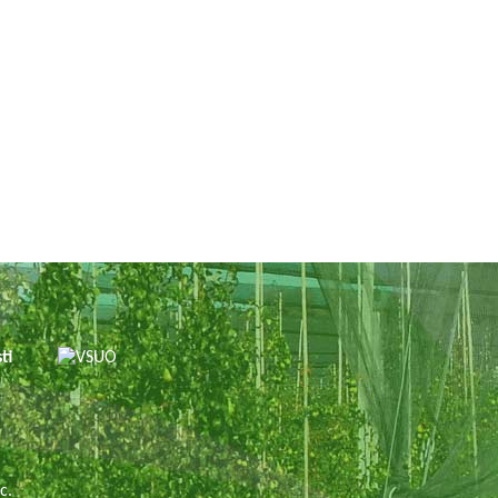
sti
.
c.