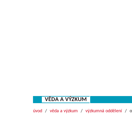
VĚDA A VÝZKUM
úvod
věda a výzkum
výzkumná oddělení
o