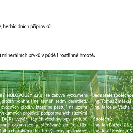
, herbicidních přípravků
minerálních prvků v půdě i rostlinné hmotě.
KÝ HOLOVOUSY s.r.o.
se zabývá výzkumem
Jednatelé společno
 plodin kontinuálně téměř sedm desetiletí.
Ing. Tomáš Zmeškal
 ovocných plodin, které se pěstují na území
Ing. Jaroslav Vácha
í výzkumných projektů podporovaných různými
TAČR) vytváří téměř všechny typy výstupů
Společníci
umné organizace a předávané do Rejstříku
Ing. Jan Blažek, CS c
čního charakteru, tak i o výsledky aplikované.
Ing. Josef Kosina, CS 