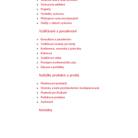
Vědecká rada a rada uživatelů
Výzkumná oddělení
Projekty
Výsledky výzkumu
Přístrojové vybavení laboratoří
Služby v oblasti výzkumu
Vzdělávání a poradenství
Konzultace a poradenství
Vzdělávací moduly pro školy
Konference, semináře a polní dny
Knihovna
Vzdělávací videa
Pronájem konferenčního sálu
Exkurze a prohlídky
Nabídka produkce a prodej
Představení produktů
Stromky a keře prostokořenné i kontejnerované
Materiál pro školkaře
Podniková prodejna
Sortiment
Kontakty