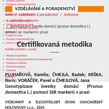
Výsledky výzkumu
Přístrojové vybavení laboratoří
VZDĚLÁVÁNÍ A PORADENSTVÍ
Služby v oblasti výzkumu
úvod
vzdělávání a poradenství
knihovna
Vzdělávání a poradenství
výsledky výzkumu
Konzultace a poradenství
Vzdělávací moduly pro školy
genotypizace švestky domácí (prunus domestica l.)
Konference, semináře a polní dny
pomocí ssr markerů v praxi
Knihovna
Vzdělávací videa
Pronájem konferenčního sálu
Certifikovaná metodika
Exkurze a prohlídky
Nabídka produkce a prodej
Představení produktů
Stromky a keře prostokořenné i kontejnerované
Materiál pro školkaře
Podniková prodejna
Sortiment
PLUHAŘOVÁ, Kamila; ČMEJLA, Radek; KRŠKA,
Kontakty
Boris; VORÁČEK, Pavel a ČMEJLOVÁ, Jana
Genotypizace švestky domácí (Prunus
domestica L.) pomocí SSR markerů v praxi
VÝZKUMNÝ A ŠLECHTITELSKÝ ÚSTAV OVOCNÁŘSKÝ
HOLOVOUSY s.r.o., 2024