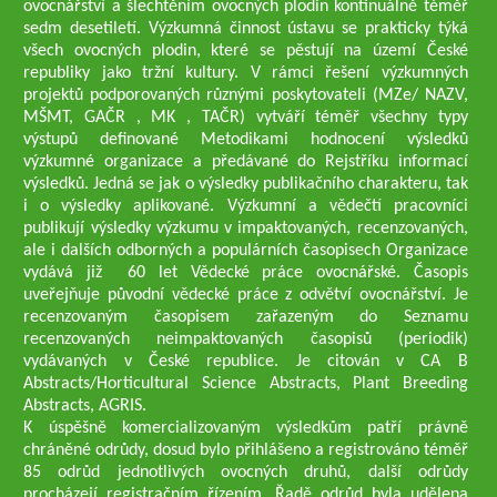
ovocnářství a šlechtěním ovocných plodin kontinuálně téměř
sedm desetiletí. Výzkumná činnost ústavu se prakticky týká
všech ovocných plodin, které se pěstují na území České
republiky jako tržní kultury. V rámci řešení výzkumných
projektů podporovaných různými poskytovateli (MZe/ NAZV,
MŠMT, GAČR , MK , TAČR) vytváří téměř všechny typy
výstupů definované Metodikami hodnocení výsledků
výzkumné organizace a předávané do Rejstříku informací
výsledků. Jedná se jak o výsledky publikačního charakteru, tak
i o výsledky aplikované. Výzkumní a vědečtí pracovníci
publikují výsledky výzkumu v impaktovaných, recenzovaných,
ale i dalších odborných a populárních časopisech Organizace
vydává již 60 let Vědecké práce ovocnářské. Časopis
uveřejňuje původní vědecké práce z odvětví ovocnářství. Je
recenzovaným časopisem zařazeným do Seznamu
recenzovaných neimpaktovaných časopisů (periodik)
vydávaných v České republice. Je citován v CA B
Abstracts/Horticultural Science Abstracts, Plant Breeding
Abstracts, AGRIS.
K úspěšně komercializovaným výsledkům patří právně
chráněné odrůdy, dosud bylo přihlášeno a registrováno téměř
85 odrůd jednotlivých ovocných druhů, další odrůdy
procházejí registračním řízením. Řadě odrůd byla udělena