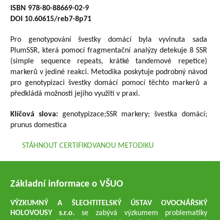
ISBN 978-80-88669-02-9
DOI 10.60615/reb7-8p71
Pro genotypování švestky domácí byla vyvinuta sada
PlumSSR, která pomocí fragmentační analýzy detekuje 8 SSR
(simple sequence repeats, krátké tandemové repetice)
markerů v jediné reakci. Metodika poskytuje podrobný návod
pro genotypizaci švestky domácí pomocí těchto markerů a
předkládá možnosti jejího využití v praxi.
Klíčová slova:
genotypizace;SSR markery; švestka domácí;
prunus domestica
STÁHNOUT CERTIFIKOVANOU METODIKU
Základní informace o VŠUO
VÝZKUMNÝ A ŠLECHTITELSKÝ ÚSTAV OVOCNÁŘSKÝ
HOLOVOUSY s.r.o.
se zabývá výzkumem problematiky