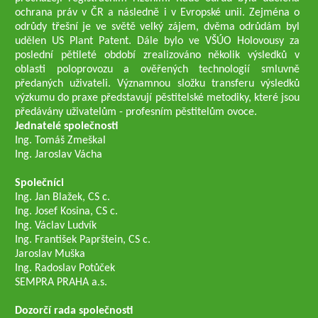
ochrana práv v ČR a následně i v Evropské unii. Zejména o
odrůdy třešní je ve světě velký zájem, dvěma odrůdám byl
udělen US Plant Patent. Dále bylo ve VŠÚO Holovousy za
poslední pětileté období zrealizováno několik výsledků v
oblasti poloprovozu a ověřených technologií smluvně
předaných uživateli. Významnou složku transferu výsledků
výzkumu do praxe představují pěstitelské metodiky, které jsou
předávány uživatelům - profesním pěstitelům ovoce.
Jednatelé společnosti
Ing. Tomáš Zmeškal
Ing. Jaroslav Vácha
Společníci
Ing. Jan Blažek, CS c.
Ing. Josef Kosina, CS c.
Ing. Václav Ludvík
Ing. František Paprštein, CS c.
Jaroslav Muška
Ing. Radoslav Potůček
SEMPRA PRAHA a.s.
Dozorčí rada společnosti