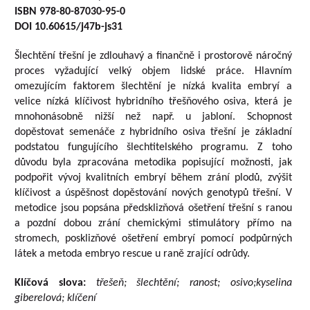
ISBN 978-80-87030-95-0
DOI 10.60615/j47b-js31
Šlechtění třešní je zdlouhavý a finančně i prostorově náročný
proces vyžadující velký objem lidské práce. Hlavním
omezujícím faktorem šlechtění je nízká kvalita embryí a
velice nízká klíčivost hybridního třešňového osiva, která je
mnohonásobně nižší než např. u jabloní. Schopnost
dopěstovat semenáče z hybridního osiva třešní je základní
podstatou fungujícího šlechtitelského programu. Z toho
důvodu byla zpracována metodika popisující možnosti, jak
podpořit vývoj kvalitních embryí během zrání plodů, zvýšit
klíčivost a úspěšnost dopěstování nových genotypů třešní. V
metodice jsou popsána předsklizňová ošetření třešní s ranou
a pozdní dobou zrání chemickými stimulátory přímo na
stromech, posklizňové ošetření embryí pomocí podpůrných
látek a metoda embryo rescue u raně zrající odrůdy.
Klíčová slova:
třešeň; šlechtění; ranost; osivo
;
kyselina
giberelová; klíčení