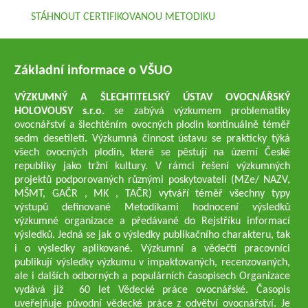
STÁHNOUT CERTIFIKOVANOU METODIKU
Základní informace o VŠUO
VÝZKUMNÝ A ŠLECHTITELSKÝ ÚSTAV OVOCNÁŘSKÝ
HOLOVOUSY s.r.o.
se zabývá výzkumem problematiky
ovocnářství a šlechtěním ovocných plodin kontinuálně téměř
sedm desetiletí. Výzkumná činnost ústavu se prakticky týká
všech ovocných plodin, které se pěstují na území České
republiky jako tržní kultury. V rámci řešení výzkumných
projektů podporovaných různými poskytovateli (MZe/ NAZV,
MŠMT, GAČR , MK , TAČR) vytváří téměř všechny typy
výstupů definované Metodikami hodnocení výsledků
výzkumné organizace a předávané do Rejstříku informací
výsledků. Jedná se jak o výsledky publikačního charakteru, tak
i o výsledky aplikované. Výzkumní a vědečtí pracovníci
publikují výsledky výzkumu v impaktovaných, recenzovaných,
ale i dalších odborných a populárních časopisech Organizace
vydává již 60 let Vědecké práce ovocnářské. Časopis
uveřejňuje původní vědecké práce z odvětví ovocnářství. Je