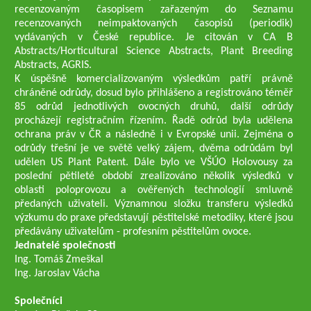
recenzovaným časopisem zařazeným do Seznamu
recenzovaných neimpaktovaných časopisů (periodik)
vydávaných v České republice. Je citován v CA B
Abstracts/Horticultural Science Abstracts, Plant Breeding
Abstracts, AGRIS.
K úspěšně komercializovaným výsledkům patří právně
chráněné odrůdy, dosud bylo přihlášeno a registrováno téměř
85 odrůd jednotlivých ovocných druhů, další odrůdy
procházejí registračním řízením. Řadě odrůd byla udělena
ochrana práv v ČR a následně i v Evropské unii. Zejména o
odrůdy třešní je ve světě velký zájem, dvěma odrůdám byl
udělen US Plant Patent. Dále bylo ve VŠÚO Holovousy za
poslední pětileté období zrealizováno několik výsledků v
oblasti poloprovozu a ověřených technologií smluvně
předaných uživateli. Významnou složku transferu výsledků
výzkumu do praxe představují pěstitelské metodiky, které jsou
předávány uživatelům - profesním pěstitelům ovoce.
Jednatelé společnosti
Ing. Tomáš Zmeškal
Ing. Jaroslav Vácha
Společníci