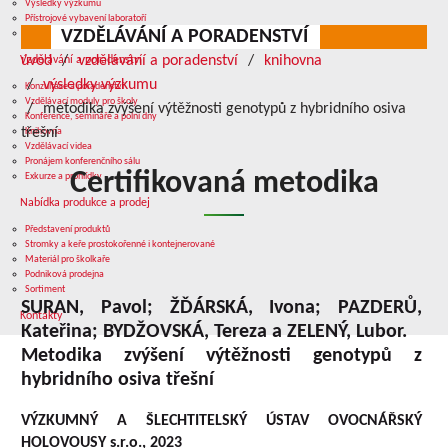
Výsledky výzkumu
Přístrojové vybavení laboratoří
VZDĚLÁVÁNÍ A PORADENSTVÍ
Služby v oblasti výzkumu
úvod
vzdělávání a poradenství
knihovna
Vzdělávání a poradenství
výsledky výzkumu
Konzultace a poradenství
Vzdělávací moduly pro školy
metodika zvýšení výtěžnosti genotypů z hybridního osiva
Konference, semináře a polní dny
třešní
Knihovna
Vzdělávací videa
Pronájem konferenčního sálu
Certifikovaná metodika
Exkurze a prohlídky
Nabídka produkce a prodej
Představení produktů
Stromky a keře prostokořenné i kontejnerované
Materiál pro školkaře
Podniková prodejna
Sortiment
SURAN, Pavol; ŽĎÁRSKÁ, Ivona; PAZDERŮ,
Kontakty
Kateřina; BYDŽOVSKÁ, Tereza a ZELENÝ, Lubor.
Metodika zvýšení výtěžnosti genotypů z
hybridního osiva třešní
VÝZKUMNÝ A ŠLECHTITELSKÝ ÚSTAV OVOCNÁŘSKÝ
HOLOVOUSY s.r.o., 2023