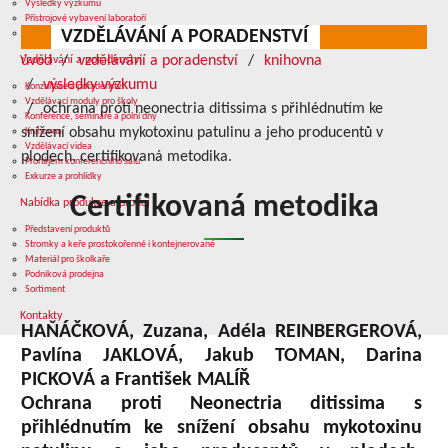
Výsledky výzkumu
Přístrojové vybavení laboratoří
VZDĚLÁVÁNÍ A PORADENSTVÍ
Služby v oblasti výzkumu
úvod
vzdělávání a poradenství
knihovna
Vzdělávání a poradenství
výsledky výzkumu
Konzultace a poradenství
Vzdělávací moduly pro školy
ochrana proti neonectria ditissima s přihlédnutím ke
Konference, semináře a polní dny
snížení obsahu mykotoxinu patulinu a jeho producentů v
Knihovna
Vzdělávací videa
plodech. certifikovaná metodika.
Pronájem konferenčního sálu
Exkurze a prohlídky
Certifikovaná metodika
Nabídka produkce a prodej
Představení produktů
Stromky a keře prostokořenné i kontejnerované
Materiál pro školkaře
Podniková prodejna
Sortiment
Kontakty
HAŇÁČKOVÁ, Zuzana, Adéla REINBERGEROVÁ,
Pavlína JAKLOVÁ, Jakub TOMAN, Darina
PICKOVÁ a František MALÍŘ
Ochrana proti Neonectria ditissima s
přihlédnutím ke snížení obsahu mykotoxinu