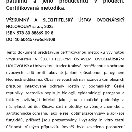
patulinu a jeho producentů v plodech.
Certifikovaná metodika.
VÝZKUMNÝ A ŠLECHTITELSKÝ ÚSTAV OVOCNÁŘSKÝ
HOLOVOUSY s.r.o., 2025
ISBN 978-80-88669-09-8
DOI 10.60615/zw5d-8t08
Tento dokument představuje certifikovanou metodiku vyvinutou
VÝZKUMNÝM A ŠLECHTITELSKÝM ÚSTAVEM OVOCNÁŘSKÝM
HOLOVOUSY a Univerzitou Hradec Králové, zaměřenou na ochranu
ovocných sadů proti rakovině jabloní způsobenou patogenem
Neonectria ditissima. Obsah se soustředí na možnosti komplexních
přístupů integrované ochrany rostlin v podmínkách České
republiky. Metodika popisuje biologii, epidemiologii patogenu a
faktory ovlivňující infekci, jako jsou klimatické podmínky a
náchylnost odrůd. Klíčová část metodiky se věnuje chemické a
agrotechnické ochraně, jako je řez, optimalizace výživy a aplikace
fungicidů, přičemž jsou prezentovány i výsledky in vitro testů
účinnosti různých přípravků. Rovněž bylo zavedeno posouzení