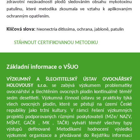
zdravotní nezávadnosti plodů sledováním obsahu mykotoxinu
patulinu, které metodika zkoumala ve vztahu k aplikovaným
ochranným opatřením.
Klíčová slova:
Neonectria ditissima, ochrana, jabloně, patulin
STÁHNOUT CERTIFIKOVANOU METODIKU
Základní informace o VŠUO
VÝZKUMNÝ A ŠLECHTITELSKÝ ÚSTAV OVOCNÁŘSKÝ
HOLOVOUSY s.r.o.
se zabývá výzkumem problematiky
ovocnářství a šlechtěním ovocných plodin kontinuálně téměř
sedm desetiletí. Výzkumná činnost ústavu se prakticky týká
všech ovocných plodin, které se pěstují na území České
republiky jako tržní kultury. V rámci řešení výzkumných
projektů podporovaných různými poskytovateli (MZe/ NAZV,
MŠMT, GAČR , MK , TAČR) vytváří téměř všechny typy
výstupů definované Metodikami hodnocení výsledků
výzkumné organizace a předávané do Rejstříku informací