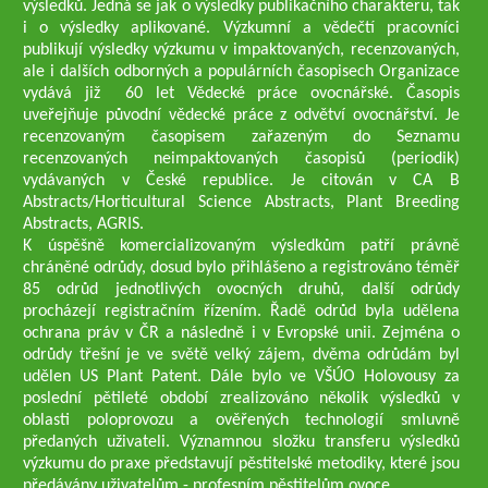
výsledků. Jedná se jak o výsledky publikačního charakteru, tak
i o výsledky aplikované. Výzkumní a vědečtí pracovníci
publikují výsledky výzkumu v impaktovaných, recenzovaných,
ale i dalších odborných a populárních časopisech Organizace
vydává již 60 let Vědecké práce ovocnářské. Časopis
uveřejňuje původní vědecké práce z odvětví ovocnářství. Je
recenzovaným časopisem zařazeným do Seznamu
recenzovaných neimpaktovaných časopisů (periodik)
vydávaných v České republice. Je citován v CA B
Abstracts/Horticultural Science Abstracts, Plant Breeding
Abstracts, AGRIS.
K úspěšně komercializovaným výsledkům patří právně
chráněné odrůdy, dosud bylo přihlášeno a registrováno téměř
85 odrůd jednotlivých ovocných druhů, další odrůdy
procházejí registračním řízením. Řadě odrůd byla udělena
ochrana práv v ČR a následně i v Evropské unii. Zejména o
odrůdy třešní je ve světě velký zájem, dvěma odrůdám byl
udělen US Plant Patent. Dále bylo ve VŠÚO Holovousy za
poslední pětileté období zrealizováno několik výsledků v
oblasti poloprovozu a ověřených technologií smluvně
předaných uživateli. Významnou složku transferu výsledků
výzkumu do praxe představují pěstitelské metodiky, které jsou
předávány uživatelům - profesním pěstitelům ovoce.