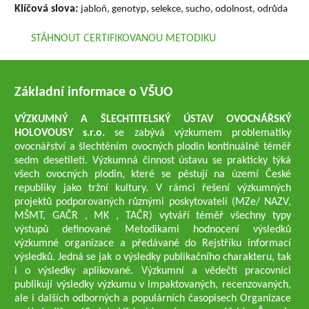
Klíčová slova:
jabloň, genotyp, selekce, sucho, odolnost, odrůda
STÁHNOUT CERTIFIKOVANOU METODIKU
Základní informace o VŠUO
VÝZKUMNÝ A ŠLECHTITELSKÝ ÚSTAV OVOCNÁŘSKÝ
HOLOVOUSY s.r.o.
se zabývá výzkumem problematiky
ovocnářství a šlechtěním ovocných plodin kontinuálně téměř
sedm desetiletí. Výzkumná činnost ústavu se prakticky týká
všech ovocných plodin, které se pěstují na území České
republiky jako tržní kultury. V rámci řešení výzkumných
projektů podporovaných různými poskytovateli (MZe/ NAZV,
MŠMT, GAČR , MK , TAČR) vytváří téměř všechny typy
výstupů definované Metodikami hodnocení výsledků
výzkumné organizace a předávané do Rejstříku informací
výsledků. Jedná se jak o výsledky publikačního charakteru, tak
i o výsledky aplikované. Výzkumní a vědečtí pracovníci
publikují výsledky výzkumu v impaktovaných, recenzovaných,
ale i dalších odborných a populárních časopisech Organizace