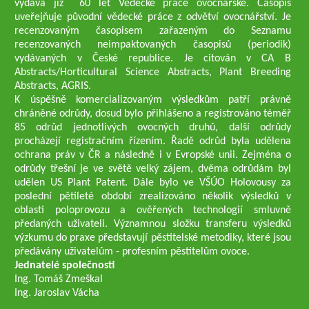
vydává již 60 let Vědecké práce ovocnářské. Časopis
uveřejňuje původní vědecké práce z odvětví ovocnářství. Je
recenzovaným časopisem zařazeným do Seznamu
recenzovaných neimpaktovaných časopisů (periodik)
vydávaných v České republice. Je citován v CA B
Abstracts/Horticultural Science Abstracts, Plant Breeding
Abstracts, AGRIS.
K úspěšně komercializovaným výsledkům patří právně
chráněné odrůdy, dosud bylo přihlášeno a registrováno téměř
85 odrůd jednotlivých ovocných druhů, další odrůdy
procházejí registračním řízením. Řadě odrůd byla udělena
ochrana práv v ČR a následně i v Evropské unii. Zejména o
odrůdy třešní je ve světě velký zájem, dvěma odrůdám byl
udělen US Plant Patent. Dále bylo ve VŠÚO Holovousy za
poslední pětileté období zrealizováno několik výsledků v
oblasti poloprovozu a ověřených technologií smluvně
předaných uživateli. Významnou složku transferu výsledků
výzkumu do praxe představují pěstitelské metodiky, které jsou
předávány uživatelům - profesním pěstitelům ovoce.
Jednatelé společnosti
Ing. Tomáš Zmeškal
Ing. Jaroslav Vácha