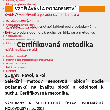
Výsledky výzkumu
Přístrojové vybavení laboratoří
VZDĚLÁVÁNÍ A PORADENSTVÍ
Služby v oblasti výzkumu
úvod
vzdělávání a poradenství
knihovna
Vzdělávání a poradenství
výsledky výzkumu
Konzultace a poradenství
Vzdělávací moduly pro školy
selekční metody genotypů jabloní podle požadavků na
Konference, semináře a polní dny
kvalitu plodů a odolnost k suchu. certifikovaná metodika.
Knihovna
Vzdělávací videa
Pronájem konferenčního sálu
Certifikovaná metodika
Exkurze a prohlídky
Nabídka produkce a prodej
Představení produktů
Stromky a keře prostokořenné i kontejnerované
Materiál pro školkaře
Podniková prodejna
Sortiment
SURAN, Pavol, a kol.
Kontakty
Selekční metody genotypů jabloní podle
požadavků na kvalitu plodů a odolnost k
suchu. Certifikovaná metodika.
VÝZKUMNÝ A ŠLECHTITELSKÝ ÚSTAV OVOCNÁŘSKÝ
HOLOVOUSY s.r.o., 2025