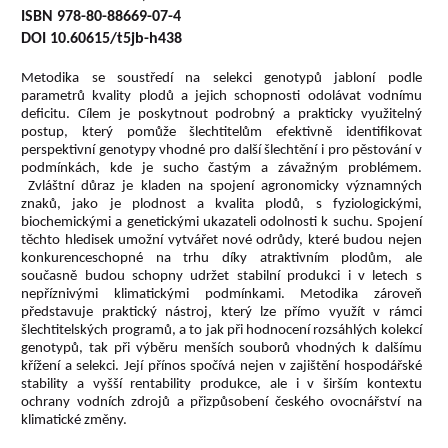
ISBN 978-80-88669-07-4
DOI 10.60615/t5jb-h438
Metodika se soustředí na selekci genotypů jabloní podle
parametrů kvality plodů a jejich schopnosti odolávat vodnímu
deficitu. Cílem je poskytnout podrobný a prakticky využitelný
postup, který pomůže šlechtitelům efektivně identifikovat
perspektivní genotypy vhodné pro další šlechtění i pro pěstování v
podmínkách, kde je sucho častým a závažným problémem.
Zvláštní důraz je kladen na spojení agronomicky významných
znaků, jako je plodnost a kvalita plodů, s fyziologickými,
biochemickými a genetickými ukazateli odolnosti k suchu. Spojení
těchto hledisek umožní vytvářet nové odrůdy, které budou nejen
konkurenceschopné na trhu díky atraktivním plodům, ale
současně budou schopny udržet stabilní produkci i v letech s
nepříznivými klimatickými podmínkami. Metodika zároveň
představuje praktický nástroj, který lze přímo využít v rámci
šlechtitelských programů, a to jak při hodnocení rozsáhlých kolekcí
genotypů, tak při výběru menších souborů vhodných k dalšímu
křížení a selekci. Její přínos spočívá nejen v zajištění hospodářské
stability a vyšší rentability produkce, ale i v širším kontextu
ochrany vodních zdrojů a přizpůsobení českého ovocnářství na
klimatické změny.