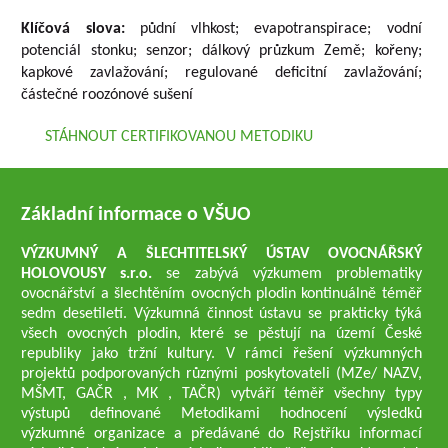
Klíčová slova:
půdní vlhkost; evapotranspirace; vodní
potenciál stonku; senzor; dálkový průzkum Země; kořeny;
kapkové zavlažování; regulované deficitní zavlažování;
částečné roozónové sušení
STÁHNOUT CERTIFIKOVANOU METODIKU
Základní informace o VŠUO
VÝZKUMNÝ A ŠLECHTITELSKÝ ÚSTAV OVOCNÁŘSKÝ
HOLOVOUSY s.r.o.
se zabývá výzkumem problematiky
ovocnářství a šlechtěním ovocných plodin kontinuálně téměř
sedm desetiletí. Výzkumná činnost ústavu se prakticky týká
všech ovocných plodin, které se pěstují na území České
republiky jako tržní kultury. V rámci řešení výzkumných
projektů podporovaných různými poskytovateli (MZe/ NAZV,
MŠMT, GAČR , MK , TAČR) vytváří téměř všechny typy
výstupů definované Metodikami hodnocení výsledků
výzkumné organizace a předávané do Rejstříku informací