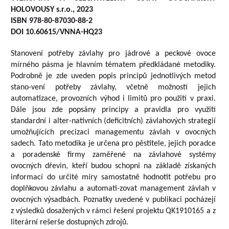
HOLOVOUSY s.r.o., 2023
ISBN 978-80-87030-88-2
DOI 10.60615/VNNA-HQ23
Stanovení potřeby závlahy pro jádrové a peckové ovoce
mírného pásma je hlavním tématem předkládané metodiky.
Podrobně je zde uveden popis principů jednotlivých metod
stano-vení potřeby závlahy, včetně možností jejich
automatizace, provozních výhod i limitů pro použití v praxi.
Dále jsou zde popsány principy a pravidla pro využití
standardní i alter-nativních (deficitních) závlahových strategií
umožňujících precizaci managementu závlah v ovocných
sadech. Tato metodika je určena pro pěstitele, jejich poradce
a poradenské firmy zaměřené na závlahové systémy
ovocných dřevin, kteří budou schopni na základě získaných
informací do určité míry samostatně hodnotit potřebu pro
doplňkovou závlahu a automati-zovat management závlah v
ovocných výsadbách. Poznatky uvedené v publikaci pocházejí
z výsledků dosažených v rámci řešení projektu QK1910165 a z
literární rešerše dostupných zdrojů.