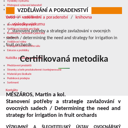
Výsledky výzkumu
Přístrojové vybavení laboratoří
VZDĚLÁVÁNÍ A PORADENSTVÍ
Služby v oblasti výzkumu
úvod
vzdělávání a poradenství
knihovna
Vzdělávání a poradenství
výsledky výzkumu
Konzultace a poradenství
Vzdělávací moduly pro školy
stanovení potřeby a strategie zavlažování v ovocných
Konference, semináře a polní dny
sadech / determining the need and strategy for irrigation in
Knihovna
Vzdělávací videa
fruit orchards
Pronájem konferenčního sálu
Exkurze a prohlídky
Certifikovaná metodika
Nabídka produkce a prodej
Představení produktů
Stromky a keře prostokořenné i kontejnerované
Materiál pro školkaře
Podniková prodejna
Sortiment
Kontakty
MÉSZÁROS, Martin a kol.
Stanovení potřeby a strategie zavlažování v
ovocných sadech / Determining the need and
strategy for irrigation in fruit orchards
VÝZKUMNÝ A ŠLECHTITELSKÝ ÚSTAV OVOCNÁŘSKÝ