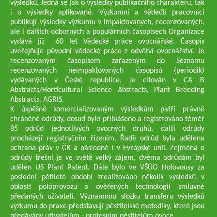
výsledků. Jedná se jak o výsledky publikačního charakteru, tak
i o výsledky aplikované. Výzkumní a vědečtí pracovníci
publikují výsledky výzkumu v impaktovaných, recenzovaných,
ale i dalších odborných a populárních časopisech Organizace
vydává již 60 let Vědecké práce ovocnářské. Časopis
uveřejňuje původní vědecké práce z odvětví ovocnářství. Je
recenzovaným časopisem zařazeným do Seznamu
recenzovaných neimpaktovaných časopisů (periodik)
vydávaných v České republice. Je citován v CA B
Abstracts/Horticultural Science Abstracts, Plant Breeding
Abstracts, AGRIS.
K úspěšně komercializovaným výsledkům patří právně
chráněné odrůdy, dosud bylo přihlášeno a registrováno téměř
85 odrůd jednotlivých ovocných druhů, další odrůdy
procházejí registračním řízením. Řadě odrůd byla udělena
ochrana práv v ČR a následně i v Evropské unii. Zejména o
odrůdy třešní je ve světě velký zájem, dvěma odrůdám byl
udělen US Plant Patent. Dále bylo ve VŠÚO Holovousy za
poslední pětileté období zrealizováno několik výsledků v
oblasti poloprovozu a ověřených technologií smluvně
předaných uživateli. Významnou složku transferu výsledků
výzkumu do praxe představují pěstitelské metodiky, které jsou
předávány uživatelům - profesním pěstitelům ovoce.