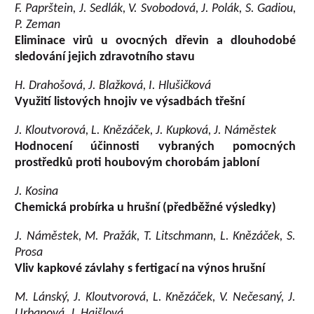
F. Paprštein, J. Sedlák, V. Svobodová, J. Polák, S. Gadiou,
P. Zeman
Eliminace virů u ovocných dřevin a dlouhodobé
sledování jejich zdravotního stavu
H. Drahošová, J. Blažková, I. Hlušičková
Využití listových hnojiv ve výsadbách třešní
J. Kloutvorová, L. Knězáček, J. Kupková, J. Náměstek
Hodnocení účinnosti vybraných pomocných
prostředků proti houbovým chorobám jabloní
J. Kosina
Chemická probírka u hrušní (předběžné výsledky)
J. Náměstek, M. Pražák, T. Litschmann, L. Knězáček, S.
Prosa
Vliv kapkové závlahy s fertigací na výnos hrušní
M. Lánský, J. Kloutvorová, L. Knězáček, V. Nečesaný, J.
Urbanová, J. Hajšlová