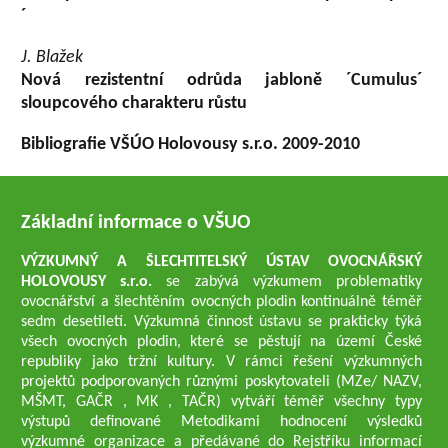
´
J. Blažek
Nová rezistentní odrůda jabloně ´Cumulus´
sloupcového charakteru růstu
Bibliografie VŠÚO Holovousy s.r.o. 2009-2010
Základní informace o VŠUO
VÝZKUMNÝ A ŠLECHTITELSKÝ ÚSTAV OVOCNÁŘSKÝ
HOLOVOUSY s.r.o.
se zabývá výzkumem problematiky
ovocnářství a šlechtěním ovocných plodin kontinuálně téměř
sedm desetiletí. Výzkumná činnost ústavu se prakticky týká
všech ovocných plodin, které se pěstují na území České
republiky jako tržní kultury. V rámci řešení výzkumných
projektů podporovaných různými poskytovateli (MZe/ NAZV,
MŠMT, GAČR , MK , TAČR) vytváří téměř všechny typy
výstupů definované Metodikami hodnocení výsledků
výzkumné organizace a předávané do Rejstříku informací