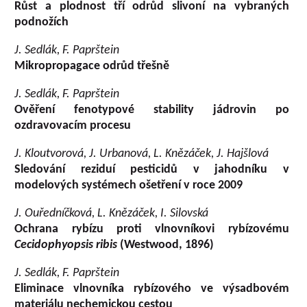
Růst a plodnost tří odrůd slivoní na vybraných
podnožích
J. Sedlák, F. Paprštein
Mikropropagace odrůd třešně
J. Sedlák, F. Paprštein
Ověření fenotypové stability jádrovin po
ozdravovacím procesu
J. Kloutvorová, J. Urbanová, L. Knězáček, J. Hajšlová
Sledování reziduí pesticidů v jahodníku v
modelových systémech ošetření v roce 2009
J. Ouředníčková, L. Knězáček, I. Silovská
Ochrana rybízu proti vlnovníkovi rybízovému
Cecidophyopsis ribis
(Westwood, 1896)
J. Sedlák, F. Paprštein
Eliminace vlnovníka rybízového ve výsadbovém
materiálu nechemickou cestou