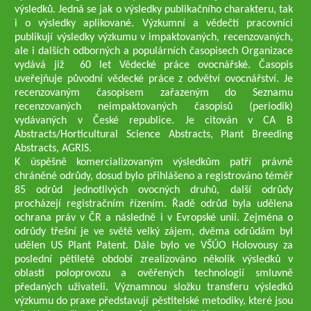
výsledků. Jedná se jak o výsledky publikačního charakteru, tak
i o výsledky aplikované. Výzkumní a vědečtí pracovníci
publikují výsledky výzkumu v impaktovaných, recenzovaných,
ale i dalších odborných a populárních časopisech Organizace
vydává již 60 let Vědecké práce ovocnářské. Časopis
uveřejňuje původní vědecké práce z odvětví ovocnářství. Je
recenzovaným časopisem zařazeným do Seznamu
recenzovaných neimpaktovaných časopisů (periodik)
vydávaných v České republice. Je citován v CA B
Abstracts/Horticultural Science Abstracts, Plant Breeding
Abstracts, AGRIS.
K úspěšně komercializovaným výsledkům patří právně
chráněné odrůdy, dosud bylo přihlášeno a registrováno téměř
85 odrůd jednotlivých ovocných druhů, další odrůdy
procházejí registračním řízením. Řadě odrůd byla udělena
ochrana práv v ČR a následně i v Evropské unii. Zejména o
odrůdy třešní je ve světě velký zájem, dvěma odrůdám byl
udělen US Plant Patent. Dále bylo ve VŠÚO Holovousy za
poslední pětileté období zrealizováno několik výsledků v
oblasti poloprovozu a ověřených technologií smluvně
předaných uživateli. Významnou složku transferu výsledků
výzkumu do praxe představují pěstitelské metodiky, které jsou