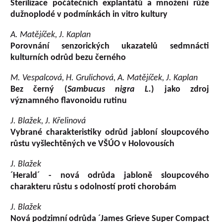
Sterilizace počátečních explantátů a množení růže
dužnoplodé v podmínkách in vitro kultury
A. Matějíček, J. Kaplan
Porovnání senzorických ukazatelů sedmnácti
kulturních odrůd bezu černého
M. Vespalcová, H. Grulichová, A. Matějíček, J. Kaplan
Bez černý (
Sambucus nigra L.
) jako zdroj
významného flavonoidu rutinu
J. Blažek, J. Křelinová
Vybrané charakteristiky odrůd jabloní sloupcového
růstu vyšlechtěných ve VŠÚO v Holovousích
J. Blažek
´Herald´ - nová odrůda jabloně sloupcového
charakteru růstu s odolností proti chorobám
J. Blažek
Nová podzimní odrůda ´James Grieve Super Compact