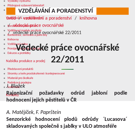
Výsledky výzkumu
Přístrojové vybavení laboratoří
VZDĚLÁVÁNÍ A PORADENSTVÍ
Služby v oblasti výzkumu
úvod
vzdělávání a poradenství
knihovna
Vzdělávání a poradenství
vědecké práce ovocnářské
Konzultace a poradenství
Vzdělávací moduly pro školy
vědecké práce ovocnářské 22/2011
Konference, semináře a polní dny
Knihovna
Vzdělávací videa
Vědecké práce ovocnářské
Pronájem konferenčního sálu
Exkurze a prohlídky
22/2011
Nabídka produkce a prodej
Představení produktů
Stromky a keře prostokořenné i kontejnerované
Materiál pro školkaře
Podniková prodejna
J. Blažek
Sortiment
Rajonizační požadavky odrůd jabloní podle
Kontakty
hodnocení jejich pěstitelů v ČR
A. Matějíček, F. Paprštein
Senzorické hodnocení plodů odrůdy ´Lucasova´
skladovaných společně s jablky v ULO atmosféře