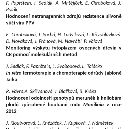
F. Paprštein, J. Sedlák, A. Matějíček, E. Chroboková, J.
Polák
Hodnocení netransgenních zdrojů rezistence slivoně
vůči viru PPV
E. Chroboková, J. Suchá, H. Ludvíková, L. Křivohlávková,
D. Nováková, J. Fránová, M. Navrátil, P. Válová
Monitoring výskytu fytoplazem ovocných dřevin v
ČR pomocí molekulárních metod
J. Sedlák, F. Paprštein, L. Svobodová, L. Talácko
In vitro
termoterapie a chemoterapie odrůdy jabloně
Jarka
R. Vávra,A. Skřivanová, J. Blažková, B. Krška
Hodnocení odolnosti genotypů meruněk k hnilobám
plodů způsobené houbami rodu
Monilinia
v roce
2012
J. Kloutvorová, L. Knězáček, J. Kupková, J. Náměstek