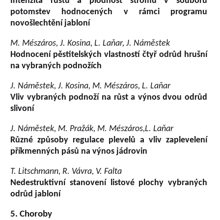
Intenzita růstu a plodnost stromů v souboru
potomstev hodnocených v rámci programu
novošlechtění jabloní
M. Mészáros, J. Kosina, L. Laňar, J. Náměstek
Hodnocení pěstitelských vlastností čtyř odrůd hrušní
na vybraných podnožích
J. Náměstek, J. Kosina, M. Mészáros, L. Laňar
Vliv vybraných podnoží na růst a výnos dvou odrůd
slivoní
J. Náměstek, M. Pražák, M. Mészáros,L. Laňar
Různé způsoby regulace plevelů a vliv zaplevelení
příkmenných pásů na výnos jádrovin
T. Litschmann, R. Vávra, V. Falta
Nedestruktivní stanovení listové plochy vybraných
odrůd jabloní
5. Choroby