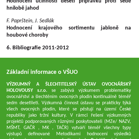
Hodnocení účinnosti deseti přípravků proti šedé
hnilobě jahod
F. Paprštein, J. Sedlák
Hodnocení krajového sortimentu jabloně na
houbové choroby
6. Bibliografie 2011-2012
Základní informace o VŠUO
VÝZKUMNÝ A ŠLECHTITELSKÝ ÚSTAV OVOCNÁŘSKÝ
HOLOVOUSY s.r.o.
se zabývá výzkumem problematiky
ovocnářství a šlechtěním ovocných plodin kontinuálně téměř
sedm desetiletí. Výzkumná činnost ústavu se prakticky týká
všech ovocných plodin, které se pěstují na území České
republiky jako tržní kultury. V rámci řešení výzkumných
projektů podporovaných různými poskytovateli (MZe/ NAZV,
MŠMT, GAČR , MK , TAČR) vytváří téměř všechny typy
výstupů definované Metodikami hodnocení výsledků