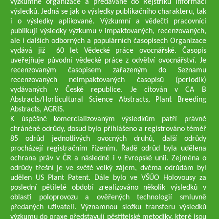
výzkumné organizace a předávané do Rejstříku informací
výsledků. Jedná se jak o výsledky publikačního charakteru, tak
i o výsledky aplikované. Výzkumní a vědečtí pracovníci
publikují výsledky výzkumu v impaktovaných, recenzovaných,
ale i dalších odborných a populárních časopisech Organizace
vydává již 60 let Vědecké práce ovocnářské. Časopis
uveřejňuje původní vědecké práce z odvětví ovocnářství. Je
recenzovaným časopisem zařazeným do Seznamu
recenzovaných neimpaktovaných časopisů (periodik)
vydávaných v České republice. Je citován v CA B
Abstracts/Horticultural Science Abstracts, Plant Breeding
Abstracts, AGRIS.
K úspěšně komercializovaným výsledkům patří právně
chráněné odrůdy, dosud bylo přihlášeno a registrováno téměř
85 odrůd jednotlivých ovocných druhů, další odrůdy
procházejí registračním řízením. Řadě odrůd byla udělena
ochrana práv v ČR a následně i v Evropské unii. Zejména o
odrůdy třešní je ve světě velký zájem, dvěma odrůdám byl
udělen US Plant Patent. Dále bylo ve VŠÚO Holovousy za
poslední pětileté období zrealizováno několik výsledků v
oblasti poloprovozu a ověřených technologií smluvně
předaných uživateli. Významnou složku transferu výsledků
výzkumu do praxe představují pěstitelské metodiky, které jsou