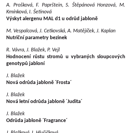
A. Prošková, F. Paprštein, S. Štěpánová Honzová, M.
Kmínková, I. Šetinová
Výskyt alergenu MAL d1 u odrůd jabloně
M. Vespalcová, J. Cetkovská, A. Matějíček, J. Kaplan
Nutriční parametry bezinek
R. Vávra, J. Blažek, P. Vejl
Hodnocení růstu stromů u vybraných sloupcových
genotypů jabloní
J. Blažek
Nová odrůda jabloně ´Frosta´
J. Blažek
Nová letní odrůda jabloně ´Judita´
J. Blažek
Odrůda jabloně ´Fragrance´
J. Blažková, I. Hlušičková