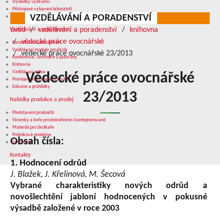
Výsledky výzkumu
Přístrojové vybavení laboratoří
VZDĚLÁVÁNÍ A PORADENSTVÍ
Služby v oblasti výzkumu
úvod
vzdělávání a poradenství
knihovna
Vzdělávání a poradenství
vědecké práce ovocnářské
Konzultace a poradenství
Vzdělávací moduly pro školy
vědecké práce ovocnářské 23/2013
Konference, semináře a polní dny
Knihovna
Vzdělávací videa
Vědecké práce ovocnářské
Pronájem konferenčního sálu
Exkurze a prohlídky
23/2013
Nabídka produkce a prodej
Představení produktů
Stromky a keře prostokořenné i kontejnerované
Materiál pro školkaře
Podniková prodejna
Obsah čísla:
Sortiment
Kontakty
1. Hodnocení odrůd
J. Blažek, J. Křelinová, M. Šecová
Vybrané charakteristiky nových odrůd a
novošlechtění jabloní hodnocených v pokusné
výsadbě založené v roce 2003