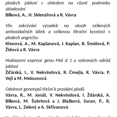
plodech jabloní s ohledem na různé podmínky
skladování
Bílková, A., H. Sklenářová a R. Vávra
Vliv zakrývání výsadeb na obsah celkových
antioxidačních látek a celkovou titrační kyselost v
plodech angreštu
Křenová, A., M. Kaplanová, J. Kaplan, B. Šmídová, P.
Židová a R. Vávra
Hodnocení exprese genu Mal d 1 u vybraných odrůd
jabloní
Žďárská, I., V. Nekvindová, R. Čmejla, R. Vávra, P.
Vejl a M. Melounová
Odolnost genotypů třešní k praskání plodů
Vávra, R., M. Jonáš, V. Nekvindová, I. Ždárská, A.
Bílková, M. Šubrtová a J. Blažková, Suran, P., R.
Vávra, L. Zelený a A. Skřivanová