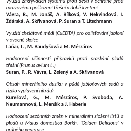
Využití zakrývacích systémů proti dešti v ochraně proti
mrazovému poškození třešní v době kvetení
Vávra, R., M. Jonáš, A. Bílková, V. Nekvindová, I.
Ždárská, A. Skřivanová, P. Suran a T. Litschmann
Využití chelátové mědi (CuEDTA) pro odlisťování jabloní
v ovocné školce
Laňar, L., M. Baudyšová a M. Mészáros
Hodnocení účinnosti přípravků proti praskání plodů
třešní (Prunus avium L.)
Suran, P., R. Vávra, L. Zelený a A. Skřivanová
Obsah minerálního dusíku v půdě jabloňových sadů a
riziko vyplavení nitrátů
Kurešová, G., M. Mészáros, P. Svoboda, A.
Neumannová, L. Menšík a J. Haberle
Hodnocení sezónních změn v minerálním složení listů a
plodů u Malus domestica Borkh. 'Golden Delicious' v
průběhu vegetace