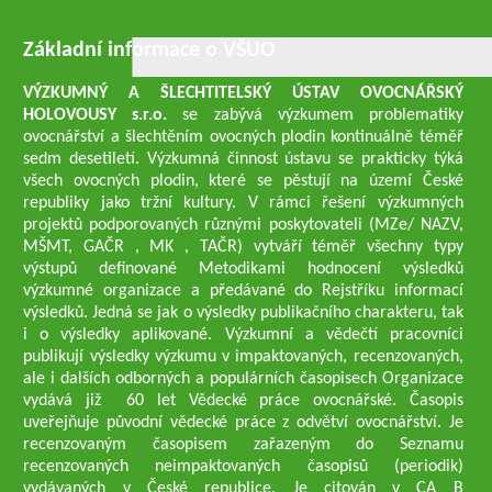
Základní informace o VŠUO
VÝZKUMNÝ A ŠLECHTITELSKÝ ÚSTAV OVOCNÁŘSKÝ
HOLOVOUSY s.r.o.
se zabývá výzkumem problematiky
ovocnářství a šlechtěním ovocných plodin kontinuálně téměř
sedm desetiletí. Výzkumná činnost ústavu se prakticky týká
všech ovocných plodin, které se pěstují na území České
republiky jako tržní kultury. V rámci řešení výzkumných
projektů podporovaných různými poskytovateli (MZe/ NAZV,
MŠMT, GAČR , MK , TAČR) vytváří téměř všechny typy
výstupů definované Metodikami hodnocení výsledků
výzkumné organizace a předávané do Rejstříku informací
výsledků. Jedná se jak o výsledky publikačního charakteru, tak
i o výsledky aplikované. Výzkumní a vědečtí pracovníci
publikují výsledky výzkumu v impaktovaných, recenzovaných,
ale i dalších odborných a populárních časopisech Organizace
vydává již 60 let Vědecké práce ovocnářské. Časopis
uveřejňuje původní vědecké práce z odvětví ovocnářství. Je
recenzovaným časopisem zařazeným do Seznamu
recenzovaných neimpaktovaných časopisů (periodik)
vydávaných v České republice. Je citován v CA B