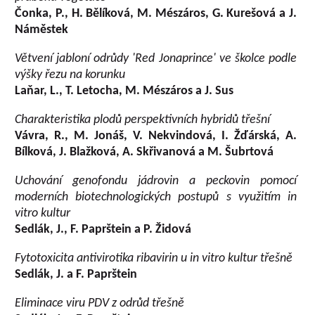
Čonka, P., H. Bělíková, M. Mészáros, G. Kurešová a J.
Náměstek
Větvení jabloní odrůdy 'Red Jonaprince' ve školce podle
výšky řezu na korunku
Laňar, L., T. Letocha, M. Mészáros a J. Sus
Charakteristika plodů perspektivních hybridů třešní
Vávra, R., M. Jonáš, V. Nekvindová, I. Žďárská, A.
Bílková, J. Blažková, A. Skřivanová a M. Šubrtová
Uchování genofondu jádrovin a peckovin pomocí
moderních biotechnologických postupů s využitím in
vitro kultur
Sedlák, J., F. Paprštein a P. Židová
Fytotoxicita antivirotika ribavirin u in vitro kultur třešně
Sedlák, J. a F. Paprštein
Eliminace viru PDV z odrůd třešně