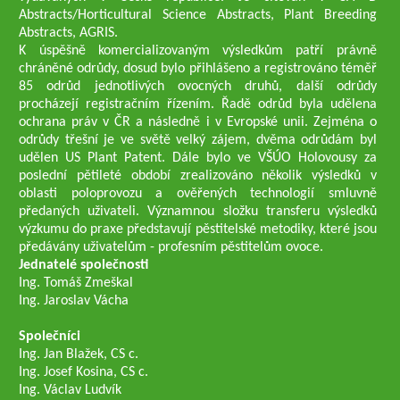
Abstracts/Horticultural Science Abstracts, Plant Breeding
Abstracts, AGRIS.
K úspěšně komercializovaným výsledkům patří právně
chráněné odrůdy, dosud bylo přihlášeno a registrováno téměř
85 odrůd jednotlivých ovocných druhů, další odrůdy
procházejí registračním řízením. Řadě odrůd byla udělena
ochrana práv v ČR a následně i v Evropské unii. Zejména o
odrůdy třešní je ve světě velký zájem, dvěma odrůdám byl
udělen US Plant Patent. Dále bylo ve VŠÚO Holovousy za
poslední pětileté období zrealizováno několik výsledků v
oblasti poloprovozu a ověřených technologií smluvně
předaných uživateli. Významnou složku transferu výsledků
výzkumu do praxe představují pěstitelské metodiky, které jsou
předávány uživatelům - profesním pěstitelům ovoce.
Jednatelé společnosti
Ing. Tomáš Zmeškal
Ing. Jaroslav Vácha
Společníci
Ing. Jan Blažek, CS c.
Ing. Josef Kosina, CS c.
Ing. Václav Ludvík