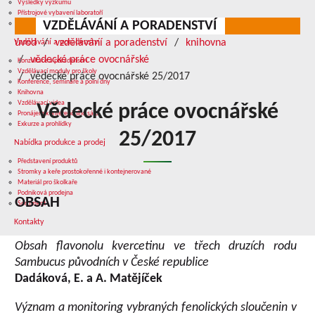
Výsledky výzkumu
Přístrojové vybavení laboratoří
VZDĚLÁVÁNÍ A PORADENSTVÍ
Služby v oblasti výzkumu
úvod
vzdělávání a poradenství
knihovna
Vzdělávání a poradenství
vědecké práce ovocnářské
Konzultace a poradenství
Vzdělávací moduly pro školy
vědecké práce ovocnářské 25/2017
Konference, semináře a polní dny
Knihovna
Vzdělávací videa
Vědecké práce ovocnářské
Pronájem konferenčního sálu
Exkurze a prohlídky
25/2017
Nabídka produkce a prodej
Představení produktů
Stromky a keře prostokořenné i kontejnerované
Materiál pro školkaře
Podniková prodejna
OBSAH
Sortiment
Kontakty
Obsah flavonolu kvercetinu ve třech druzích rodu
Sambucus původních v České republice
Dadáková, E. a A. Matějíček
Význam a monitoring vybraných fenolických sloučenin v