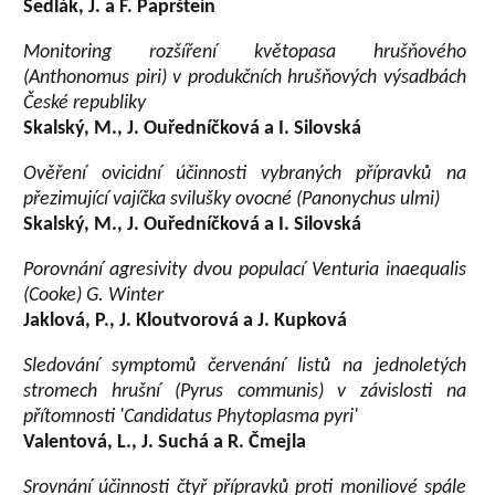
Sedlák, J. a F. Paprštein
Monitoring rozšíření květopasa hrušňového
(Anthonomus piri) v produkčních hrušňových výsadbách
České republiky
Skalský, M., J. Ouředníčková a I. Silovská
Ověření ovicidní účinnosti vybraných přípravků na
přezimující vajíčka svilušky ovocné (Panonychus ulmi)
Skalský, M., J. Ouředníčková a I. Silovská
Porovnání agresivity dvou populací Venturia inaequalis
(Cooke) G. Winter
Jaklová, P., J. Kloutvorová a J. Kupková
Sledování symptomů červenání listů na jednoletých
stromech hrušní (Pyrus communis) v závislosti na
přítomnosti 'Candidatus Phytoplasma pyri'
Valentová, L., J. Suchá a R. Čmejla
Srovnání účinnosti čtyř přípravků proti moniliové spále