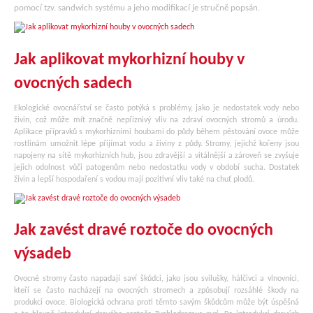
pomocí tzv. sandwich systému a jeho modifikací je stručně popsán.
Jak aplikovat mykorhizní houby v
ovocných sadech
Ekologické ovocnářství se často potýká s problémy, jako je nedostatek vody nebo
živin, což může mít značně nepříznivý vliv na zdraví ovocných stromů a úrodu.
Aplikace přípravků s mykorhizními houbami do půdy během pěstování ovoce může
rostlinám umožnit lépe přijímat vodu a živiny z půdy. Stromy, jejichž kořeny jsou
napojeny na sítě mykorhizních hub, jsou zdravější a vitálnější a zároveň se zvyšuje
jejich odolnost vůči patogenům nebo nedostatku vody v období sucha. Dostatek
živin a lepší hospodaření s vodou mají pozitivní vliv také na chuť plodů.
Jak zavést dravé roztoče do ovocných
výsadeb
Ovocné stromy často napadají saví škůdci, jako jsou svilušky, hálčivci a vlnovníci,
kteří se často nacházejí na ovocných stromech a způsobují rozsáhlé škody na
produkci ovoce. Biologická ochrana proti těmto savým škůdcům může být úspěšná