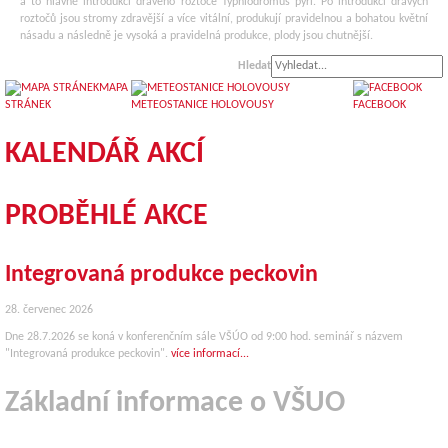
a to hlavně introdukcí dravého roztoče Typhlodromus pyri. Po introdukci dravých
roztočů jsou stromy zdravější a více vitální, produkují pravidelnou a bohatou květní
násadu a následně je vysoká a pravidelná produkce, plody jsou chutnější.
Hledat
MAPA
STRÁNEK
METEOSTANICE HOLOVOUSY
FACEBOOK
KALENDÁŘ AKCÍ
PROBĚHLÉ AKCE
Integrovaná produkce peckovin
28. červenec 2026
Dne 28.7.2026 se koná v konferenčním sále VŠÚO od 9:00 hod. seminář s názvem
"Integrovaná produkce peckovin".
více informací...
Základní informace o VŠUO