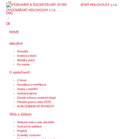
CZ
CZ
/
/
ENG
ENG
/
/
DE
DE
HOME
HOME
Aktuálně
Aktuálně
Aktuality
Aktuality
Výběrová řízení
Výběrová řízení
Nabídka práce
Nabídka práce
Pro media
Pro media
O společnosti
O společnosti
O firmě
O firmě
Akreditace a certifikace
Akreditace a certifikace
Výpisy z rejstříků
Výpisy z rejstříků
Spolupracujeme
Spolupracujeme
Zásady ochrany osobních údajů
Zásady ochrany osobních údajů
Oficiální promo video VŠÚO
Oficiální promo video VŠÚO
PLÁN GENDEROVÉ ROVNOSTI
PLÁN GENDEROVÉ ROVNOSTI
Věda a výzkum
Věda a výzkum
Vědecká rada a rada uživatelů
Vědecká rada a rada uživatelů
Výzkumná oddělení
Výzkumná oddělení
Projekty
Projekty
Výsledky výzkumu
Výsledky výzkumu