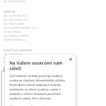
Ing. Jaroslav Vácha
Společníci
Ing. Jan Blažek, CS c.
Ing. Josef Kosina, CS c.
Ing. Václav Ludvík
Ing. František Paprštein, CS c.
Jaroslav Muška
Ing. Radoslav Potůček
SEMPRA PRAHA a.s.
Dozorčí rada společnosti
Ing. Josef Kosina
×
Ing. Martin Ludvík
Na Vašem soukromí nám
Ing. Roman Chaloupka
záleží
Tyto webové stránky používají soubory
cookie ke zlepšení uživatelského zážitku.
Používáním našich webových stránek
souhlasíte se všemi soubory cookie v
souladu s našimi zásadami používání
souborů cookie.
Více informací