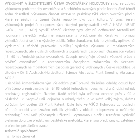
VÝZKUMNÝ A ŠLECHTITELSKÝ ÚSTAV OVOCNÁŘSKÝ HOLOVOUSY s.r.o.
se zabývá
výzkumem problematiky ovocnářství a šlechtěním ovocných plodin kontinuálně téměř
sedm desetiletí. Výzkumná činnost ústavu se prakticky týká všech ovocných plodin,
které se pěstují na území České republiky jako tržní kultury. V rámci řešení
výzkumných projektů podporovaných různými poskytovateli (MZe/ NAZV, MŠMT,
GAČR , MK , TAČR) vytváří téměř všechny typy výstupů definované Metodikami
hodnocení výsledků výzkumné organizace a předávané do Rejstříku informací
výsledků. Jedná se jak o výsledky publikačního charakteru, tak i o výsledky aplikované.
Výzkumní a vědečtí pracovníci publikují výsledky výzkumu v impaktovaných,
recenzovaných, ale i dalších odborných a populárních časopisech Organizace vydává
již 60 let Vědecké práce ovocnářské. Časopis uveřejňuje původní vědecké práce z
odvětví ovocnářství. Je recenzovaným časopisem zařazeným do Seznamu
recenzovaných neimpaktovaných časopisů (periodik) vydávaných v České republice. Je
citován v CA B Abstracts/Horticultural Science Abstracts, Plant Breeding Abstracts,
AGRIS.
K úspěšně komercializovaným výsledkům patří právně chráněné odrůdy, dosud bylo
přihlášeno a registrováno téměř 85 odrůd jednotlivých ovocných druhů, další odrůdy
procházejí registračním řízením. Řadě odrůd byla udělena ochrana práv v ČR a
následně i v Evropské unii. Zejména o odrůdy třešní je ve světě velký zájem, dvěma
odrůdám byl udělen US Plant Patent. Dále bylo ve VŠÚO Holovousy za poslední
pětileté období zrealizováno několik výsledků v oblasti poloprovozu a ověřených
technologií smluvně předaných uživateli. Významnou složku transferu výsledků
výzkumu do praxe představují pěstitelské metodiky, které jsou předávány uživatelům -
profesním pěstitelům ovoce.
Jednatelé společnosti
Ing. Tomáš Zmeškal