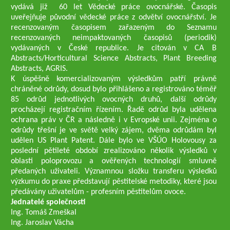
vydává již 60 let Vědecké práce ovocnářské. Časopis
uveřejňuje původní vědecké práce z odvětví ovocnářství. Je
recenzovaným časopisem zařazeným do Seznamu
recenzovaných neimpaktovaných časopisů (periodik)
vydávaných v České republice. Je citován v CA B
Abstracts/Horticultural Science Abstracts, Plant Breeding
Abstracts, AGRIS.
K úspěšně komercializovaným výsledkům patří právně
chráněné odrůdy, dosud bylo přihlášeno a registrováno téměř
85 odrůd jednotlivých ovocných druhů, další odrůdy
procházejí registračním řízením. Řadě odrůd byla udělena
ochrana práv v ČR a následně i v Evropské unii. Zejména o
odrůdy třešní je ve světě velký zájem, dvěma odrůdám byl
udělen US Plant Patent. Dále bylo ve VŠÚO Holovousy za
poslední pětileté období zrealizováno několik výsledků v
oblasti poloprovozu a ověřených technologií smluvně
předaných uživateli. Významnou složku transferu výsledků
výzkumu do praxe představují pěstitelské metodiky, které jsou
předávány uživatelům - profesním pěstitelům ovoce.
Jednatelé společnosti
Ing. Tomáš Zmeškal
Ing. Jaroslav Vácha