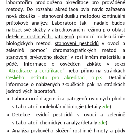
laboratořím prodloužena akreditace pro prováděné
metody. Do rozsahu akreditace byla navíc zařazena
nová zkouška – stanovení dusíku metodou kontinuální
průtokové analýzy. Laboratoře tak i nadále budou
nabízet své služby v akreditovaném režimu pro oblast
detekce rostlinných patogenů
pomocí molekulárně-
biologických metod,
stanovení pesticidů
v ovoci a
zelenině pomocí chromatografických metod a
stanovení prvkového složení
v rostlinném materiálu a
půdě. Informace o osvědčení získáte v sekci
„
Akreditace a certifikace
“ nebo přímo na stránkách
Českého institutu pro akreditaci, o.p.s.
Detailní
informace o nabízených zkouškách pak na stránkách
jednotlivých laboratoří.
Laboratorní diagnostika patogenů ovocných plodin
v Laboratoři molekulární biologie (detaily
zde
)
Detekce reziduí pesticidů v ovoci a zelenině
v Laboratoři chemických analýz (detaily
zde
)
Analýza prvkového složení rostlinné hmoty a půdy