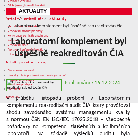
Výsledky výzkumu
Přístrojové vybavení laboratoří
AKTUALITY
Služby v oblasti výzkumu
úvod
aktuálně
aktuality
Vzdělávání a poradenství
laboratorní komplement byl úspěšně reakreditován čia
Konzultace a poradenství
Vzdělávací moduly pro školy
Konference, semináře a polní dny
Laboratorní komplement byl
Knihovna
Vzdělávací videa
Pronájem konferenčního sálu
úspěšně reakreditován ČIA
Exkurze a prohlídky
Nabídka produkce a prodej
Představení produktů
Stromky a keře prostokořenné i kontejnerované
Materiál pro školkaře
Publikováno: 16.12.2024
Podniková prodejna
Sortiment
Kontakty
V průběhu listopadu proběhl v Laboratorním
komplementu reakreditační audit ČIA, který prověřoval
shodu zavedeného systému managementu kvality
s normou ČSN EN ISO/IEC 17025:2018 – Všeobecné
požadavky na kompetenci zkušebních a kalibračních
laboratoří. Na základě výsledků auditu byla