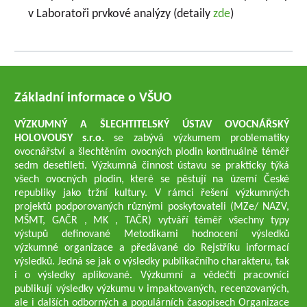
v Laboratoři prvkové analýzy (detaily
zde
)
Základní informace o VŠUO
VÝZKUMNÝ A ŠLECHTITELSKÝ ÚSTAV OVOCNÁŘSKÝ
HOLOVOUSY s.r.o.
se zabývá výzkumem problematiky
ovocnářství a šlechtěním ovocných plodin kontinuálně téměř
sedm desetiletí. Výzkumná činnost ústavu se prakticky týká
všech ovocných plodin, které se pěstují na území České
republiky jako tržní kultury. V rámci řešení výzkumných
projektů podporovaných různými poskytovateli (MZe/ NAZV,
MŠMT, GAČR , MK , TAČR) vytváří téměř všechny typy
výstupů definované Metodikami hodnocení výsledků
výzkumné organizace a předávané do Rejstříku informací
výsledků. Jedná se jak o výsledky publikačního charakteru, tak
i o výsledky aplikované. Výzkumní a vědečtí pracovníci
publikují výsledky výzkumu v impaktovaných, recenzovaných,
ale i dalších odborných a populárních časopisech Organizace