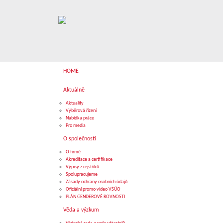
HOME
Aktuálně
Aktuality
Výběrová řízení
Nabídka práce
Pro media
O společnosti
O firmě
Akreditace a certifikace
Výpisy z rejstříků
Spolupracujeme
Zásady ochrany osobních údajů
Oficiální promo video VŠÚO
PLÁN GENDEROVÉ ROVNOSTI
Věda a výzkum