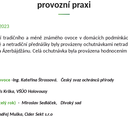
provozní praxi
.2023
í tradičního a méně známého ovoce v domácích podmínkách
a netradiční přednášky byly provázeny ochutnávkami netradi
ě a Ázerbájdžánu. Celá ochutnávka byla provázena hodnocením
 ovoce
-
Ing. Kateřina Štrossová
,
Český svaz ochránců přírody
oris Krška, VŠÚO Holovousy
celý rok)
- Miroslav Sedláček, Divoký sad
dřej Muška, Cider Sekt s.r.o