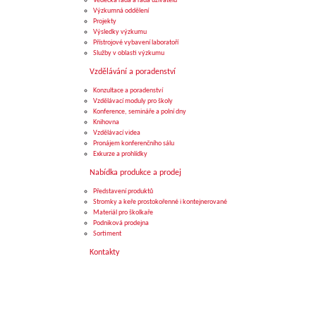
Vědecká rada a rada uživatelů
Výzkumná oddělení
Projekty
Výsledky výzkumu
Přístrojové vybavení laboratoří
Služby v oblasti výzkumu
Vzdělávání a poradenství
Konzultace a poradenství
Vzdělávací moduly pro školy
Konference, semináře a polní dny
Knihovna
Vzdělávací videa
Pronájem konferenčního sálu
Exkurze a prohlídky
Nabídka produkce a prodej
Představení produktů
Stromky a keře prostokořenné i kontejnerované
Materiál pro školkaře
Podniková prodejna
Sortiment
Kontakty