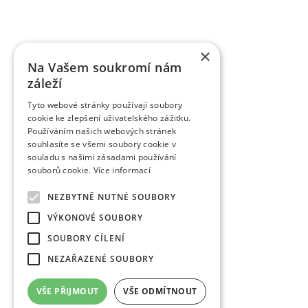
VŠÚO Holovousy za poslední pětileté období zrealiz
a ověřených technologií smluvně předaných uživ
výzkumu do praxe představují pěstitelské metodiky,
×
pěstitelům ovoce.
Na Vašem soukromí nám
záleží
Tyto webové stránky používají soubory
cookie ke zlepšení uživatelského zážitku.
Používáním našich webových stránek
souhlasíte se všemi soubory cookie v
souladu s našimi zásadami používání
souborů cookie.
Více informací
NEZBYTNĚ NUTNÉ SOUBORY
VÝKONOVÉ SOUBORY
SOUBORY CÍLENÍ
NEZAŘAZENÉ SOUBORY
VŠE PŘIJMOUT
VŠE ODMÍTNOUT