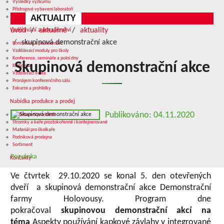
Výsledky výzkumu
Přístrojové vybavení laboratoří
AKTUALITY
Služby v oblasti výzkumu
úvod
aktuálně
aktuality
Vzdělávání a poradenství
skupinová demonstrační akce
Konzultace a poradenství
Vzdělávací moduly pro školy
Konference, semináře a polní dny
Skupinová demonstrační akce
Knihovna
Vzdělávací videa
Pronájem konferenčního sálu
Exkurze a prohlídky
Nabídka produkce a prodej
Publikováno: 04.11.2020
Představení produktů
Stromky a keře prostokořenné i kontejnerované
Materiál pro školkaře
Podniková prodejna
Sortiment
Pozvánka
Kontakty
Ve čtvrtek 29.10.2020 se konal 5. den otevřených
dveří a skupinová demonstrační akce Demonstrační
farmy Holovousy. Program dne
pokračoval
skupinovou demonstrační akcí na
téma
Aspekty používání kapkové závlahy v integrované