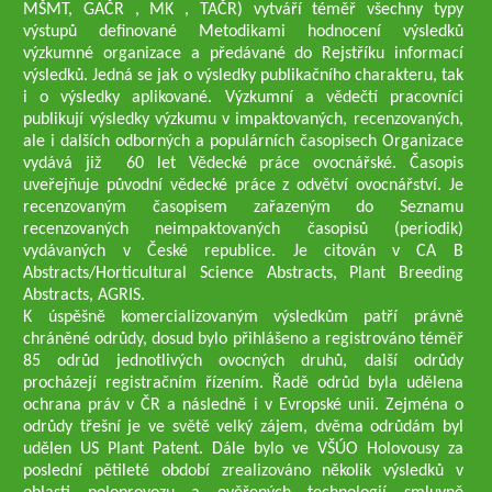
MŠMT, GAČR , MK , TAČR) vytváří téměř všechny typy
výstupů definované Metodikami hodnocení výsledků
výzkumné organizace a předávané do Rejstříku informací
výsledků. Jedná se jak o výsledky publikačního charakteru, tak
i o výsledky aplikované. Výzkumní a vědečtí pracovníci
publikují výsledky výzkumu v impaktovaných, recenzovaných,
ale i dalších odborných a populárních časopisech Organizace
vydává již 60 let Vědecké práce ovocnářské. Časopis
uveřejňuje původní vědecké práce z odvětví ovocnářství. Je
recenzovaným časopisem zařazeným do Seznamu
recenzovaných neimpaktovaných časopisů (periodik)
vydávaných v České republice. Je citován v CA B
Abstracts/Horticultural Science Abstracts, Plant Breeding
Abstracts, AGRIS.
K úspěšně komercializovaným výsledkům patří právně
chráněné odrůdy, dosud bylo přihlášeno a registrováno téměř
85 odrůd jednotlivých ovocných druhů, další odrůdy
procházejí registračním řízením. Řadě odrůd byla udělena
ochrana práv v ČR a následně i v Evropské unii. Zejména o
odrůdy třešní je ve světě velký zájem, dvěma odrůdám byl
udělen US Plant Patent. Dále bylo ve VŠÚO Holovousy za
poslední pětileté období zrealizováno několik výsledků v