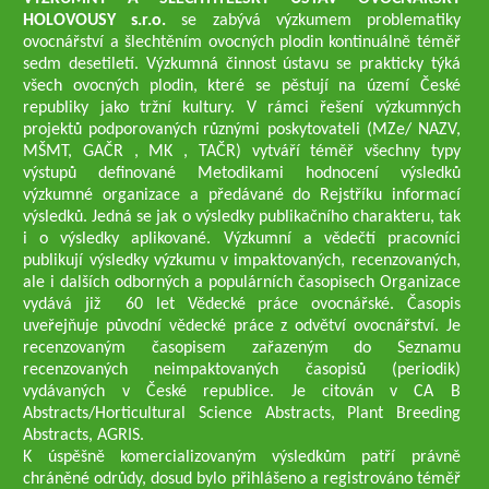
HOLOVOUSY s.r.o.
se zabývá výzkumem problematiky
ovocnářství a šlechtěním ovocných plodin kontinuálně téměř
sedm desetiletí. Výzkumná činnost ústavu se prakticky týká
všech ovocných plodin, které se pěstují na území České
republiky jako tržní kultury. V rámci řešení výzkumných
projektů podporovaných různými poskytovateli (MZe/ NAZV,
MŠMT, GAČR , MK , TAČR) vytváří téměř všechny typy
výstupů definované Metodikami hodnocení výsledků
výzkumné organizace a předávané do Rejstříku informací
výsledků. Jedná se jak o výsledky publikačního charakteru, tak
i o výsledky aplikované. Výzkumní a vědečtí pracovníci
publikují výsledky výzkumu v impaktovaných, recenzovaných,
ale i dalších odborných a populárních časopisech Organizace
vydává již 60 let Vědecké práce ovocnářské. Časopis
uveřejňuje původní vědecké práce z odvětví ovocnářství. Je
recenzovaným časopisem zařazeným do Seznamu
recenzovaných neimpaktovaných časopisů (periodik)
vydávaných v České republice. Je citován v CA B
Abstracts/Horticultural Science Abstracts, Plant Breeding
Abstracts, AGRIS.
K úspěšně komercializovaným výsledkům patří právně
chráněné odrůdy, dosud bylo přihlášeno a registrováno téměř