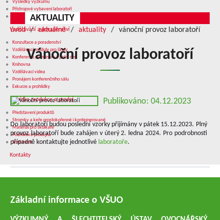
Výsledky výzkumu
Přístrojové vybavení laboratoří
AKTUALITY
Služby v oblasti výzkumu
úvod
aktuálně
aktuality
vánoční provoz laboratoří
Vzdělávání a poradenství
Konzultace a poradenství
Vzdělávací moduly pro školy
Vánoční provoz laboratoří
Konference, semináře a polní dny
Knihovna
Vzdělávací videa
Pronájem konferenčního sálu
Exkurze a prohlídky
Nabídka produkce a prodej
Publikováno: 04.12.2023
Představení produktů
Stromky a keře prostokořenné i kontejnerované
Do laboratoří budou poslední vzorky přijímány v pátek 15.12.2023. Plný
Materiál pro školkaře
provoz laboratoří bude zahájen v úterý 2. ledna 2024. Pro podrobnosti
Podniková prodejna
případně kontaktujte jednotlivé
laboratoře
.
Sortiment
Kontakty
Základní informace o VŠUO
VÝZKUMNÝ A ŠLECHTITELSKÝ ÚSTAV OVOCNÁŘSKÝ