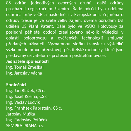
85 odrůd jednotlivých ovocných druhů, další odrůdy
procházejí registračním řízením. Řadě odrůd byla udělena
ochrana práv v ČR a následně i v Evropské unii. Zejména o
odrůdy třešní je ve světě velký zájem, dvěma odrůdám byl
udělen US Plant Patent. Dále bylo ve VŠÚO Holovousy za
poslední pětileté období zrealizováno několik výsledků v
oblasti poloprovozu a ověřených technologií smluvně
předaných uživateli. Významnou složku transferu výsledků
výzkumu do praxe představují pěstitelské metodiky, které jsou
předávány uživatelům - profesním pěstitelům ovoce.
Jednatelé společnosti
Ing. Tomáš Zmeškal
Ing. Jaroslav Vácha
Společníci
Ing. Jan Blažek, CS c.
Ing. Josef Kosina, CS c.
Ing. Václav Ludvík
Ing. František Paprštein, CS c.
Jaroslav Muška
Ing. Radoslav Potůček
SEMPRA PRAHA a.s.