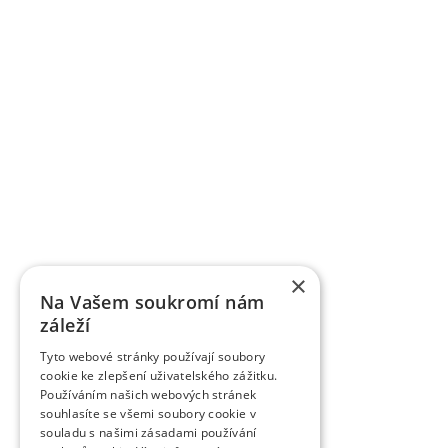
informací výsledků. Jedná se jak o výsledky publika
Výzkumní a vědečtí pracovníci publikují výsledky v
dalších odborných a populárních časopisech Or
ovocnářské. Časopis uveřejňuje původní vědecké p
časopisem zařazeným do Seznamu recenzovaný
vydávaných v České republice. Je citován v CA B Abs
Breeding Abstracts, AGRIS.
K úspěšně komercializovaným výsledkům patří práv
registrováno téměř 85 odrůd jednotlivých ovocných
řízením. Řadě odrůd byla udělena ochrana práv v
odrůdy třešní je ve světě velký zájem, dvěma odrů
VŠÚO Holovousy za poslední pětileté období zrealiz
a ověřených technologií smluvně předaných uživ
výzkumu do praxe představují pěstitelské metodiky,
×
pěstitelům ovoce.
Na Vašem soukromí nám
záleží
Tyto webové stránky používají soubory
cookie ke zlepšení uživatelského zážitku.
Používáním našich webových stránek
souhlasíte se všemi soubory cookie v
souladu s našimi zásadami používání