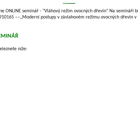
ne ONLINE seminář - "Vláhový režim ovocných dřevin" Na semináři 
1910165 ––„Moderní postupy v závlahovém režimu ovocných dřevin v
SEMINÁŘ
leznete níže:
KÝ HOLOVOUSY s.r.o.
se zabývá výzkumem
Jednatelé společno
 plodin kontinuálně téměř sedm desetiletí.
Ing. Tomáš Zmeškal
 ovocných plodin, které se pěstují na území
Ing. Jaroslav Vácha
í výzkumných projektů podporovaných různými
TAČR) vytváří téměř všechny typy výstupů
Společníci
umné organizace a předávané do Rejstříku
Ing. Jan Blažek, CS c