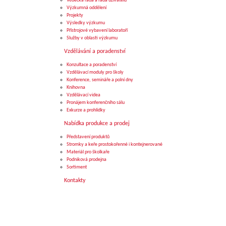
Vědecká rada a rada uživatelů
Výzkumná oddělení
Projekty
Výsledky výzkumu
Přístrojové vybavení laboratoří
Služby v oblasti výzkumu
Vzdělávání a poradenství
Konzultace a poradenství
Vzdělávací moduly pro školy
Konference, semináře a polní dny
Knihovna
Vzdělávací videa
Pronájem konferenčního sálu
Exkurze a prohlídky
Nabídka produkce a prodej
Představení produktů
Stromky a keře prostokořenné i kontejnerované
Materiál pro školkaře
Podniková prodejna
Sortiment
Kontakty