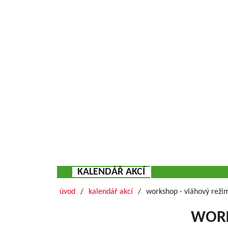
KALENDÁŘ AKCÍ
úvod
kalendář akcí
workshop - vláhový reži
WORK