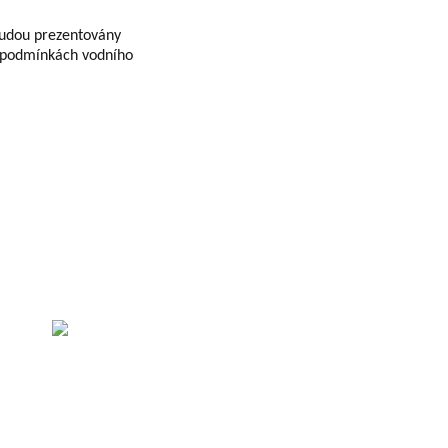
budou prezentovány
 podmínkách vodního
sti
.