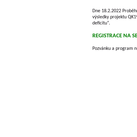
Dne 18.2.2022 Proběh
výsledky projektu QK
deficitu“.
REGISTRACE NA 
Pozvánku a program ne
Základní informace o VŠUO
VÝZKUMNÝ A ŠLECHTITELSKÝ ÚSTAV OVOCNÁŘS
problematiky ovocnářství a šlechtěním ovocných
Výzkumná činnost ústavu se prakticky týká všech
České republiky jako tržní kultury. V rámci řešen
poskytovateli (MZe/ NAZV, MŠMT, GAČR , MK , 
definované Metodikami hodnocení výsledků výzk