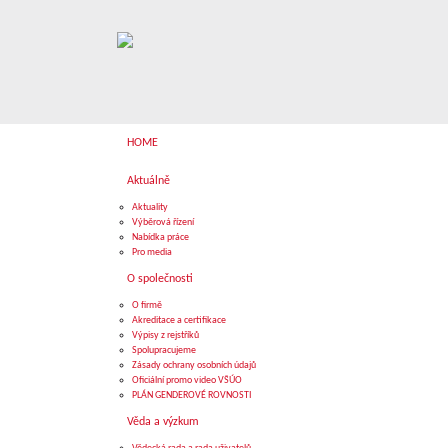
HOME
Aktuálně
Aktuality
Výběrová řízení
Nabídka práce
Pro media
O společnosti
O firmě
Akreditace a certifikace
Výpisy z rejstříků
Spolupracujeme
Zásady ochrany osobních údajů
Oficiální promo video VŠÚO
PLÁN GENDEROVÉ ROVNOSTI
Věda a výzkum