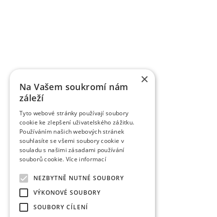
K úspěšně komercializovaným výsledkům patří práv
registrováno téměř 85 odrůd jednotlivých ovocných
řízením. Řadě odrůd byla udělena ochrana práv v
odrůdy třešní je ve světě velký zájem, dvěma odrů
VŠÚO Holovousy za poslední pětileté období zrealiz
a ověřených technologií smluvně předaných uživ
výzkumu do praxe představují pěstitelské metodiky,
×
pěstitelům ovoce.
Na Vašem soukromí nám
záleží
Tyto webové stránky používají soubory
cookie ke zlepšení uživatelského zážitku.
Používáním našich webových stránek
souhlasíte se všemi soubory cookie v
souladu s našimi zásadami používání
souborů cookie.
Více informací
NEZBYTNĚ NUTNÉ SOUBORY
VÝKONOVÉ SOUBORY
SOUBORY CÍLENÍ