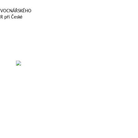
U OVOCNÁŘSKÉHO
R při České
sti
.
c.
tein,
ek