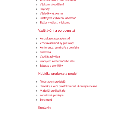
Vědecká rada a rada uživatelů
Výzkumná oddělení
Projekty
Výsledky výzkumu
Přístrojové vybavení laboratoří
Služby v oblasti výzkumu
Vzdělávání a poradenství
Konzultace a poradenství
Vzdělávací moduly pro školy
Konference, semináře a polní dny
Knihovna
Vzdělávací videa
Pronájem konferenčního sálu
Exkurze a prohlídky
Nabídka produkce a prodej
Představení produktů
Stromky a keře prostokořenné i kontejnerované
Materiál pro školkaře
Podniková prodejna
Sortiment
Kontakty