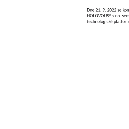
Dne 21. 9. 2022 se 
HOLOVOUSY s.r.o. sem
technologické platfor
Základní informace o VŠUO
VÝZKUMNÝ A ŠLECHTITELSKÝ ÚSTAV OVOCNÁŘS
problematiky ovocnářství a šlechtěním ovocných
Výzkumná činnost ústavu se prakticky týká všech
České republiky jako tržní kultury. V rámci řešen
poskytovateli (MZe/ NAZV, MŠMT, GAČR , MK , 
definované Metodikami hodnocení výsledků výzk
informací výsledků. Jedná se jak o výsledky publika
Výzkumní a vědečtí pracovníci publikují výsledky v
dalších odborných a populárních časopisech Or
ovocnářské. Časopis uveřejňuje původní vědecké p
časopisem zařazeným do Seznamu recenzovaný
vydávaných v České republice. Je citován v CA B Abs
Breeding Abstracts, AGRIS.