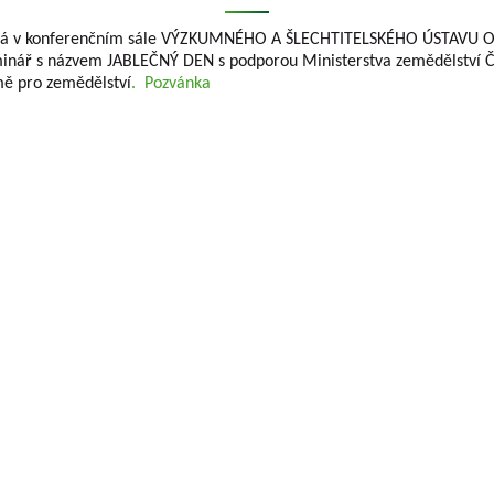
koná v konferenčním sále VÝZKUMNÉHO A ŠLECHTITELSKÉHO ÚSTAV
inář s názvem JABLEČNÝ DEN s podporou Ministerstva zemědělství Č
mě pro zemědělství
. Pozvánka
KÝ HOLOVOUSY s.r.o.
se zabývá výzkumem
Jednatelé společno
 plodin kontinuálně téměř sedm desetiletí.
Ing. Tomáš Zmeškal
 ovocných plodin, které se pěstují na území
Ing. Jaroslav Vácha
í výzkumných projektů podporovaných různými
TAČR) vytváří téměř všechny typy výstupů
Společníci
umné organizace a předávané do Rejstříku
Ing. Jan Blažek, CS c
čního charakteru, tak i o výsledky aplikované.
Ing. Josef Kosina, CS 
ýzkumu v impaktovaných, recenzovaných, ale i
Ing. Václav Ludvík
ganizace vydává již 60 let Vědecké práce
Ing. František Paprš
ráce z odvětví ovocnářství. Je recenzovaným
CS c.
ch neimpaktovaných časopisů (periodik)
Jaroslav Muška
tracts/Horticultural Science Abstracts, Plant
Ing. Radoslav Potůč
SEMPRA PRAHA a.s.