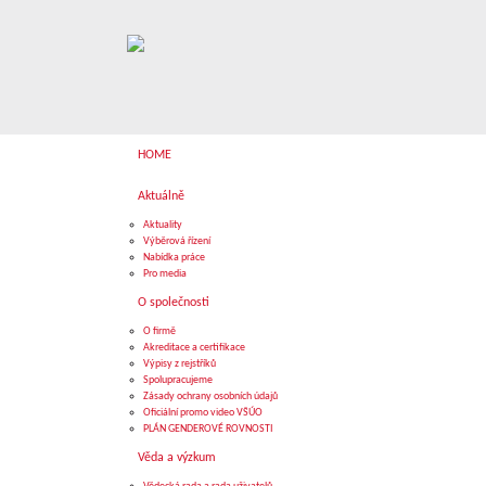
HOME
Aktuálně
Aktuality
Výběrová řízení
Nabídka práce
Pro media
O společnosti
O firmě
Akreditace a certifikace
Výpisy z rejstříků
Spolupracujeme
Zásady ochrany osobních údajů
Oficiální promo video VŠÚO
PLÁN GENDEROVÉ ROVNOSTI
Věda a výzkum