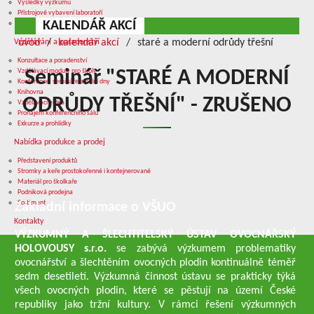
Výsledky výzkumu
Přístrojové vybavení laboratoří
KALENDÁŘ AKCÍ
Služby v oblasti výzkumu
úvod
kalendář akcí
staré a moderní odrůdy třešní
Vzdělávání a poradenství
Konzultace a poradenství
Vzdělávací moduly pro školy
Seminář "STARÉ A MODERNÍ
Konference, semináře a polní dny
Knihovna
ODRŮDY TŘEŠNÍ" - ZRUŠENO
Vzdělávací videa
Pronájem konferenčního sálu
Exkurze a prohlídky
Nabídka produkce a prodej
Představení produktů
Stromky a keře prostokořenné i kontejnerované
Materiál pro školkaře
Podniková prodejna
Sortiment
Základní informace o VŠUO
Kontakty
VÝZKUMNÝ A ŠLECHTITELSKÝ ÚSTAV OVOCNÁŘSKÝ
HOLOVOUSY s.r.o.
se zabývá výzkumem problematiky
ovocnářství a šlechtěním ovocných plodin kontinuálně téměř
sedm desetiletí. Výzkumná činnost ústavu se prakticky týká
všech ovocných plodin, které se pěstují na území České
republiky jako tržní kultury. V rámci řešení výzkumných