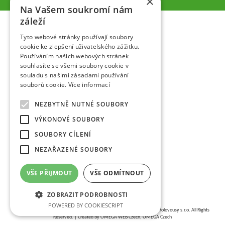
×
Na Vašem soukromí nám
záleží
Tyto webové stránky používají soubory
cookie ke zlepšení uživatelského zážitku.
Používáním našich webových stránek
souhlasíte se všemi soubory cookie v
souladu s našimi zásadami používání
souborů cookie.
Více informací
NEZBYTNĚ NUTNÉ SOUBORY
VÝKONOVÉ SOUBORY
SOUBORY CÍLENÍ
NEZAŘAZENÉ SOUBORY
VŠE PŘIJMOUT
VŠE ODMÍTNOUT
ZOBRAZIT PODROBNOSTI
POWERED BY COOKIESCRIPT
Copyright © 2026,
VŠÚO | Výzkumný a šlechtitelský ústav ovocnářský Holovousy s.r.o.
All Rights
Reserved. | Created by
OMEGA WEB Czech, OMEGA Czech