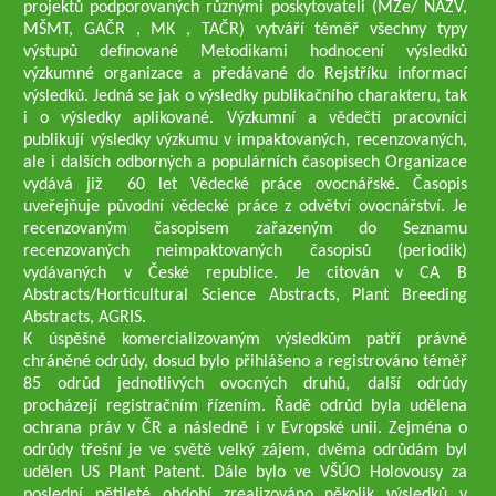
projektů podporovaných různými poskytovateli (MZe/ NAZV,
MŠMT, GAČR , MK , TAČR) vytváří téměř všechny typy
výstupů definované Metodikami hodnocení výsledků
výzkumné organizace a předávané do Rejstříku informací
výsledků. Jedná se jak o výsledky publikačního charakteru, tak
i o výsledky aplikované. Výzkumní a vědečtí pracovníci
publikují výsledky výzkumu v impaktovaných, recenzovaných,
ale i dalších odborných a populárních časopisech Organizace
vydává již 60 let Vědecké práce ovocnářské. Časopis
uveřejňuje původní vědecké práce z odvětví ovocnářství. Je
recenzovaným časopisem zařazeným do Seznamu
recenzovaných neimpaktovaných časopisů (periodik)
vydávaných v České republice. Je citován v CA B
Abstracts/Horticultural Science Abstracts, Plant Breeding
Abstracts, AGRIS.
K úspěšně komercializovaným výsledkům patří právně
chráněné odrůdy, dosud bylo přihlášeno a registrováno téměř
85 odrůd jednotlivých ovocných druhů, další odrůdy
procházejí registračním řízením. Řadě odrůd byla udělena
ochrana práv v ČR a následně i v Evropské unii. Zejména o
odrůdy třešní je ve světě velký zájem, dvěma odrůdám byl
udělen US Plant Patent. Dále bylo ve VŠÚO Holovousy za
poslední pětileté období zrealizováno několik výsledků v