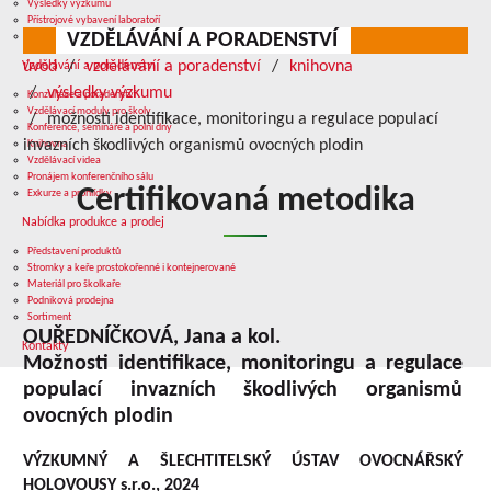
Výsledky výzkumu
Přístrojové vybavení laboratoří
VZDĚLÁVÁNÍ A PORADENSTVÍ
Služby v oblasti výzkumu
úvod
vzdělávání a poradenství
knihovna
Vzdělávání a poradenství
výsledky výzkumu
Konzultace a poradenství
Vzdělávací moduly pro školy
možnosti identifikace, monitoringu a regulace populací
Konference, semináře a polní dny
invazních škodlivých organismů ovocných plodin
Knihovna
Vzdělávací videa
Pronájem konferenčního sálu
Certifikovaná metodika
Exkurze a prohlídky
Nabídka produkce a prodej
Představení produktů
Stromky a keře prostokořenné i kontejnerované
Materiál pro školkaře
Podniková prodejna
Sortiment
OUŘEDNÍČKOVÁ, Jana a kol.
Kontakty
Možnosti identifikace, monitoringu a regulace
populací invazních škodlivých organismů
ovocných plodin
VÝZKUMNÝ A ŠLECHTITELSKÝ ÚSTAV OVOCNÁŘSKÝ
HOLOVOUSY s.r.o., 2024