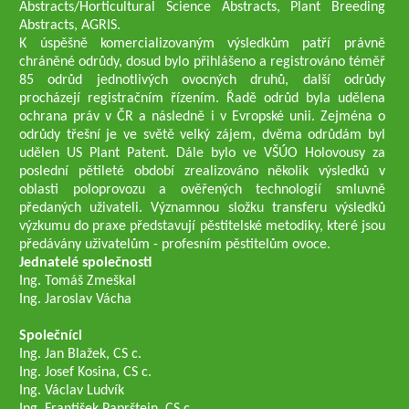
Abstracts/Horticultural Science Abstracts, Plant Breeding
Abstracts, AGRIS.
K úspěšně komercializovaným výsledkům patří právně
chráněné odrůdy, dosud bylo přihlášeno a registrováno téměř
85 odrůd jednotlivých ovocných druhů, další odrůdy
procházejí registračním řízením. Řadě odrůd byla udělena
ochrana práv v ČR a následně i v Evropské unii. Zejména o
odrůdy třešní je ve světě velký zájem, dvěma odrůdám byl
udělen US Plant Patent. Dále bylo ve VŠÚO Holovousy za
poslední pětileté období zrealizováno několik výsledků v
oblasti poloprovozu a ověřených technologií smluvně
předaných uživateli. Významnou složku transferu výsledků
výzkumu do praxe představují pěstitelské metodiky, které jsou
předávány uživatelům - profesním pěstitelům ovoce.
Jednatelé společnosti
Ing. Tomáš Zmeškal
Ing. Jaroslav Vácha
Společníci
Ing. Jan Blažek, CS c.
Ing. Josef Kosina, CS c.
Ing. Václav Ludvík