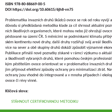
ISBN 978-80-88669-00-5
DOI https://doi.org/10.60615/6jh8-vn75
Problematika invazních druhů škůdců ovoce se rok od roku vyvíjí 
důvodu si předkládaná metodika klade za cíl shrnout aktuální pozn
ních škodlivých organismech, které mohou nebo již ohrožují ovocn
pěstované na území ČR. S měnícími se podmínkami klimatu přibýv
ském kontinentu nové druhy, další druhy rozšiřují svůj areál škodl
více na sever a obě skupiny druhů dokáží způsobit významné ekon
Publikace přináší nové poznatky získané v rámci výzkumu o aktuál
a škodlivosti vybraných druhů, které pomohou českým profesionáln
kým pěstitelům ovoce orientovat se v problematice invazních dr
jim přijmout efektivní způsoby ochrany pro minimalizaci ztrát. 
ochrany jsou vhodné do integrované a v mnoha případech i ekolo
ovoce či révy vinné.
Klíčová slova:
STÁHNOUT CERTIFIKOVANOU METODIKU