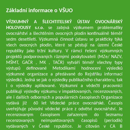
Základní informace o VŠUO
VÝZKUMNÝ A ŠLECHTITELSKÝ ÚSTAV OVOCNÁŘSKÝ
HOLOVOUSY s.r.o.
se zabývá výzkumem problematiky
ovocnářství a šlechtěním ovocných plodin kontinuálně téměř
sedm desetiletí. Výzkumná činnost ústavu se prakticky týká
všech ovocných plodin, které se pěstují na území České
republiky jako tržní kultury. V rámci řešení výzkumných
projektů podporovaných různými poskytovateli (MZe/ NAZV,
MŠMT, GAČR , MK , TAČR) vytváří téměř všechny typy
výstupů definované Metodikami hodnocení výsledků
výzkumné organizace a předávané do Rejstříku informací
výsledků. Jedná se jak o výsledky publikačního charakteru, tak
i o výsledky aplikované. Výzkumní a vědečtí pracovníci
publikují výsledky výzkumu v impaktovaných, recenzovaných,
ale i dalších odborných a populárních časopisech Organizace
vydává již 60 let Vědecké práce ovocnářské. Časopis
uveřejňuje původní vědecké práce z odvětví ovocnářství. Je
recenzovaným časopisem zařazeným do Seznamu
recenzovaných neimpaktovaných časopisů (periodik)
vydávaných v České republice. Je citován v CA B