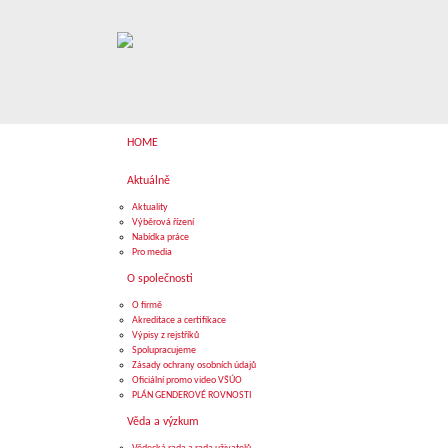
HOME
Aktuálně
Aktuality
Výběrová řízení
Nabídka práce
Pro media
O společnosti
O firmě
Akreditace a certifikace
Výpisy z rejstříků
Spolupracujeme
Zásady ochrany osobních údajů
Oficiální promo video VŠÚO
PLÁN GENDEROVÉ ROVNOSTI
Věda a výzkum