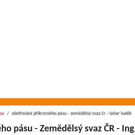
ea
ošetřování příkrmného pásu - zemědělsý svaz čr - laňar luděk
ho pásu - Zemědělsý svaz ČR - Ing