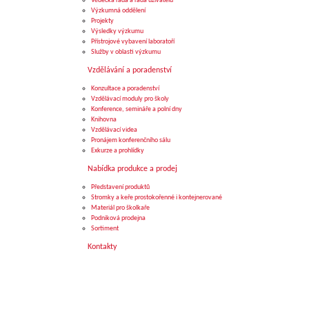
Vědecká rada a rada uživatelů
Výzkumná oddělení
Projekty
Výsledky výzkumu
Přístrojové vybavení laboratoří
Služby v oblasti výzkumu
Vzdělávání a poradenství
Konzultace a poradenství
Vzdělávací moduly pro školy
Konference, semináře a polní dny
Knihovna
Vzdělávací videa
Pronájem konferenčního sálu
Exkurze a prohlídky
Nabídka produkce a prodej
Představení produktů
Stromky a keře prostokořenné i kontejnerované
Materiál pro školkaře
Podniková prodejna
Sortiment
Kontakty