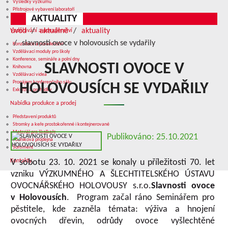
Výsledky výzkumu
Přístrojové vybavení laboratoří
AKTUALITY
Služby v oblasti výzkumu
úvod
aktuálně
aktuality
Vzdělávání a poradenství
slavnosti ovoce v holovousích se vydařily
Konzultace a poradenství
Vzdělávací moduly pro školy
Konference, semináře a polní dny
SLAVNOSTI OVOCE V
Knihovna
Vzdělávací videa
Pronájem konferenčního sálu
HOLOVOUSÍCH SE VYDAŘILY
Exkurze a prohlídky
Nabídka produkce a prodej
Představení produktů
Stromky a keře prostokořenné i kontejnerované
Materiál pro školkaře
Publikováno: 25.10.2021
Podniková prodejna
Sortiment
Kontakty
V sobotu 23. 10. 2021 se konaly u příležitosti 70. let
vzniku VÝZKUMNÉHO A ŠLECHTITELSKÉHO ÚSTAVU
OVOCNÁŘSKÉHO HOLOVOUSY s.r.o.
Slavnosti ovoce
v Holovousích
. Program začal ráno Seminářem pro
pěstitele, kde zazněla témata: výživa a hnojení
ovocných dřevin, odrůdy ovoce vyšlechtěné