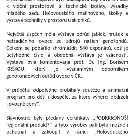
k vidění prostorové a technické izoláty, výsadby
mladého sadu Holovouského malinového, školky a
výstava techniky v prostoru u skleníků.
Největší úspěch měla výstava odrůd jablek, hrušek a
netradičního ovoce ze zdrojů našich genofondů.
Celkem se podařilo shromáždit 540 exponátů, což je
úctyhodné číslo a obdobná výstava je vzácností.
Výstava byla komentovaná prof. Dr. Ing. Borisem
KRŠKOU, který je významným odborníkem
genofondových odrůd ovoce v ČR.
V průběhu odpoledne probíhaly soutěže a animační
program pro děti i dospělé, za které výherci obdrželi
„ovocné ceny“.
Slavnostně byly předány certifikáty „PODKRKONOŠÍ
regionální produkt®“ a tyto výrobky pak bylo možné i
ochutnat a zakoupit v rámci „Holovouského