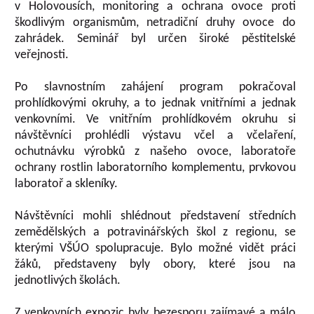
v Holovousích, monitoring a ochrana ovoce proti
škodlivým organismům, netradiční druhy ovoce do
zahrádek. Seminář byl určen široké pěstitelské
veřejnosti.
Po slavnostním zahájení program pokračoval
prohlídkovými okruhy, a to jednak vnitřními a jednak
venkovními. Ve vnitřním prohlídkovém okruhu si
návštěvníci prohlédli výstavu včel a včelaření,
ochutnávku výrobků z našeho ovoce, laboratoře
ochrany rostlin laboratorního komplementu, prvkovou
laboratoř a skleníky.
Návštěvníci mohli shlédnout představení středních
zemědělských a potravinářských škol z regionu, se
kterými VŠÚO spolupracuje. Bylo možné vidět práci
žáků, představeny byly obory, které jsou na
jednotlivých školách.
Z venkovních expozic byly bezesporu zajímavé a málo