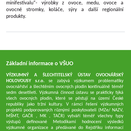
minifestivalu“- výrobky z ovoce, medu, ovoce a
ovocné stromky, koláče, sýry a další regionální
produkty.
Základní informace o VŠUO
VÝZKUMNÝ A ŠLECHTITELSKÝ ÚSTAV OVOCNÁŘSKÝ
HOLOVOUSY s.r.o.
se zabývá výzkumem problematiky
ovocnářství a šlechtěním ovocných plodin kontinuálně téměř
sedm desetiletí. Výzkumná činnost ústavu se prakticky týká
všech ovocných plodin, které se pěstují na území České
republiky jako tržní kultury. V rámci řešení výzkumných
projektů podporovaných různými poskytovateli (MZe/ NAZV,
MŠMT, GAČR , MK , TAČR) vytváří téměř všechny typy
výstupů definované Metodikami hodnocení výsledků
výzkumné organizace a předávané do Rejstříku informací