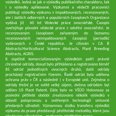
výsledků. Jedná se jak o výsledky publikačního charakteru, tak
i o výsledky aplikované. Výzkumní a vědečtí pracovníci
publikují výsledky výzkumu v impaktovaných, recenzovaných,
ale i dalších odborných a populárních časopisech Organizace
vydává již 60 let Vědecké práce ovocnářské. Časopis
uveřejňuje původní vědecké práce z odvětví ovocnářství. Je
recenzovaným časopisem zařazeným do Seznamu
recenzovaných neimpaktovaných časopisů (periodik)
vydávaných v České republice. Je citován v CA B
Abstracts/Horticultural Science Abstracts, Plant Breeding
Abstracts, AGRIS.
K úspěšně komercializovaným výsledkům patří právně
chráněné odrůdy, dosud bylo přihlášeno a registrováno téměř
85 odrůd jednotlivých ovocných druhů, další odrůdy
procházejí registračním řízením. Řadě odrůd byla udělena
ochrana práv v ČR a následně i v Evropské unii. Zejména o
odrůdy třešní je ve světě velký zájem, dvěma odrůdám byl
udělen US Plant Patent. Dále bylo ve VŠÚO Holovousy za
poslední pětileté období zrealizováno několik výsledků v
oblasti poloprovozu a ověřených technologií smluvně
předaných uživateli. Významnou složku transferu výsledků
výzkumu do praxe představují pěstitelské metodiky, které jsou